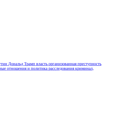
утин
Дональд Трамп
власть
организованная преступность
ные отношения и политика
расследования
криминал,