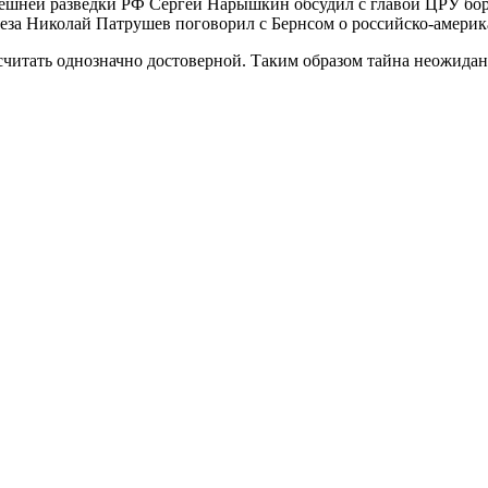
ешней разведки РФ Сергей Нарышкин обсудил с главой ЦРУ бо
вбеза Николай Патрушев поговорил с Бернсом о российско-амери
 считать однозначно достоверной. Таким образом тайна неожидан