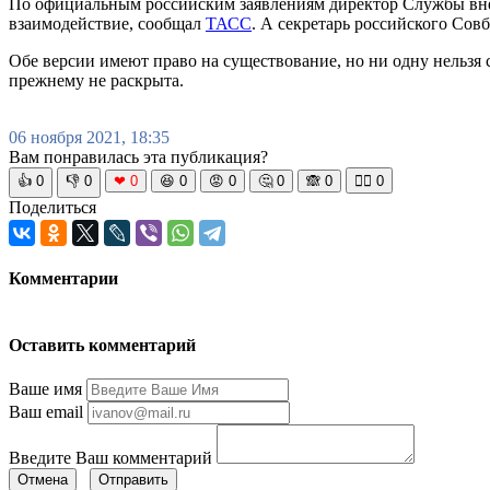
По официальным российским заявлениям директор Службы вн
взаимодействие, сообщал
ТАСС
. А секретарь российского Со
Обе версии имеют право на существование, но ни одну нельзя
прежнему не раскрыта.
06 ноября 2021, 18:35
Вам понравилась эта публикация?
👍
0
👎
0
❤
0
😆
0
😡
0
🤔
0
🙈
0
🧘‍♀️
0
Поделиться
Комментарии
Оставить комментарий
Ваше имя
Ваш email
Введите Ваш комментарий
Отмена
Отправить