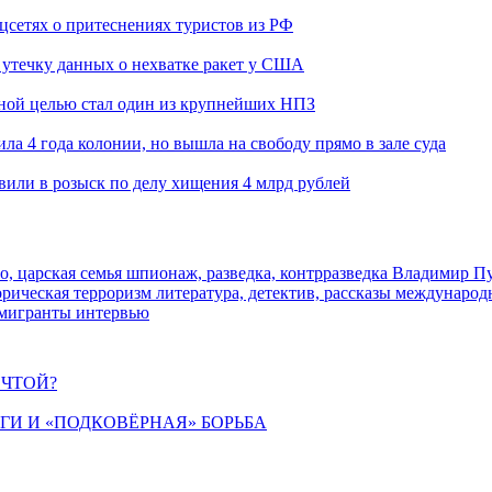
оцсетях о притеснениях туристов из РФ
утечку данных о нехватке ракет у США
ьной целью стал один из крупнейших НПЗ
ла 4 года колонии, но вышла на свободу прямо в зале суда
вили в розыск по делу хищения 4 млрд рублей
о, царская семья
шпионаж, разведка, контрразведка
Владимир П
торическая
терроризм
литература, детектив, рассказы
международ
 мигранты
интервью
ЕЧТОЙ?
ИГИ И «ПОДКОВЁРНАЯ» БОРЬБА