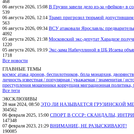
468
06 августа 2026, 15:08
В Грузии завели дело из-за «фейков» в с
539
06 августа 2026, 12:14
Трамп пригрозил тюрьмой допустившим 
563
06 августа 2026, 09:34
ВСУ атаковали Ярославль: предварител
4092
05 августа 2026, 21:38
Московский экс-депутат Харадизе получи
1220
05 августа 2026, 19:19
Экс-зама Набиуллиной в ЦБ Исаева объя
1718
Все новости
ГЛАВНЫЕ ТЕМЫ
космос
атака дронов, беспилотников, бпла
монархия, дворянств
личность известная / популярная / уважаемая / знаменитая / ис
преступления
мошенники
коррупция
миграционная политика,
Все теги
ЭКСКЛЮЗИВЫ
28 мая 2024, 08:50
ЭТО ЛИ НАЗЫВАЕТСЯ ГРУЗИНСКОЙ М
304562
06 февраля 2025, 15:00
СПОРТ В СССР: СКАНДАЛЫ, ИНТР
147348
07 февраля 2023, 21:29
ВНИМАНИЕ, НЕ РАЗЫСКИВАЮТ!
190085