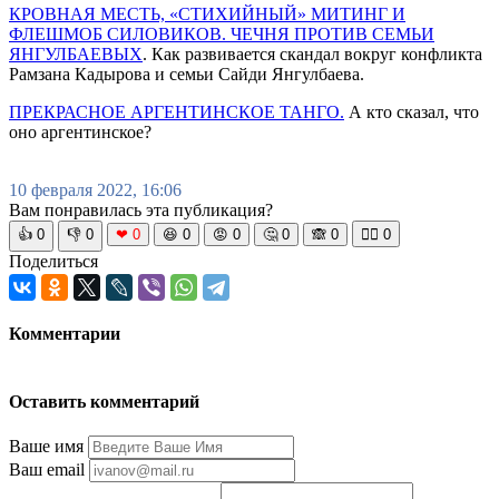
КРОВНАЯ МЕСТЬ, «СТИХИЙНЫЙ» МИТИНГ И
ФЛЕШМОБ СИЛОВИКОВ. ЧЕЧНЯ ПРОТИВ СЕМЬИ
ЯНГУЛБАЕВЫХ
. Как развивается скандал вокруг конфликта
Рамзана Кадырова и семьи Сайди Янгулбаева.
ПРЕКРАСНОЕ АРГЕНТИНСКОЕ ТАНГО.
А кто сказал, что
оно аргентинское?
10 февраля 2022, 16:06
Вам понравилась эта публикация?
👍
0
👎
0
❤
0
😆
0
😡
0
🤔
0
🙈
0
🧘‍♀️
0
Поделиться
Комментарии
Оставить комментарий
Ваше имя
Ваш email