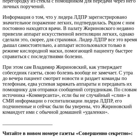
перегородку из стекла с помощником для передачи через него
личных поручений.
Информация о том, что у лидера ЛДПР зарегистрировано
значительное поражение легких, подтвердилась. Рядом с ним
постоянно находятся врачи. В палату Жириновского недавно
привезли аппарат искусственной вентиляции легких, однако
сделали это, скорее, для страховки. Лидер ЛДПР все это время
дышал самостоятельно, а аппарат использовался только в
режиме кислородной маски, помогающей пациенту быстрее
справиться с последствиями болезни.
При этом сам Владимир Жириновский, как утверждает
собеседник газеты, свою болезнь вообще не замечает. С утра
до вечера пациент смотрит новости и раздает команды по
телефонам, едва успевая заряжать аппараты и передавать их
помощнику для отправки сообщений сотрудникам. По словам
источника «Коммерсанта», если бы не случайный «слив» в
СМИ информации о госпитализации лидера ЛДПР, его
подчиненные и сейчас были бы уверены, что Жириновский
командует ими с обычной домашней «удаленки».
____________________
Читайте в новом номере газеты «Совершенно секретно»: