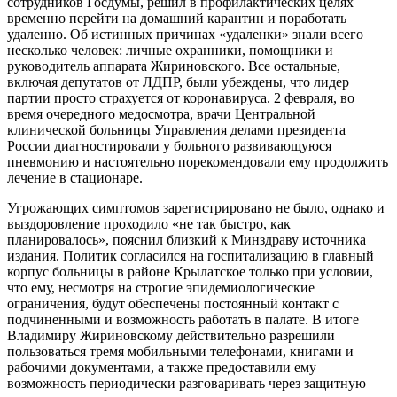
сотрудников Госдумы, решил в профилактических целях
временно перейти на домашний карантин и поработать
удаленно. Об истинных причинах «удаленки» знали всего
несколько человек: личные охранники, помощники и
руководитель аппарата Жириновского. Все остальные,
включая депутатов от ЛДПР, были убеждены, что лидер
партии просто страхуется от коронавируса. 2 февраля, во
время очередного медосмотра, врачи Центральной
клинической больницы Управления делами президента
России диагностировали у больного развивающуюся
пневмонию и настоятельно порекомендовали ему продолжить
лечение в стационаре.
Угрожающих симптомов зарегистрировано не было, однако и
выздоровление проходило «не так быстро, как
планировалось», пояснил близкий к Минздраву источника
издания. Политик согласился на госпитализацию в главный
корпус больницы в районе Крылатское только при условии,
что ему, несмотря на строгие эпидемиологические
ограничения, будут обеспечены постоянный контакт с
подчиненными и возможность работать в палате. В итоге
Владимиру Жириновскому действительно разрешили
пользоваться тремя мобильными телефонами, книгами и
рабочими документами, а также предоставили ему
возможность периодически разговаривать через защитную