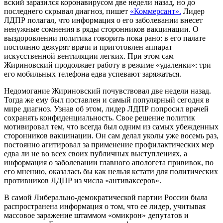
вский заразился коронавирусом две недели назад, но до
последнего скрывал диагноз, пишет
«Коммерсант».
Лидер
ЛДПР полагал, что информация о его заболевании внесет
ненужные сомнения в ряды сторонников вакцинации. О
выздоровлении политика говорить пока рано: в его палате
постоянно дежурят врачи и приготовлен аппарат
искусственной вентиляции легких. При этом сам
Жириновский продолжает работу в режиме «удаленки»: три
его мобильных телефона едва успевают заряжаться.
Недомогание Жириновский почувствовал две недели назад.
Тогда же ему был поставлен и самый популярный сегодня в
мире диагноз. Узнав об этом, лидер ЛДПР попросил врачей
сохранять конфиденциальность. Свое решение политик
мотивировал тем, что всегда был одним из самых убежденных
сторонников вакцинации. Он сам делал уколы уже восемь раз,
постоянно агитировал за применение профилактических мер
едва ли не во всех своих публичных выступлениях, а
информация о заболевании главного апологета прививок, по
его мнению, оказалась бы как нельзя кстати для политических
противников ЛДПР из числа «антиваксеров».
В самой Либерально-демократической партии России была
распространена информация о том, что ее лидер, учитывая
массовое заражение штаммом «омикрон» депутатов и