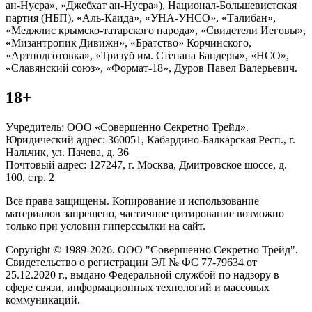
ан-Нусра», «Джебхат ан-Нусра»), Национал-Большевистская
партия (НБП), «Аль-Каида», «УНА-УНСО», «Талибан»,
«Меджлис крымско-татарского народа», «Свидетели Иеговы»,
«Мизантропик Дивижн», «Братство» Корчинского,
«Артподготовка», «Тризуб им. Степана Бандеры», «НСО»,
«Славянский союз», «Формат-18», Дуров Павел Валерьевич.
18+
Учредитель: ООО «Совершенно Секретно Трейд».
Юридический адрес: 360051, Кабардино-Балкарская Респ., г.
Нальчик, ул. Пачева, д. 36
Почтовый адрес: 127247, г. Москва, Дмитровское шоссе, д.
100, стр. 2
Все права защищены. Копирование и использование
материалов запрещено, частичное цитирование возможно
только при условии гиперссылки на сайт.
Copyright © 1989-2026. ООО "Совершенно Секретно Трейд".
Свидетельство о регистрации ЭЛ № ФС 77-79634 от
25.12.2020 г., выдано Федеральной службой по надзору в
сфере связи, информационных технологий и массовых
коммуникаций.