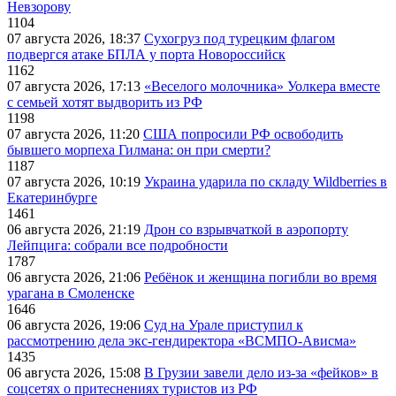
Невзорову
1104
07 августа 2026, 18:37
Сухогруз под турецким флагом
подвергся атаке БПЛА у порта Новороссийск
1162
07 августа 2026, 17:13
«Веселого молочника» Уолкера вместе
с семьей хотят выдворить из РФ
1198
07 августа 2026, 11:20
США попросили РФ освободить
бывшего морпеха Гилмана: он при смерти?
1187
07 августа 2026, 10:19
Украина ударила по складу Wildberries в
Екатеринбурге
1461
06 августа 2026, 21:19
Дрон со взрывчаткой в аэропорту
Лейпцига: собрали все подробности
1787
06 августа 2026, 21:06
Ребёнок и женщина погибли во время
урагана в Смоленске
1646
06 августа 2026, 19:06
Суд на Урале приступил к
рассмотрению дела экс-гендиректора «ВСМПО-Ависма»
1435
06 августа 2026, 15:08
В Грузии завели дело из-за «фейков» в
соцсетях о притеснениях туристов из РФ