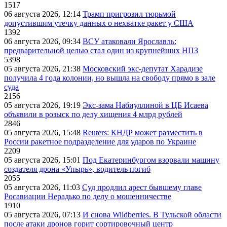
1517
06 августа 2026, 12:14
Трамп пригрозил тюрьмой
допустившим утечку данных о нехватке ракет у США
1392
06 августа 2026, 09:34
ВСУ атаковали Ярославль:
предварительной целью стал один из крупнейших НПЗ
5398
05 августа 2026, 21:38
Московский экс-депутат Харадизе
получила 4 года колонии, но вышла на свободу прямо в зале
суда
2156
05 августа 2026, 19:19
Экс-зама Набиуллиной в ЦБ Исаева
объявили в розыск по делу хищения 4 млрд рублей
2846
05 августа 2026, 15:48
Reuters: КНДР может разместить в
России ракетное подразделение для ударов по Украине
2209
05 августа 2026, 15:01
Под Екатеринбургом взорвали машину
создателя дрона «Упырь», водитель погиб
2055
05 августа 2026, 11:03
Суд продлил арест бывшему главе
Росавиации Нерадько по делу о мошенничестве
1910
05 августа 2026, 07:13
И снова Wildberries. В Тульской области
после атаки дронов горит сортировочный центр