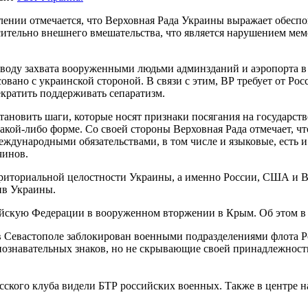
лении отмечается, что Верховная Рада Украины выражает обесп
сительно внешнего вмешательства, что является нарушением мем
оду захвата вооруженными людьми админзданий и аэропорта в К
овано с украинской стороной. В связи с этим, ВР требует от Ро
екратить поддерживать сепаратизм.
тановить шаги, которые носят признаки посягания на государс
 какой-либо форме. Со своей стороны Верховная Рада отмечает, 
дународными обязательствами, в том числе и языковые, есть и 
чинов.
ерриториальной целостности Украины, а именно России, США и 
тив Украины.
йскую Федерации в вооруженном вторжении в Крым. Об этом в 
в Севастополе заблокирован военными подразделениями флота Р
познавательных знаков, но не скрывающие своей принадлежно
ского клуба видели БТР российских военных. Также в центре 