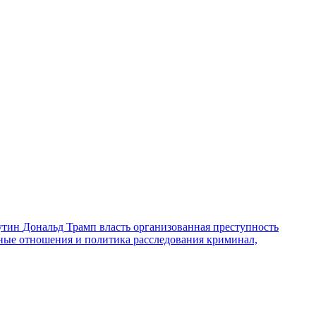
утин
Дональд Трамп
власть
организованная преступность
ные отношения и политика
расследования
криминал,