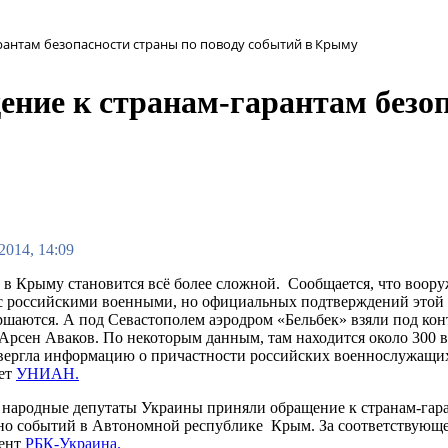
рантам безопасности страны по поводу событий в Крыму
ние к странам-гарантам безоп
2014, 14:09
 в Крыму становится всё более сложной. Сообщается, что воор
с российскими военными, но официальных подтверждений этой 
ршаются. А под Севастополем аэродром «Бельбек» взяли под кон
Арсен Аваков. По некоторым данным, там находится около 300 
вергла информацию о причастности российских военнослужащих
ет
УНИАН.
 народные депутаты Украины приняли обращение к странам-гар
но событий в Автономной республике Крым. За соответствующее
дент
РБК-Украина.