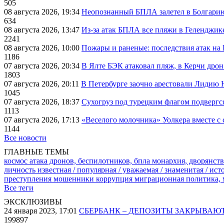
505
08 августа 2026, 19:34
Неопознанный БПЛА залетел в Болгарию 
634
08 августа 2026, 13:47
Из-за атак БПЛА все пляжи в Геленджик
2241
08 августа 2026, 10:00
Пожары и раненые: последствия атак на
1186
07 августа 2026, 20:34
В Ялте БЭК атаковал пляж, в Керчи дрон
1803
07 августа 2026, 20:11
В Петербурге заочно арестовали Лидию 
1045
07 августа 2026, 18:37
Сухогруз под турецким флагом подвергс
1113
07 августа 2026, 17:13
«Веселого молочника» Уолкера вместе с 
1144
Все новости
ГЛАВНЫЕ ТЕМЫ
космос
атака дронов, беспилотников, бпла
монархия, дворянств
личность известная / популярная / уважаемая / знаменитая / ис
преступления
мошенники
коррупция
миграционная политика,
Все теги
ЭКСКЛЮЗИВЫ
24 января 2023, 17:01
СБЕРБАНК – ДЕПОЗИТЫ ЗАКРЫВАЮ
199897