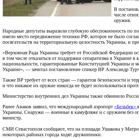
В постанов
числе отно
оружия.
Народные депутаты выразили глубокую обеспокоенность по пов
имело место передвижение техники РФ, которое не было соглас
посягательств на территориальную целостность Украины, и пр
«Верховная Рада Украины требует от Российской Федерации ос
в том числе отказаться от поддержки сепаратизма в Украине в
национальности, гарантированные Конституцией Украины и меж
Украине», — зачитал постановление спикер ВР Александр Тур
Также ВР требует от всех стран — гарантов безопасности и т
и что никакое их оружие никогда не будет использоваться про
Министерство внутренних дел Украины также обвинило Росси
Ранее Аваков заявил, что международный аэропорт
«Бельбек»
Украины. Снаружи — военные в камуфляже и с оружием без о
министр.
СМИ Севастополя сообщают, что на площади Ушакова у Матрос
некоторых районах города ходят дружинники.