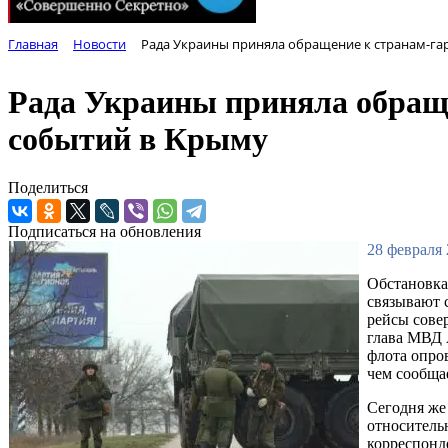
Главная
Новости
Рада Украины приняла обращение к странам-га
Рада Украины приняла обраще
событий в Крыму
Поделиться
Подписаться на обновления
28 февраля 
Обстановка
связывают 
рейсы сове
глава МВД 
флота опро
чем сообща
Сегодня же
относитель
корреспон