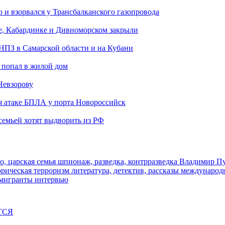
и взорвался у Трансбалканского газопровода
е, Кабардинке и Дивноморском закрыли
 НПЗ в Самарской области и на Кубани
 попал в жилой дом
Невзорову
я атаке БПЛА у порта Новороссийск
семьей хотят выдворить из РФ
о, царская семья
шпионаж, разведка, контрразведка
Владимир П
торическая
терроризм
литература, детектив, рассказы
международ
 мигранты
интервью
ТСЯ