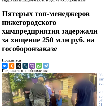
задержали за хищение 250 млн руб. на гособоронзаказе
Пятерых топ-менеджеров
нижегородского
химпредприятия задержали
за хищение 250 млн руб. на
гособоронзаказе
Поделиться
Подписаться на обновления
08
авг
уст
а
20
25,
07:
21