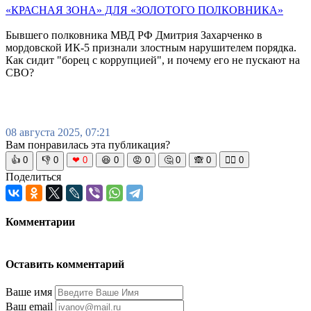
«КРАСНАЯ ЗОНА» ДЛЯ «ЗОЛОТОГО ПОЛКОВНИКА»
Бывшего полковника МВД РФ Дмитрия Захарченко в
мордовской ИК-5 признали злостным нарушителем порядка.
Как сидит "борец с коррупцией", и почему его не пускают на
СВО?
08 августа 2025, 07:21
Вам понравилась эта публикация?
👍
0
👎
0
❤
0
😆
0
😡
0
🤔
0
🙈
0
🧘‍♀️
0
Поделиться
Комментарии
Оставить комментарий
Ваше имя
Ваш email