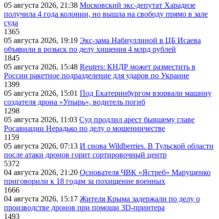
05 августа 2026, 21:38
Московский экс-депутат Харадизе
получила 4 года колонии, но вышла на свободу прямо в зале
суда
1365
05 августа 2026, 19:19
Экс-зама Набиуллиной в ЦБ Исаева
объявили в розыск по делу хищения 4 млрд рублей
1845
05 августа 2026, 15:48
Reuters: КНДР может разместить в
России ракетное подразделение для ударов по Украине
1399
05 августа 2026, 15:01
Под Екатеринбургом взорвали машину
создателя дрона «Упырь», водитель погиб
1298
05 августа 2026, 11:03
Суд продлил арест бывшему главе
Росавиации Нерадько по делу о мошенничестве
1159
05 августа 2026, 07:13
И снова Wildberries. В Тульской области
после атаки дронов горит сортировочный центр
5372
04 августа 2026, 21:20
Основателя ЧВК «Ястреб» Марущенко
приговорили к 18 годам за похищение военных
1666
04 августа 2026, 15:17
Жителя Крыма задержали по делу о
производстве дронов при помощи 3D‑принтера
1493