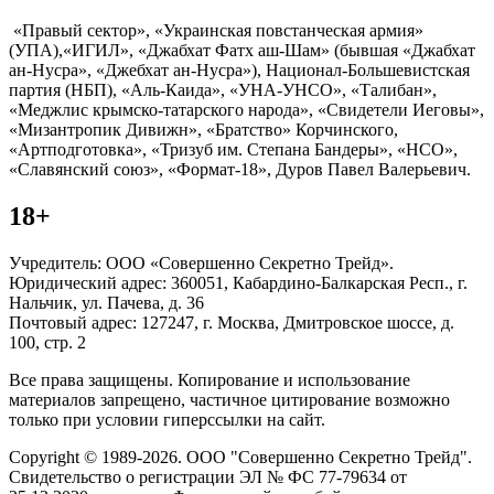
«Правый сектор», «Украинская повстанческая армия»
(УПА),«ИГИЛ», «Джабхат Фатх аш-Шам» (бывшая «Джабхат
ан-Нусра», «Джебхат ан-Нусра»), Национал-Большевистская
партия (НБП), «Аль-Каида», «УНА-УНСО», «Талибан»,
«Меджлис крымско-татарского народа», «Свидетели Иеговы»,
«Мизантропик Дивижн», «Братство» Корчинского,
«Артподготовка», «Тризуб им. Степана Бандеры», «НСО»,
«Славянский союз», «Формат-18», Дуров Павел Валерьевич.
18+
Учредитель: ООО «Совершенно Секретно Трейд».
Юридический адрес: 360051, Кабардино-Балкарская Респ., г.
Нальчик, ул. Пачева, д. 36
Почтовый адрес: 127247, г. Москва, Дмитровское шоссе, д.
100, стр. 2
Все права защищены. Копирование и использование
материалов запрещено, частичное цитирование возможно
только при условии гиперссылки на сайт.
Copyright © 1989-2026. ООО "Совершенно Секретно Трейд".
Свидетельство о регистрации ЭЛ № ФС 77-79634 от