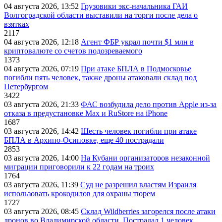
04 августа 2026, 13:52
Грузовики экс-начальника ГАИ
Волгоградской области выставили на торги после дела о
взятках
2117
04 августа 2026, 12:18
Агент ФБР украл почти $1 млн в
криптовалюте со счетов подозреваемого
1373
04 августа 2026, 07:19
При атаке БПЛА в Подмосковье
погибли пять человек, также дроны атаковали склад под
Петербургом
3422
03 августа 2026, 21:33
ФАС возбудила дело против Apple из-за
отказа в предустановке Max и RuStore на iPhone
1687
03 августа 2026, 14:42
Шесть человек погибли при атаке
БПЛА в Архипо-Осиповке, еще 40 пострадали
2853
03 августа 2026, 14:00
На Кубани организаторов незаконной
миграции приговорили к 22 годам на троих
1764
03 августа 2026, 11:39
Суд не разрешил властям Израиля
использовать крокодилов для охраны тюрем
1727
03 августа 2026, 08:45
Склад Wildberries загорелся после атаки
дронов во Владимирской области. Пострадал 1 человек