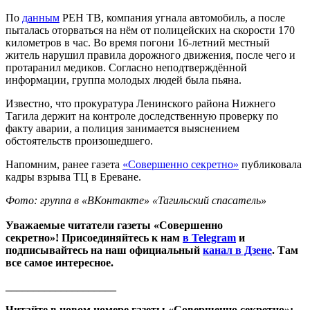
По
данным
РЕН ТВ, компания угнала автомобиль, а после
пыталась оторваться на нём от полицейских на скорости 170
километров в час. Во время погони 16-летний местный
житель нарушил правила дорожного движения, после чего и
протаранил медиков. Согласно неподтверждённой
информации, группа молодых людей была пьяна.
Известно, что прокуратура Ленинского района Нижнего
Тагила держит на контроле доследственную проверку по
факту аварии, а полиция занимается выяснением
обстоятельств произошедшего.
Напомним, ранее газета
«Совершенно секретно»
публиковала
кадры взрыва ТЦ в Ереване.
Фото: группа в «ВКонтакте» «Тагильский спасатель»
Уважаемые читатели газеты «Совершенно
секретно»! Присоединяйтесь к нам
в Telegram
и
подписывайтесь на наш официальный
канал в Дзене
. Там
все самое интересное.
____________________
Читайте в новом номере газеты «Совершенно секретно»: