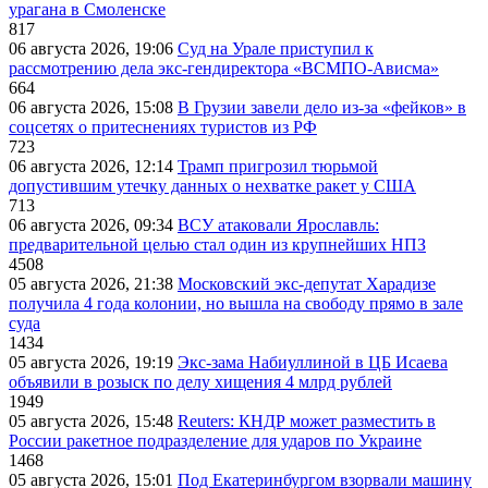
урагана в Смоленске
817
06 августа 2026, 19:06
Суд на Урале приступил к
рассмотрению дела экс-гендиректора «ВСМПО-Ависма»
664
06 августа 2026, 15:08
В Грузии завели дело из-за «фейков» в
соцсетях о притеснениях туристов из РФ
723
06 августа 2026, 12:14
Трамп пригрозил тюрьмой
допустившим утечку данных о нехватке ракет у США
713
06 августа 2026, 09:34
ВСУ атаковали Ярославль:
предварительной целью стал один из крупнейших НПЗ
4508
05 августа 2026, 21:38
Московский экс-депутат Харадизе
получила 4 года колонии, но вышла на свободу прямо в зале
суда
1434
05 августа 2026, 19:19
Экс-зама Набиуллиной в ЦБ Исаева
объявили в розыск по делу хищения 4 млрд рублей
1949
05 августа 2026, 15:48
Reuters: КНДР может разместить в
России ракетное подразделение для ударов по Украине
1468
05 августа 2026, 15:01
Под Екатеринбургом взорвали машину