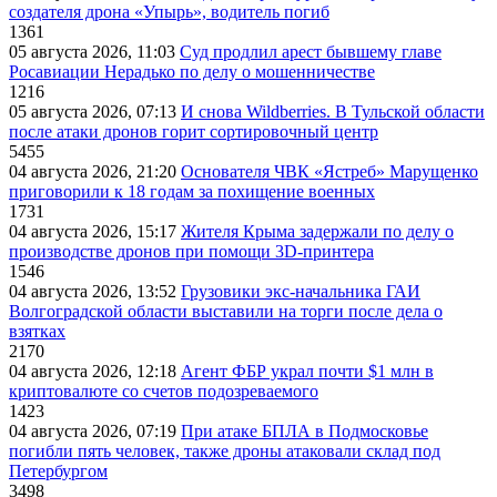
создателя дрона «Упырь», водитель погиб
1361
05 августа 2026, 11:03
Суд продлил арест бывшему главе
Росавиации Нерадько по делу о мошенничестве
1216
05 августа 2026, 07:13
И снова Wildberries. В Тульской области
после атаки дронов горит сортировочный центр
5455
04 августа 2026, 21:20
Основателя ЧВК «Ястреб» Марущенко
приговорили к 18 годам за похищение военных
1731
04 августа 2026, 15:17
Жителя Крыма задержали по делу о
производстве дронов при помощи 3D‑принтера
1546
04 августа 2026, 13:52
Грузовики экс-начальника ГАИ
Волгоградской области выставили на торги после дела о
взятках
2170
04 августа 2026, 12:18
Агент ФБР украл почти $1 млн в
криптовалюте со счетов подозреваемого
1423
04 августа 2026, 07:19
При атаке БПЛА в Подмосковье
погибли пять человек, также дроны атаковали склад под
Петербургом
3498