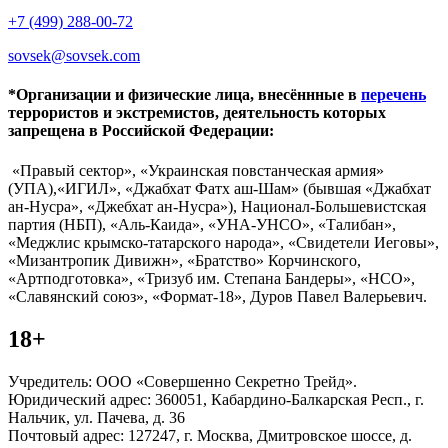
+7 (499) 288-00-72
sovsek@sovsek.com
*Организации и физические лица, внесённные в
перечень
террористов и экстремистов, деятельность которых
запрещена в Российской Федерации:
«Правый сектор», «Украинская повстанческая армия»
(УПА),«ИГИЛ», «Джабхат Фатх аш-Шам» (бывшая «Джабхат
ан-Нусра», «Джебхат ан-Нусра»), Национал-Большевистская
партия (НБП), «Аль-Каида», «УНА-УНСО», «Талибан»,
«Меджлис крымско-татарского народа», «Свидетели Иеговы»,
«Мизантропик Дивижн», «Братство» Корчинского,
«Артподготовка», «Тризуб им. Степана Бандеры», «НСО»,
«Славянский союз», «Формат-18», Дуров Павел Валерьевич.
18+
Учредитель: ООО «Совершенно Секретно Трейд».
Юридический адрес: 360051, Кабардино-Балкарская Респ., г.
Нальчик, ул. Пачева, д. 36
Почтовый адрес: 127247, г. Москва, Дмитровское шоссе, д.