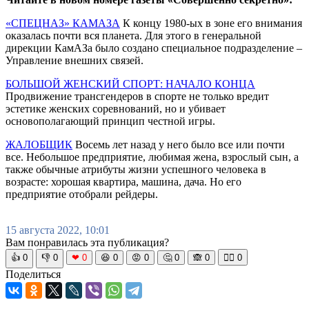
«СПЕЦНАЗ» КАМАЗА
К концу 1980-ых в зоне его внимания
оказалась почти вся планета. Для этого в генеральной
дирекции КамАЗа было создано специальное подразделение –
Управление внешних связей.
БОЛЬШОЙ ЖЕНСКИЙ СПОРТ: НАЧАЛО КОНЦА
Продвижение трансгендеров в спорте не только вредит
эстетике женских соревнований, но и убивает
основополагающий принцип честной игры.
ЖАЛОБЩИК
Восемь лет назад у него было все или почти
все. Небольшое предприятие, любимая жена, взрослый сын, а
также обычные атрибуты жизни успешного человека в
возрасте: хорошая квартира, машина, дача. Но его
предприятие отобрали рейдеры.
15 августа 2022, 10:01
Вам понравилась эта публикация?
👍
0
👎
0
❤
0
😆
0
😡
0
🤔
0
🙈
0
🧘‍♀️
0
Поделиться