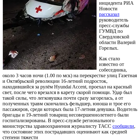
инцидента РИА
Новости
рассказал
руководитель
пресс-службы
ГУМВД по
Свердловской
области Валерий
Горелых.
Как стало
известно от
собеседника,
около 3 часов ночи (1.00 по мск) на перекрестке улиц Газетная
и Октябрьской революции 16-летний подросток,
находившийся за рулём Hyundai Accent, проехал на красный
свет, после чего врезался в карету скорой помощи. Удар был
такой силы, что легковушка почти сразу загорелась, а от
полученных травм скончались фельдшер, юноша и трое его
пассажиров, среди которых была 17-летняя девушка. Водитель
бригады и 19-летний товарищ несовершеннолетнего были
госпитализированы. В пресс-службе регионального
министерства здравоохранения журналисту ТАСС
сообщили
,
что состояние этих пострадавших оценивают как средней
степени тяжести