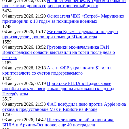
05 августа 2026, 07:13
И снова Wildberries. В Тульской области
после атаки дронов горит сортировочный центр
5474
04 августа 2026, 21:20
Основателя ЧВК «Ястреб» Марущенко
приговорили к 18 годам за похищение военных
1748
04 августа 2026, 15:17
Жителя Крыма задержали по делу о
производстве дронов при помощи 3D‑принтера
1559
04 августа 2026, 13:52
Грузовики экс-начальника ГАИ
Волгоградской области выставили на торги после дела о
взятках
2185
04 августа 2026, 12:18
Агент ФБР украл почти $1 млн в
криптовалюте со счетов подозреваемого
1435
04 августа 2026, 07:19
При атаке БПЛА в Подмосковье
погибли пять человек, также дроны атаковали склад под
Петербургом
3517
03 августа 2026, 21:33
ФАС возбудила дело против Apple из-за
отказа в предустановке Max и RuStore на iPhone
1750
03 августа 2026, 14:42
Шесть человек погибли при атаке
БПЛА в Архипо-Осиповке, еще 40 пострадали