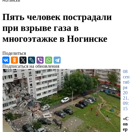
Ногинске
Пять человек пострадали
при взрыве газа в
многоэтажке в Ногинске
Поделиться
Подписаться на обновления
08
сен
тяб
ря
20
21,
09:
15
«С
ов
ер