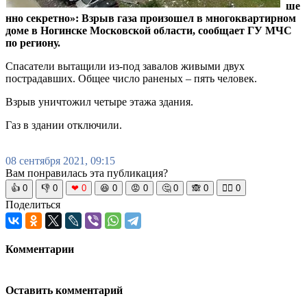
ше
нно секретно»: Взрыв газа произошел в многоквартирном
доме в Ногинске Московской области, сообщает ГУ МЧС
по региону.
Спасатели вытащили из-под завалов живыми двух
пострадавших. Общее число раненых – пять человек.
Взрыв уничтожил четыре этажа здания.
Газ в здании отключили.
08 сентября 2021, 09:15
Вам понравилась эта публикация?
👍
0
👎
0
❤
0
😆
0
😡
0
🤔
0
🙈
0
🧘‍♀️
0
Поделиться
Комментарии
Оставить комментарий