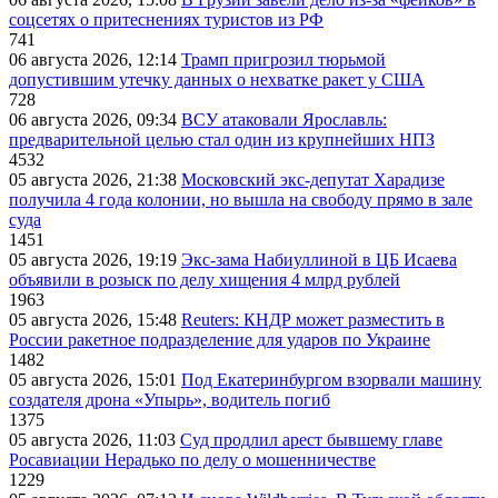
соцсетях о притеснениях туристов из РФ
741
06 августа 2026, 12:14
Трамп пригрозил тюрьмой
допустившим утечку данных о нехватке ракет у США
728
06 августа 2026, 09:34
ВСУ атаковали Ярославль:
предварительной целью стал один из крупнейших НПЗ
4532
05 августа 2026, 21:38
Московский экс-депутат Харадизе
получила 4 года колонии, но вышла на свободу прямо в зале
суда
1451
05 августа 2026, 19:19
Экс-зама Набиуллиной в ЦБ Исаева
объявили в розыск по делу хищения 4 млрд рублей
1963
05 августа 2026, 15:48
Reuters: КНДР может разместить в
России ракетное подразделение для ударов по Украине
1482
05 августа 2026, 15:01
Под Екатеринбургом взорвали машину
создателя дрона «Упырь», водитель погиб
1375
05 августа 2026, 11:03
Суд продлил арест бывшему главе
Росавиации Нерадько по делу о мошенничестве
1229