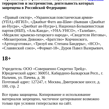
террористов и экстремистов, деятельность которых
запрещена в Российской Федерации:
«Правый сектор», «Украинская повстанческая армия»
(УПА),«ИГИЛ», «Джабхат Фатх аш-Шам» (бывшая «Джабхат
ан-Нусра», «Джебхат ан-Нусра»), Национал-Большевистская
партия (НБП), «Аль-Каида», «УНА-УНСО», «Талибан»,
«Меджлис крымско-татарского народа», «Свидетели Иеговы»,
«Мизантропик Дивижн», «Братство» Корчинского,
«Артподготовка», «Тризуб им. Степана Бандеры», «НСО»,
«Славянский союз», «Формат-18», Дуров Павел Валерьевич.
18+
Учредитель: ООО «Совершенно Секретно Трейд».
Юридический адрес: 360051, Кабардино-Балкарская Респ., г.
Нальчик, ул. Пачева, д. 36
Почтовый адрес: 127247, г. Москва, Дмитровское шоссе, д.
100, стр. 2
Все права защищены. Копирование и использование
материалов запрещено, частичное цитирование возможно
только при условии гиперссылки на сайт.