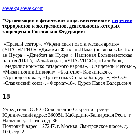
sovsek@sovsek.com
*Организации и физические лица, внесённные в
перечень
террористов и экстремистов, деятельность которых
запрещена в Российской Федерации:
«Правый сектор», «Украинская повстанческая армия»
(УПА),«ИГИЛ», «Джабхат Фатх аш-Шам» (бывшая «Джабхат
ан-Нусра», «Джебхат ан-Нусра»), Национал-Большевистская
партия (НБП), «Аль-Каида», «УНА-УНСО», «Талибан»,
«Меджлис крымско-татарского народа», «Свидетели Иеговы»,
«Мизантропик Дивижн», «Братство» Корчинского,
«Артподготовка», «Тризуб им. Степана Бандеры», «НСО»,
«Славянский союз», «Формат-18», Дуров Павел Валерьевич.
18+
Учредитель: ООО «Совершенно Секретно Трейд».
Юридический адрес: 360051, Кабардино-Балкарская Респ., г.
Нальчик, ул. Пачева, д. 36
Почтовый адрес: 127247, г. Москва, Дмитровское шоссе, д.
100, стр. 2