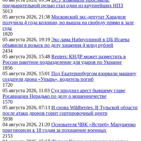
предварительной целью стал один из крупнейших НПЗ
5013
05 августа 2026, 21:38
Московский экс-депутат Харадизе
получила 4 года колонии, но вышла на свободу прямо в зале
суда
1820
05 августа 2026, 19:19
Экс-зама Набиуллиной в ЦБ Исаева
объявили в розыск по делу хищения 4 млрд рублей
2434
05 августа 2026, 15:48
Reuters: КНДР может разместить в
России ракетное подразделение для ударов по Украине
1856
05 августа 2026, 15:01
Под Екатеринбургом взорвали машину
создателя дрона «Упырь», водитель погиб
1720
05 августа 2026, 11:03
Суд продлил арест бывшему главе
Росавиации Нерадько по делу о мошенничестве
1570
05 августа 2026, 07:13
И снова Wildberries. В Тульской области
после атаки дронов горит сортировочный центр
5938
04 августа 2026, 21:20
Основателя ЧВК «Ястреб» Марущенко
приговорили к 18 годам за похищение военных
2153