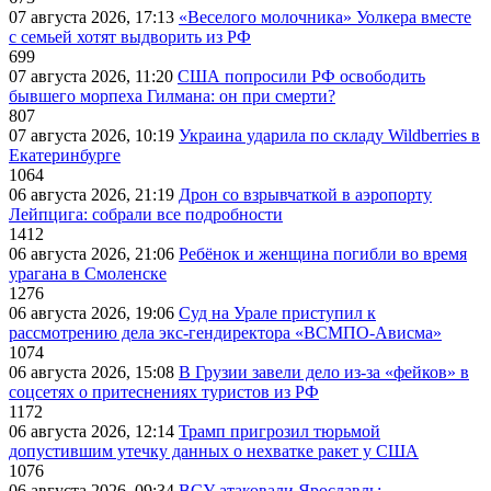
07 августа 2026, 17:13
«Веселого молочника» Уолкера вместе
с семьей хотят выдворить из РФ
699
07 августа 2026, 11:20
США попросили РФ освободить
бывшего морпеха Гилмана: он при смерти?
807
07 августа 2026, 10:19
Украина ударила по складу Wildberries в
Екатеринбурге
1064
06 августа 2026, 21:19
Дрон со взрывчаткой в аэропорту
Лейпцига: собрали все подробности
1412
06 августа 2026, 21:06
Ребёнок и женщина погибли во время
урагана в Смоленске
1276
06 августа 2026, 19:06
Суд на Урале приступил к
рассмотрению дела экс-гендиректора «ВСМПО-Ависма»
1074
06 августа 2026, 15:08
В Грузии завели дело из-за «фейков» в
соцсетях о притеснениях туристов из РФ
1172
06 августа 2026, 12:14
Трамп пригрозил тюрьмой
допустившим утечку данных о нехватке ракет у США
1076
06 августа 2026, 09:34
ВСУ атаковали Ярославль: