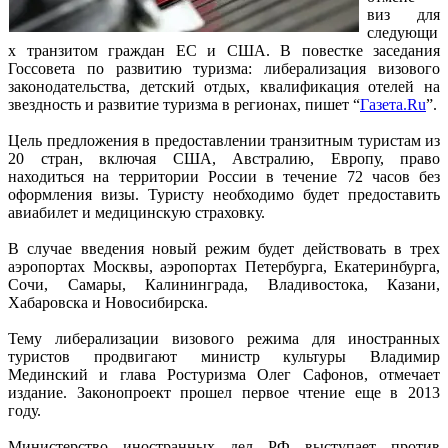
виз для
следующи
х транзитом граждан ЕС и США. В повестке заседания
Госсовета по развитию туризма: либерализация визового
законодательства, детский отдых, квалификация отелей на
звездность и развитие туризма в регионах, пишет “
Газета.Ru
”.
Цель предложения в предоставлении транзитным туристам из
20 стран, включая США, Австралию, Европу, право
находиться на территории России в течение 72 часов без
оформления визы. Туристу необходимо будет предоставить
авиабилет и медицинскую страховку.
В случае введения новый режим будет действовать в трех
аэропортах Москвы, аэропортах Петербурга, Екатеринбурга,
Сочи, Самары, Калининграда, Владивостока, Казани,
Хабаровска и Новосибирска.
Тему либерализации визового режима для иностранных
туристов продвигают министр культуры Владимир
Мединский и глава Ростуризма Олег Сафонов, отмечает
издание. Законопроект прошел первое чтение еще в 2013
году.
Министерство иностранных дел РФ выступает против