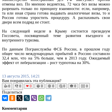
отмены виз. По мнению ведомтсва, 72 часа без визы можно
разрешать только по принципу взаимности: если, например,
та или иная страна готова выдавать аналогичные визы, то и
Россия готова упростить процедуру. А распахивать свои
двери всем подряд не стоит.
На следующей неделе в Крыму состоится президиум
Госсовета, посвященный теме развития въездного и
внутреннего туризма.
По данным Погранслужбы ФСБ России, в прошлом году
общее число международных прибытий в Россию составило
32,4 млн, что на 5% больше, чем в 2013 году. Ожидаемый
эффект от либерализации – рост турпотока на 30%.
13 августа 2015, 14:21
Вам понравилась эта публикация?
👍
0
👎
0
❤
0
😆
0
😡
0
🤔
0
🙈
0
🧘‍♀️
0
Поделиться
Комментарии