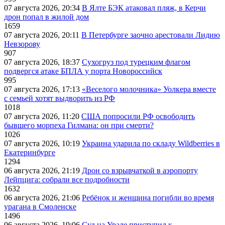
07 августа 2026, 20:34
В Ялте БЭК атаковал пляж, в Керчи
дрон попал в жилой дом
1659
07 августа 2026, 20:11
В Петербурге заочно арестовали Лидию
Невзорову
907
07 августа 2026, 18:37
Сухогруз под турецким флагом
подвергся атаке БПЛА у порта Новороссийск
995
07 августа 2026, 17:13
«Веселого молочника» Уолкера вместе
с семьей хотят выдворить из РФ
1018
07 августа 2026, 11:20
США попросили РФ освободить
бывшего морпеха Гилмана: он при смерти?
1026
07 августа 2026, 10:19
Украина ударила по складу Wildberries в
Екатеринбурге
1294
06 августа 2026, 21:19
Дрон со взрывчаткой в аэропорту
Лейпцига: собрали все подробности
1632
06 августа 2026, 21:06
Ребёнок и женщина погибли во время
урагана в Смоленске
1496
06 августа 2026, 19:06
Суд на Урале приступил к