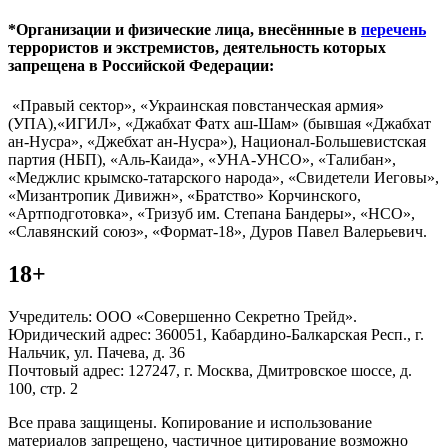
*Организации и физические лица, внесённные в
перечень
террористов и экстремистов, деятельность которых
запрещена в Российской Федерации:
«Правый сектор», «Украинская повстанческая армия»
(УПА),«ИГИЛ», «Джабхат Фатх аш-Шам» (бывшая «Джабхат
ан-Нусра», «Джебхат ан-Нусра»), Национал-Большевистская
партия (НБП), «Аль-Каида», «УНА-УНСО», «Талибан»,
«Меджлис крымско-татарского народа», «Свидетели Иеговы»,
«Мизантропик Дивижн», «Братство» Корчинского,
«Артподготовка», «Тризуб им. Степана Бандеры», «НСО»,
«Славянский союз», «Формат-18», Дуров Павел Валерьевич.
18+
Учредитель: ООО «Совершенно Секретно Трейд».
Юридический адрес: 360051, Кабардино-Балкарская Респ., г.
Нальчик, ул. Пачева, д. 36
Почтовый адрес: 127247, г. Москва, Дмитровское шоссе, д.
100, стр. 2
Все права защищены. Копирование и использование
материалов запрещено, частичное цитирование возможно