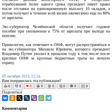
отработавший более одного срока президент имеет право
после отставки на единовременную выплату 10 окладов, а
потом получает в течение всей жизни ежемесячно еще по 80%
от зарплаты.
Экс-губернатор Челябинской области получает годовое
пособие при увольнении и 75% от зарплаты при выходе на
пенсию.
Привилегии, как отмечают в ОНФ, могут распространяться и
на экс-губернатора Михаила Юревича, которого президент
Владимир Путин уволил в прошлом году в том числе после
критики ОНФ за крупные бюджетные траты на личную
охрану.
05 октября 2015, 12:14
Вам понравилась эта публикация?
👍
0
👎
0
❤
0
😆
0
😡
0
🤔
0
🙈
0
🧘‍♀️
0
Поделиться
Комментарии