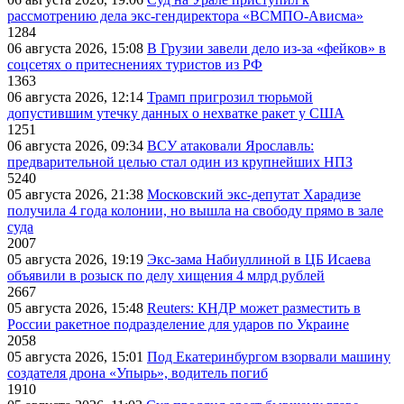
рассмотрению дела экс-гендиректора «ВСМПО-Ависма»
1284
06 августа 2026, 15:08
В Грузии завели дело из-за «фейков» в
соцсетях о притеснениях туристов из РФ
1363
06 августа 2026, 12:14
Трамп пригрозил тюрьмой
допустившим утечку данных о нехватке ракет у США
1251
06 августа 2026, 09:34
ВСУ атаковали Ярославль:
предварительной целью стал один из крупнейших НПЗ
5240
05 августа 2026, 21:38
Московский экс-депутат Харадизе
получила 4 года колонии, но вышла на свободу прямо в зале
суда
2007
05 августа 2026, 19:19
Экс-зама Набиуллиной в ЦБ Исаева
объявили в розыск по делу хищения 4 млрд рублей
2667
05 августа 2026, 15:48
Reuters: КНДР может разместить в
России ракетное подразделение для ударов по Украине
2058
05 августа 2026, 15:01
Под Екатеринбургом взорвали машину
создателя дрона «Упырь», водитель погиб
1910