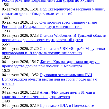
России ракетное подразделение для ударов по Украине
1561
05 августа 2026, 15:01
Под Екатеринбургом взорвали машину
создателя дрона «Упырь», водитель погиб
1449
05 августа 2026, 11:03
Суд продлил арест бывшему главе
Росавиации Нерадько по делу о мошенничестве
1293
05 августа 2026, 07:13
И снова Wildberries. В Тульской области
после атаки дронов горит сортировочный центр
5564
04 августа 2026, 21:20
Основателя ЧВК «Ястреб» Марущенко
приговорили к 18 годам за похищение военных
1823
04 августа 2026, 15:17
Жителя Крыма задержали по делу о
производстве дронов при помощи 3D‑принтера
1626
04 августа 2026, 13:52
Грузовики экс-начальника ГАИ
Волгоградской области выставили на торги после дела о
взятках
2255
04 августа 2026, 12:18
Агент ФБР украл почти $1 млн в
криптовалюте со счетов подозреваемого
1498
04 августа 2026, 07:19
При атаке БПЛА в Подмосковье