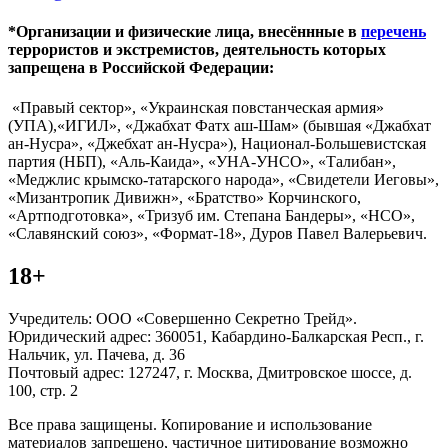
*Организации и физические лица, внесённные в
перечень
террористов и экстремистов, деятельность которых
запрещена в Российской Федерации:
«Правый сектор», «Украинская повстанческая армия»
(УПА),«ИГИЛ», «Джабхат Фатх аш-Шам» (бывшая «Джабхат
ан-Нусра», «Джебхат ан-Нусра»), Национал-Большевистская
партия (НБП), «Аль-Каида», «УНА-УНСО», «Талибан»,
«Меджлис крымско-татарского народа», «Свидетели Иеговы»,
«Мизантропик Дивижн», «Братство» Корчинского,
«Артподготовка», «Тризуб им. Степана Бандеры», «НСО»,
«Славянский союз», «Формат-18», Дуров Павел Валерьевич.
18+
Учредитель: ООО «Совершенно Секретно Трейд».
Юридический адрес: 360051, Кабардино-Балкарская Респ., г.
Нальчик, ул. Пачева, д. 36
Почтовый адрес: 127247, г. Москва, Дмитровское шоссе, д.
100, стр. 2
Все права защищены. Копирование и использование
материалов запрещено, частичное цитирование возможно