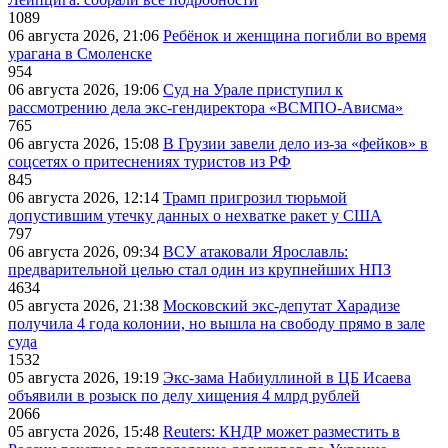
1089
06 августа 2026, 21:06
Ребёнок и женщина погибли во время
урагана в Смоленске
954
06 августа 2026, 19:06
Суд на Урале приступил к
рассмотрению дела экс-гендиректора «ВСМПО-Ависма»
765
06 августа 2026, 15:08
В Грузии завели дело из-за «фейков» в
соцсетях о притеснениях туристов из РФ
845
06 августа 2026, 12:14
Трамп пригрозил тюрьмой
допустившим утечку данных о нехватке ракет у США
797
06 августа 2026, 09:34
ВСУ атаковали Ярославль:
предварительной целью стал один из крупнейших НПЗ
4634
05 августа 2026, 21:38
Московский экс-депутат Харадизе
получила 4 года колонии, но вышла на свободу прямо в зале
суда
1532
05 августа 2026, 19:19
Экс-зама Набиуллиной в ЦБ Исаева
объявили в розыск по делу хищения 4 млрд рублей
2066
05 августа 2026, 15:48
Reuters: КНДР может разместить в