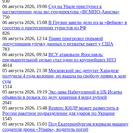
930
06 августа 2026, 19:06
Суд на Урале приступил к
рассмотрению дела экс-гендиректора «ВСМПО-Ависма»
750
06 августа 2026, 15:08
В Грузии завели дело из-за «фейков» в
соцсетях о притеснениях туристов из РФ
826
06 августа 2026, 12:14
Трамп пригрозил тюрьмой
допустившим утечку данных о нехватке ракет у США
783
06 августа 2026, 09:34
ВСУ атаковали Ярославль:
предварительной целью стал один из крупнейших НПЗ
4614
05 августа 2026, 21:38
Московский экс-депутат Харадизе
получила 4 года колонии, но вышла на свободу прямо в зале
суда
1514
05 августа 2026, 19:19
Экс-зама Набиуллиной в ЦБ Исаева
объявили в розыск по делу хищения 4 млрд рублей
2041
05 августа 2026, 15:48
Reuters: КНДР может разместить в
России ракетное подразделение для ударов по Украине
1545
05 августа 2026, 15:01
Под Екатеринбургом взорвали машину
создателя дрона «Упырь», водитель погиб