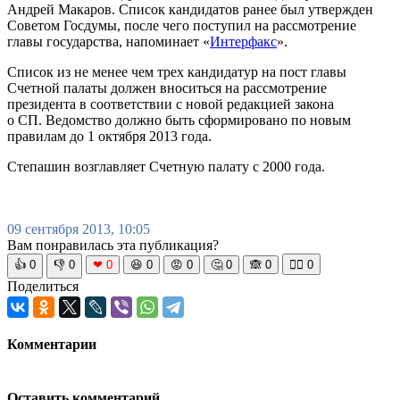
Андрей Макаров. Список кандидатов ранее был утвержден
Советом Госдумы, после чего поступил на рассмотрение
главы государства, напоминает «
Интерфакс
».
Список из не менее чем трех кандидатур на пост главы
Счетной палаты должен вноситься на рассмотрение
президента в соответствии с новой редакцией закона
о СП. Ведомство должно быть сформировано по новым
правилам до 1 октября 2013 года.
Степашин возглавляет Счетную палату с 2000 года.
09 сентября 2013, 10:05
Вам понравилась эта публикация?
👍
0
👎
0
❤
0
😆
0
😡
0
🤔
0
🙈
0
🧘‍♀️
0
Поделиться
Комментарии
Оставить комментарий