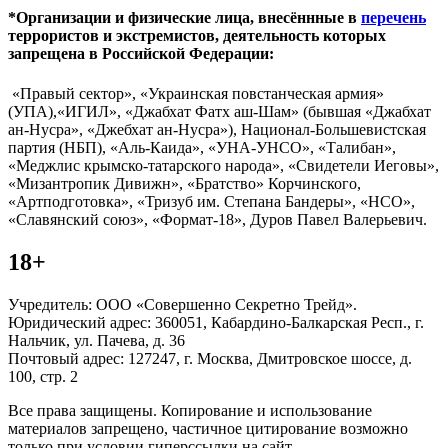
*Организации и физические лица, внесённные в
перечень
террористов и экстремистов, деятельность которых
запрещена в Российской Федерации:
«Правый сектор», «Украинская повстанческая армия»
(УПА),«ИГИЛ», «Джабхат Фатх аш-Шам» (бывшая «Джабхат
ан-Нусра», «Джебхат ан-Нусра»), Национал-Большевистская
партия (НБП), «Аль-Каида», «УНА-УНСО», «Талибан»,
«Меджлис крымско-татарского народа», «Свидетели Иеговы»,
«Мизантропик Дивижн», «Братство» Корчинского,
«Артподготовка», «Тризуб им. Степана Бандеры», «НСО»,
«Славянский союз», «Формат-18», Дуров Павел Валерьевич.
18+
Учредитель: ООО «Совершенно Секретно Трейд».
Юридический адрес: 360051, Кабардино-Балкарская Респ., г.
Нальчик, ул. Пачева, д. 36
Почтовый адрес: 127247, г. Москва, Дмитровское шоссе, д.
100, стр. 2
Все права защищены. Копирование и использование
материалов запрещено, частичное цитирование возможно
только при условии гиперссылки на сайт.