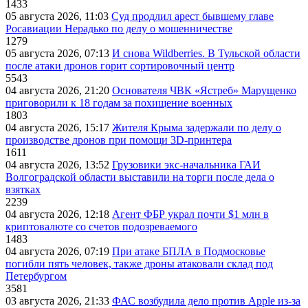
1433
05 августа 2026, 11:03
Суд продлил арест бывшему главе
Росавиации Нерадько по делу о мошенничестве
1279
05 августа 2026, 07:13
И снова Wildberries. В Тульской области
после атаки дронов горит сортировочный центр
5543
04 августа 2026, 21:20
Основателя ЧВК «Ястреб» Марущенко
приговорили к 18 годам за похищение военных
1803
04 августа 2026, 15:17
Жителя Крыма задержали по делу о
производстве дронов при помощи 3D‑принтера
1611
04 августа 2026, 13:52
Грузовики экс-начальника ГАИ
Волгоградской области выставили на торги после дела о
взятках
2239
04 августа 2026, 12:18
Агент ФБР украл почти $1 млн в
криптовалюте со счетов подозреваемого
1483
04 августа 2026, 07:19
При атаке БПЛА в Подмосковье
погибли пять человек, также дроны атаковали склад под
Петербургом
3581
03 августа 2026, 21:33
ФАС возбудила дело против Apple из-за