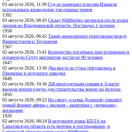
03 августа 2026, 11:39
Суд не разрешил властям Израиля
использовать крокодилов для охраны тюрем
1392
03 августа 2026, 08:45
Склад Wildberries загорелся после атаки
дронов во Владимирской области. Пострадал 1 человек
1958
03 августа 2026, 06:42
Трамп анонсировал переговоры между
Вашингтоном и Тегераном
1567
02 августа 2026, 15:41
Количество погибших при вторжении в
испанскую Сеуту мигрантов достигло 90 человек
1847
02 августа 2026, 13:36
Два моста за сутки обрушились в
Приморье в результате паводка
1849
02 августа 2026, 10:36
268 многодетным семьям в Адыгее
выдали непригодную для строительства землю на болотах
1850
02 августа 2026, 09:22
На смену «схемы Долиной» пришёл
новый формат аферы с жильем – квартиры с «вечными»
жильцами
1926
02 августа 2026, 08:24
В результате атаки БПЛА на
Саратовскую область есть жертвы и пострадавшие, в
Самарской области горит склад Wildberries