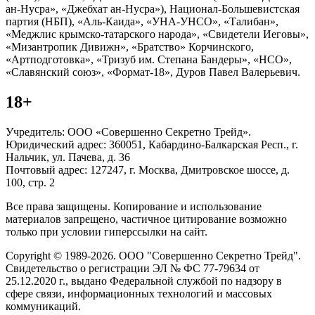
ан-Нусра», «Джебхат ан-Нусра»), Национал-Большевистская
партия (НБП), «Аль-Каида», «УНА-УНСО», «Талибан»,
«Меджлис крымско-татарского народа», «Свидетели Иеговы»,
«Мизантропик Дивижн», «Братство» Корчинского,
«Артподготовка», «Тризуб им. Степана Бандеры», «НСО»,
«Славянский союз», «Формат-18», Дуров Павел Валерьевич.
18+
Учредитель: ООО «Совершенно Секретно Трейд».
Юридический адрес: 360051, Кабардино-Балкарская Респ., г.
Нальчик, ул. Пачева, д. 36
Почтовый адрес: 127247, г. Москва, Дмитровское шоссе, д.
100, стр. 2
Все права защищены. Копирование и использование
материалов запрещено, частичное цитирование возможно
только при условии гиперссылки на сайт.
Copyright © 1989-2026. ООО "Совершенно Секретно Трейд".
Свидетельство о регистрации ЭЛ № ФС 77-79634 от
25.12.2020 г., выдано Федеральной службой по надзору в
сфере связи, информационных технологий и массовых
коммуникаций.