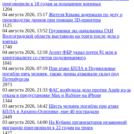
приговорили к 18 годам за похищение военных
1204
04 августа 2026, 15:17
Жителя Крыма задержали по делу о
производстве дронов при помощи 3D‑принтера
1125
04 августа 2026, 13:52
Грузовики экс-начальника ГАИ
Волгоградской области выставили на торги после дела о
взятках
1740
04 августа 2026, 12:18
Агент ФБР украл почти $1 млн в
криптовалюте со счетов подозреваемого
1041
04 августа 2026, 07:19
При атаке БПЛА в Подмосковье
погибли пять человек, также дроны атаковали склад под
Петербургом
2973
03 августа 2026, 21:33
ФАС возбудила дело против Apple из-за
отказа в предустановке Max и RuStore на iPhone
1344
03 августа 2026, 14:42
Шесть человек погибли при атаке
БПЛА в Архипо-Осиповке, еще 40 пострадали
2449
03 августа 2026, 14:00
На Кубани организаторов незаконной
миграции приговорили к 22 годам на троих
1427