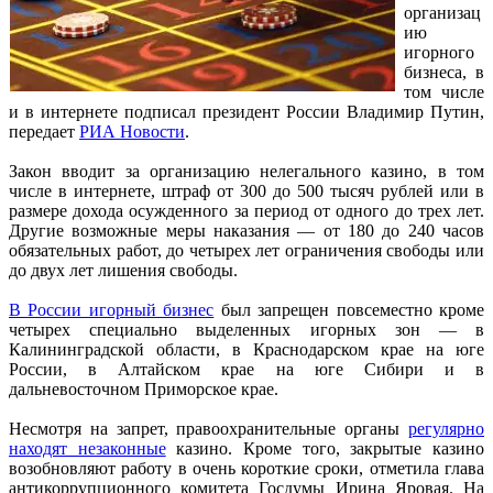
организац
ию
игорного
бизнеса, в
том числе
и в интернете подписал президент России Владимир Путин,
передает
РИА Новости
.
Закон вводит за организацию нелегального казино, в том
числе в интернете, штраф от 300 до 500 тысяч рублей или в
размере дохода осужденного за период от одного до трех лет.
Другие возможные меры наказания — от 180 до 240 часов
обязательных работ, до четырех лет ограничения свободы или
до двух лет лишения свободы.
В России игорный бизнес
был запрещен повсеместно кроме
четырех специально выделенных игорных зон — в
Калининградской области, в Краснодарском крае на юге
России, в Алтайском крае на юге Сибири и в
дальневосточном Приморское крае.
Несмотря на запрет, правоохранительные органы
регулярно
находят незаконные
казино. Кроме того, закрытые казино
возобновляют работу в очень короткие сроки, отметила глава
антикоррупционного комитета Госдумы Ирина Яровая. На