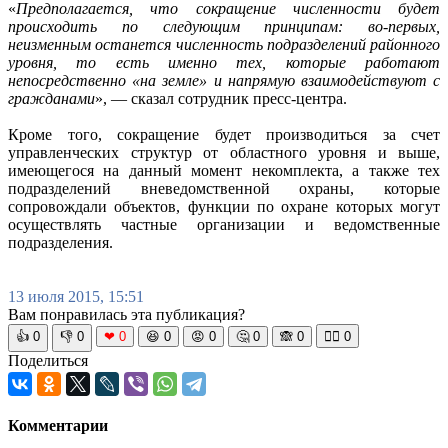
«
Предполагается, что сокращение численности будет
происходить по следующим принципам: во-первых,
неизменным останется численность подразделений районного
уровня, то есть именно тех, которые работают
непосредственно «на земле» и напрямую взаимодействуют с
гражданами
», — сказал сотрудник пресс-центра.
Кроме того, сокращение будет производиться за счет
управленческих структур от областного уровня и выше,
имеющегося на данный момент некомплекта, а также тех
подразделений вневедомственной охраны, которые
сопровождали объектов, функции по охране которых могут
осуществлять частные организации и ведомственные
подразделения.
13 июля 2015, 15:51
Вам понравилась эта публикация?
👍
0
👎
0
❤
0
😆
0
😡
0
🤔
0
🙈
0
🧘‍♀️
0
Поделиться
Комментарии