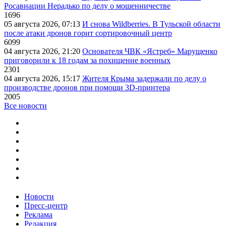
Росавиации Нерадько по делу о мошенничестве
1696
05 августа 2026, 07:13
И снова Wildberries. В Тульской области
после атаки дронов горит сортировочный центр
6099
04 августа 2026, 21:20
Основателя ЧВК «Ястреб» Марущенко
приговорили к 18 годам за похищение военных
2301
04 августа 2026, 15:17
Жителя Крыма задержали по делу о
производстве дронов при помощи 3D‑принтера
2005
Все новости
Новости
Пресс-центр
Реклама
Редакция