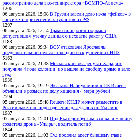
рассмотрению дела экс-гендиректора «ВСМПО-Ависма»
1206
06 августа 2026, 15:08
В Грузии завели дело из-за «фейков» в
соцсетях о притеснениях туристов из РФ
1297
06 августа 2026, 12:14
Трамп пригрозил тюрьмой
допустившим утечку данных о нехватке ракет у США
1188
06 августа 2026, 09:34
ВСУ атаковали Ярославль:
предварительной целью стал один из крупнейших НПЗ
5163
05 августа 2026, 21:38
Московский экс-депутат Харадизе
получила 4 года колонии, но вышла на свободу прямо в зале
суда
1936
05 августа 2026, 19:19
Экс-зама Набиуллиной в ЦБ Исаева
объявили в розыск по делу хищения 4 млрд рублей
2594
05 августа 2026, 15:48
Reuters: КНДР может разместить в
России ракетное подразделение для ударов по Украине
1987
05 августа 2026, 15:01
Под Екатеринбургом взорвали машину
создателя дрона «Упырь», водитель погиб
1844
05 августа 2026, 11:03
Суд продлил арест бывшему главе