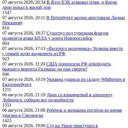
07 августа 2026, 20:34
В Ялте БЭК атаковал пляж, в Керчи
дрон попал в жилой дом
1547
07 августа 2026, 20:11
В Петербурге заочно арестовали Лидию
Невзорову
810
07 августа 2026, 18:37
Сухогруз под турецким флагом
подвергся атаке БПЛА у порта Новороссийск
904
07 августа 2026, 17:13
«Веселого молочника» Уолкера вместе
с семьей хотят выдворить из РФ
923
07 августа 2026, 11:20
США попросили РФ освободить
бывшего морпеха Гилмана: он при смерти?
946
07 августа 2026, 10:19
Украина ударила по складу Wildberries в
Екатеринбурге
1211
06 августа 2026, 21:19
Дрон со взрывчаткой в аэропорту
Лейпцига: собрали все подробности
1551
06 августа 2026, 21:06
Ребёнок и женщина погибли во время
урагана в Смоленске
1423
06 августа 2026, 19:06
Суд на Урале приступил к