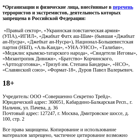
*Организации и физические лица, внесённные в
перечень
террористов и экстремистов, деятельность которых
запрещена в Российской Федерации:
«Правый сектор», «Украинская повстанческая армия»
(УПА),«ИГИЛ», «Джабхат Фатх аш-Шам» (бывшая «Джабхат
ан-Нусра», «Джебхат ан-Нусра»), Национал-Большевистская
партия (НБП), «Аль-Каида», «УНА-УНСО», «Талибан»,
«Меджлис крымско-татарского народа», «Свидетели Иеговы»,
«Мизантропик Дивижн», «Братство» Корчинского,
«Артподготовка», «Тризуб им. Степана Бандеры», «НСО»,
«Славянский союз», «Формат-18», Дуров Павел Валерьевич.
18+
Учредитель: ООО «Совершенно Секретно Трейд».
Юридический адрес: 360051, Кабардино-Балкарская Респ., г.
Нальчик, ул. Пачева, д. 36
Почтовый адрес: 127247, г. Москва, Дмитровское шоссе, д.
100, стр. 2
Все права защищены. Копирование и использование
материалов запрещено, частичное цитирование возможно