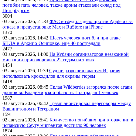
погибли пять человек, также дроны атаковали склад под
Петербургом
3004
03 августа 2026, 21:33
ФАС возбудила дело против Apple из-за
отказа в предустановке Max и RuStore на iPhone
1370
03 августа 2026, 14:42
Шесть человек погибли при атаке
БПЛА в Архипо-Осиповке, еще 40 пострадали
2477
03 августа 2026, 14:00
На Кубани организаторов незаконной
миграции приговорили к 22 годам на троих
1454
03 августа 2026, 11:39
Суд не разрешил властям Израиля
использовать крокодилов для охраны тюрем
1418
03 августа 2026, 08:45
Склад Wildberries загорелся после атаки
дронов во Владимирской области. Пострадал 1 человек
1987
03 августа 2026, 06:42
Трамп анонсировал переговоры между
Вашингтоном и Тегераном
1591
02 августа 2026, 15:41
Количество погибших при вторжении в
испанскую Сеуту мигрантов достигло 90 человек
1874