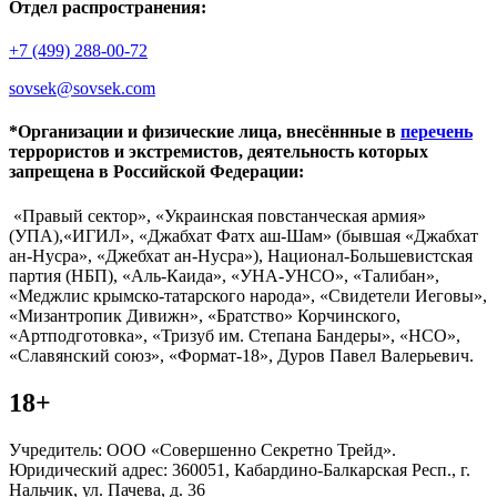
Отдел распространения:
+7 (499) 288-00-72
sovsek@sovsek.com
*Организации и физические лица, внесённные в
перечень
террористов и экстремистов, деятельность которых
запрещена в Российской Федерации:
«Правый сектор», «Украинская повстанческая армия»
(УПА),«ИГИЛ», «Джабхат Фатх аш-Шам» (бывшая «Джабхат
ан-Нусра», «Джебхат ан-Нусра»), Национал-Большевистская
партия (НБП), «Аль-Каида», «УНА-УНСО», «Талибан»,
«Меджлис крымско-татарского народа», «Свидетели Иеговы»,
«Мизантропик Дивижн», «Братство» Корчинского,
«Артподготовка», «Тризуб им. Степана Бандеры», «НСО»,
«Славянский союз», «Формат-18», Дуров Павел Валерьевич.
18+
Учредитель: ООО «Совершенно Секретно Трейд».
Юридический адрес: 360051, Кабардино-Балкарская Респ., г.
Нальчик, ул. Пачева, д. 36