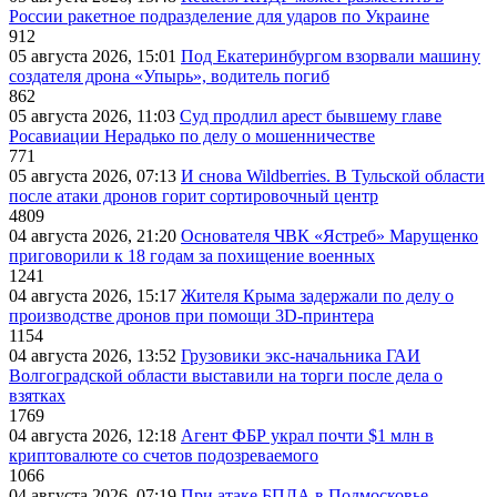
России ракетное подразделение для ударов по Украине
912
05 августа 2026, 15:01
Под Екатеринбургом взорвали машину
создателя дрона «Упырь», водитель погиб
862
05 августа 2026, 11:03
Суд продлил арест бывшему главе
Росавиации Нерадько по делу о мошенничестве
771
05 августа 2026, 07:13
И снова Wildberries. В Тульской области
после атаки дронов горит сортировочный центр
4809
04 августа 2026, 21:20
Основателя ЧВК «Ястреб» Марущенко
приговорили к 18 годам за похищение военных
1241
04 августа 2026, 15:17
Жителя Крыма задержали по делу о
производстве дронов при помощи 3D‑принтера
1154
04 августа 2026, 13:52
Грузовики экс-начальника ГАИ
Волгоградской области выставили на торги после дела о
взятках
1769
04 августа 2026, 12:18
Агент ФБР украл почти $1 млн в
криптовалюте со счетов подозреваемого
1066
04 августа 2026, 07:19
При атаке БПЛА в Подмосковье