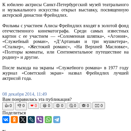
К юбилею актрисы Санкт-Петербургский музей театрального
и музыкального искусства открыл выставку, посвященную
актерской династии Фрейндлих.
Фильмы с участием Алисы Фрейндлих входят в золотой фонд
отечественного кинематографа. Среди самых известных
картин с ее участием — «Соломенная шляпка», «Агония»,
«Служебный роман», «Д’Артаньян и три мушкетера»,
«Сталкер», «Жестокий романс», «На Верхней Масловке»,
«Полторы комнаты, или Сентиментальное путешествие на
родину» и другие.
После выхода на экраны «Служебного романа» в 1977 году
журнал «Советский экран» назвал Фрейндлих лучшей
актрисой года.
08 декабря 2014, 11:49
Вам понравилась эта публикация?
👍
0
👎
0
❤
0
😆
0
😡
0
🤔
0
🙈
0
🧘‍♀️
0
Поделиться