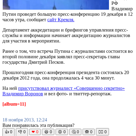
РФ
Владимир
Путин проведет большую пресс-конференцию 19 декабря в 12
часов утра, сообщает
сайт Кремля.
Департамент аккредитации и брифингов управления пресс-
службы и информации начинает аккредитацию журналистов
для участия в мероприятии.
Ранее о том, что встреча Путина с журналистами состоится во
второй половине декабря заявлял пресс-секретарь главы
государства Дмитрий Песков.
Прошлогодняя пресс-конференция президента состоялась 20
декабря 2012 года, она продолжалась 4 часа 30 минут.
На ней
присутствовал журналист «Совершенно секретно»
Владимир Воронов
и вел фото- и твиттер-репортаж.
[album=11]
18 ноября 2013, 12:24
Вам понравилась эта публикация?
👍
0
👎
0
❤
0
😆
0
😡
0
🤔
0
🙈
0
🧘‍♀️
0