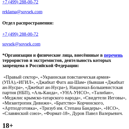
+7 (499) 288-00-72
reklama@sovsek.com
Отдел распространения:
+7 (499) 288-00-72
sovsek@sovsek.com
*Организации и физические лица, внесённные в
перечень
террористов и экстремистов, деятельность которых
запрещена в Российской Федерации:
«Правый сектор», «Украинская повстанческая армия»
(УПА),«ИГИЛ», «Джабхат Фатх аш-Шам» (бывшая «Джабхат
ан-Нусра», «Джебхат ан-Нусра»), Национал-Большевистская
партия (НБП), «Аль-Каида», «УНА-УНСО», «Талибан»,
«Меджлис крымско-татарского народа», «Свидетели Иеговы»,
«Мизантропик Дивижн», «Братство» Корчинского,
«Артподготовка», «Тризуб им. Степана Бандеры», «НСО»,
«Славянский союз», «Формат-18», Дуров Павел Валерьевич.
18+