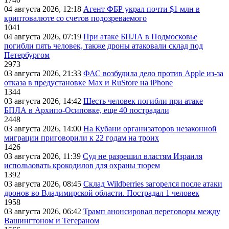
04 августа 2026, 12:18
Агент ФБР украл почти $1 млн в
криптовалюте со счетов подозреваемого
1041
04 августа 2026, 07:19
При атаке БПЛА в Подмосковье
погибли пять человек, также дроны атаковали склад под
Петербургом
2973
03 августа 2026, 21:33
ФАС возбудила дело против Apple из-за
отказа в предустановке Max и RuStore на iPhone
1344
03 августа 2026, 14:42
Шесть человек погибли при атаке
БПЛА в Архипо-Осиповке, еще 40 пострадали
2448
03 августа 2026, 14:00
На Кубани организаторов незаконной
миграции приговорили к 22 годам на троих
1426
03 августа 2026, 11:39
Суд не разрешил властям Израиля
использовать крокодилов для охраны тюрем
1392
03 августа 2026, 08:45
Склад Wildberries загорелся после атаки
дронов во Владимирской области. Пострадал 1 человек
1958
03 августа 2026, 06:42
Трамп анонсировал переговоры между
Вашингтоном и Тегераном