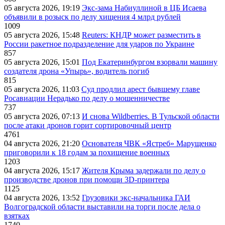
05 августа 2026, 19:19
Экс-зама Набиуллиной в ЦБ Исаева
объявили в розыск по делу хищения 4 млрд рублей
1009
05 августа 2026, 15:48
Reuters: КНДР может разместить в
России ракетное подразделение для ударов по Украине
857
05 августа 2026, 15:01
Под Екатеринбургом взорвали машину
создателя дрона «Упырь», водитель погиб
815
05 августа 2026, 11:03
Суд продлил арест бывшему главе
Росавиации Нерадько по делу о мошенничестве
737
05 августа 2026, 07:13
И снова Wildberries. В Тульской области
после атаки дронов горит сортировочный центр
4761
04 августа 2026, 21:20
Основателя ЧВК «Ястреб» Марущенко
приговорили к 18 годам за похищение военных
1203
04 августа 2026, 15:17
Жителя Крыма задержали по делу о
производстве дронов при помощи 3D‑принтера
1125
04 августа 2026, 13:52
Грузовики экс-начальника ГАИ
Волгоградской области выставили на торги после дела о
взятках
1740