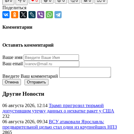
👍
0
👎
0
❤
0
😆
0
😡
0
🤔
0
🙈
0
🧘‍♀️
0
Поделиться
Комментарии
Оставить комментарий
Ваше имя
Ваш email
Введите Ваш комментарий
Отмена
Отправить
Другие Новости
06 августа 2026, 12:14
Трамп пригрозил тюрьмой
допустившим утечку данных о нехватке ракет у США
232
06 августа 2026, 09:34
ВСУ атаковали Ярославль:
предварительной целью стал один из крупнейших НПЗ
2865