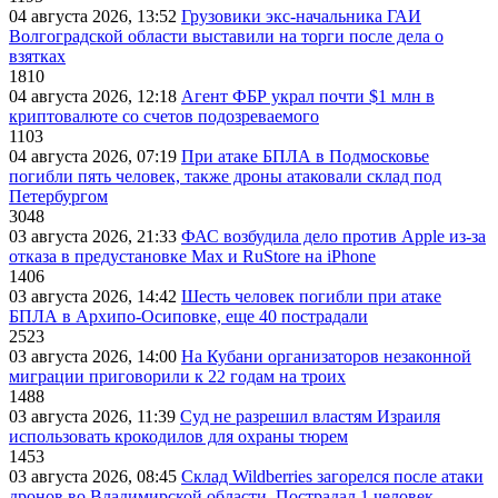
04 августа 2026, 13:52
Грузовики экс-начальника ГАИ
Волгоградской области выставили на торги после дела о
взятках
1810
04 августа 2026, 12:18
Агент ФБР украл почти $1 млн в
криптовалюте со счетов подозреваемого
1103
04 августа 2026, 07:19
При атаке БПЛА в Подмосковье
погибли пять человек, также дроны атаковали склад под
Петербургом
3048
03 августа 2026, 21:33
ФАС возбудила дело против Apple из-за
отказа в предустановке Max и RuStore на iPhone
1406
03 августа 2026, 14:42
Шесть человек погибли при атаке
БПЛА в Архипо-Осиповке, еще 40 пострадали
2523
03 августа 2026, 14:00
На Кубани организаторов незаконной
миграции приговорили к 22 годам на троих
1488
03 августа 2026, 11:39
Суд не разрешил властям Израиля
использовать крокодилов для охраны тюрем
1453
03 августа 2026, 08:45
Склад Wildberries загорелся после атаки
дронов во Владимирской области. Пострадал 1 человек