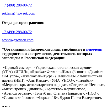
+7 (499) 288-00-72
reklama@sovsek.com
Отдел распространения:
+7 (499) 288-00-72
sovsek@sovsek.com
*Организации и физические лица, внесённные в
перечень
террористов и экстремистов, деятельность которых
запрещена в Российской Федерации:
«Правый сектор», «Украинская повстанческая армия»
(УПА),«ИГИЛ», «Джабхат Фатх аш-Шам» (бывшая «Джабхат
ан-Нусра», «Джебхат ан-Нусра»), Национал-Большевистская
партия (НБП), «Аль-Каида», «УНА-УНСО», «Талибан»,
«Меджлис крымско-татарского народа», «Свидетели Иеговы»,
«Мизантропик Дивижн», «Братство» Корчинского,
«Артподготовка», «Тризуб им. Степана Бандеры», «НСО»,
«Славянский союз», «Формат-18», Дуров Павел Валерьевич.