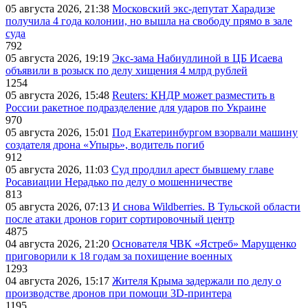
05 августа 2026, 21:38
Московский экс-депутат Харадизе
получила 4 года колонии, но вышла на свободу прямо в зале
суда
792
05 августа 2026, 19:19
Экс-зама Набиуллиной в ЦБ Исаева
объявили в розыск по делу хищения 4 млрд рублей
1254
05 августа 2026, 15:48
Reuters: КНДР может разместить в
России ракетное подразделение для ударов по Украине
970
05 августа 2026, 15:01
Под Екатеринбургом взорвали машину
создателя дрона «Упырь», водитель погиб
912
05 августа 2026, 11:03
Суд продлил арест бывшему главе
Росавиации Нерадько по делу о мошенничестве
813
05 августа 2026, 07:13
И снова Wildberries. В Тульской области
после атаки дронов горит сортировочный центр
4875
04 августа 2026, 21:20
Основателя ЧВК «Ястреб» Марущенко
приговорили к 18 годам за похищение военных
1293
04 августа 2026, 15:17
Жителя Крыма задержали по делу о
производстве дронов при помощи 3D‑принтера
1195