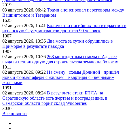
2019
03 августа 2026, 06:42
Трамп анонсировал переговоры между
Вашингтоном и Тегераном
1625
02 августа 2026, 15:41
Количество погибших при вторжении в
испанскую Сеуту мигрантов достигло 90 человек
1907
02 августа 2026, 13:36
Два моста за сутки обрушились в
Приморье в результате паводка
1907
02 августа 2026, 10:36
268 многодетным семьям в Адыгее
выдали непригодную для строительства землю на болотах
1911
02 августа 2026, 09:22
На смену «схемы Долиной» пришёл
новый формат аферы с жильем – квартиры с «вечными»
жильцами
1991
02 августа 2026, 08:24
В результате атаки БПЛА на
Саратовскую область есть жертвы и пострадавшие, в
Самарской области горит склад Wildberries
3030
Все новости