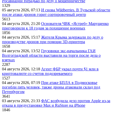
Росавиации Нерадько по делу о мошенничестве
1329
05 августа 2026, 07:13
И снова Wildberries. В Тульской области
после атаки дронов горит сортировочный центр
5613
04 августа 2026, 21:20
Основателя ЧВК «Ястреб» Марущенко
приговорили к 18 годам за похищение военных
1856
04 августа 2026, 15:17
Жителя Крыма задержали по делу о
производстве дронов при помощи 3D‑принтера
1658
04 августа 2026, 13:52
Грузовики экс-начальника ГАИ
Волгоградской области выставили на торги после дела о
взятках
2287
04 августа 2026, 12:18
Агент ФБР украл почти $1 млн в
криптовалюте со счетов подозреваемого
1527
04 августа 2026, 07:19
При атаке БПЛА в Подмосковье
погибли пять человек, также дроны атаковали склад под
Петербургом
3641
03 августа 2026, 21:33
ФАС возбудила дело против Apple из-за
отказа в предустановке Max и RuStore на iPhone
1846