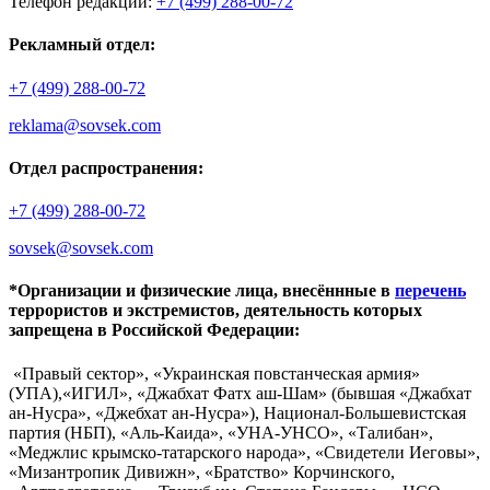
Телефон редакции:
+7 (499) 288-00-72
Рекламный отдел:
+7 (499) 288-00-72
reklama@sovsek.com
Отдел распространения:
+7 (499) 288-00-72
sovsek@sovsek.com
*Организации и физические лица, внесённные в
перечень
террористов и экстремистов, деятельность которых
запрещена в Российской Федерации:
«Правый сектор», «Украинская повстанческая армия»
(УПА),«ИГИЛ», «Джабхат Фатх аш-Шам» (бывшая «Джабхат
ан-Нусра», «Джебхат ан-Нусра»), Национал-Большевистская
партия (НБП), «Аль-Каида», «УНА-УНСО», «Талибан»,
«Меджлис крымско-татарского народа», «Свидетели Иеговы»,
«Мизантропик Дивижн», «Братство» Корчинского,