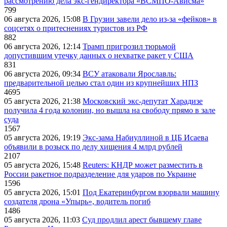
рассмотрению дела экс-гендиректора «ВСМПО-Ависма»
799
06 августа 2026, 15:08
В Грузии завели дело из-за «фейков» в
соцсетях о притеснениях туристов из РФ
882
06 августа 2026, 12:14
Трамп пригрозил тюрьмой
допустившим утечку данных о нехватке ракет у США
831
06 августа 2026, 09:34
ВСУ атаковали Ярославль:
предварительной целью стал один из крупнейших НПЗ
4695
05 августа 2026, 21:38
Московский экс-депутат Харадизе
получила 4 года колонии, но вышла на свободу прямо в зале
суда
1567
05 августа 2026, 19:19
Экс-зама Набиуллиной в ЦБ Исаева
объявили в розыск по делу хищения 4 млрд рублей
2107
05 августа 2026, 15:48
Reuters: КНДР может разместить в
России ракетное подразделение для ударов по Украине
1596
05 августа 2026, 15:01
Под Екатеринбургом взорвали машину
создателя дрона «Упырь», водитель погиб
1486
05 августа 2026, 11:03
Суд продлил арест бывшему главе