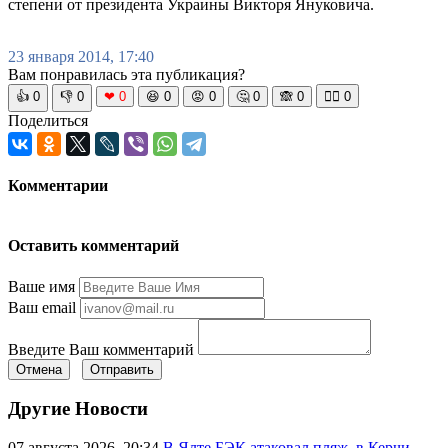
степени от президента Украины Викторя Януковича.
23 января 2014, 17:40
Вам понравилась эта публикация?
👍
0
👎
0
❤
0
😆
0
😡
0
🤔
0
🙈
0
🧘‍♀️
0
Поделиться
Комментарии
Оставить комментарий
Ваше имя
Ваш email
Введите Ваш комментарий
Отмена
Отправить
Другие Новости
07 августа 2026, 20:34
В Ялте БЭК атаковал пляж, в Керчи