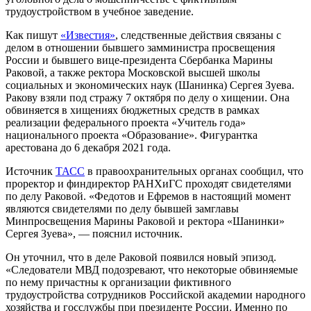
трудоустройством в учебное заведение.
Как пишут
«Известия»
, следственные действия связаны с
делом в отношении бывшего замминистра просвещения
России и бывшего вице-президента Сбербанка Марины
Раковой, а также ректора Московской высшей школы
социальных и экономических наук (Шанинка) Сергея Зуева.
Ракову взяли под стражу 7 октября по делу о хищении. Она
обвиняется в хищениях бюджетных средств в рамках
реализации федерального проекта «Учитель года»
национального проекта «Образование». Фигурантка
арестована до 6 декабря 2021 года.
Источник
ТАСС
в правоохранительных органах сообщил, что
проректор и финдиректор РАНХиГС проходят свидетелями
по делу Раковой. «Федотов и Ефремов в настоящий момент
являются свидетелями по делу бывшей замглавы
Минпросвещения Марины Раковой и ректора «Шанинки»
Сергея Зуева», — пояснил источник.
Он уточнил, что в деле Раковой появился новый эпизод.
«Следователи МВД подозревают, что некоторые обвиняемые
по нему причастны к организации фиктивного
трудоустройства сотрудников Российской академии народного
хозяйства и госслужбы при президенте России. Именно по