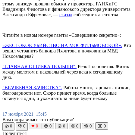
этому эпизоду прошли обыски у проректора РАНХиГС
Владимира Федотова и финансового директора университета
Александра Ефремова», —
сказал
собеседник агентства.
__________
Читайте в новом номере газеты «Совершенно секретно»:
«ЖЕСТОКОЕ УБИЙСТВО НА МОСФИЛЬМОВСКОЙ».
Кто
решил устранить банкира Яхонтова и полковника МВД
Новосельцева?
"ГЛАВНАЯ ОШИБКА ПОЛЬШИ".
Речь Посполитая. Жизнь
между молотом и наковальней через века к сегодняшнему
дню.
"ВРАЧЕБНАЯ ЗАЧИСТКА".
Работы много, зарплаты низкие,
благодарности нет. Скоро придет время, когда больные
останутся одни, и ухаживать за ними будет некому
17 ноября 2021, 15:45
Вам понравилась эта публикация?
👍
0
👎
0
❤
0
😆
0
😡
0
🤔
0
🙈
0
🧘‍♀️
0
Поделиться