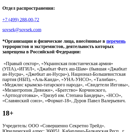
Отдел распространения:
+7 (499) 288-00-72
sovsek@sovsek.com
*Организации и физические лица, внесённные в
перечень
террористов и экстремистов, деятельность которых
запрещена в Российской Федерации:
«Правый сектор», «Украинская повстанческая армия»
(УПА),«ИГИЛ», «Джабхат Фатх аш-Шам» (бывшая «Джабхат
ан-Нусра», «Джебхат ан-Нусра»), Национал-Большевистская
партия (НБП), «Аль-Каида», «УНА-УНСО», «Талибан»,
«Меджлис крымско-татарского народа», «Свидетели Иеговы»,
«Мизантропик Дивижн», «Братство» Корчинского,
«Артподготовка», «Тризуб им. Степана Бандеры», «НСО»,
«Славянский союз», «Формат-18», Дуров Павел Валерьевич.
18+
Учредитель: ООО «Совершенно Секретно Трейд».
Юридический адрес: 360051, Кабардино-Балкарская Респ., г.