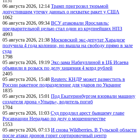
1151
06 августа 2026, 12:14
Трамп пригрозил тюрьмой
допустившим утечку данных о нехватке ракет у США
1062
06 августа 2026, 09:34
ВСУ атаковали Ярославль:
предварительной целью стал один из крупнейших НПЗ
4993
05 августа 2026, 21:38
Московский экс-депутат Харадизе
получила 4 года колонии, но вышла на свободу прямо в зале
суда
1798
05 августа 2026, 19:19
Экс-зама Набиуллиной в ЦБ Исаева
объявили в розыск по делу хищения 4 млрд рублей
2405
05 августа 2026, 15:48
Reuters: КНДР может разместить в
России ракетное подразделение для ударов по Украине
1835
05 августа 2026, 15:01
Под Екатеринбургом взорвали машину
создателя дрона «Упырь», водитель погиб
1704
05 августа 2026, 11:03
Суд продлил арест бывшему главе
Росавиации Нерадько по делу о мошенничестве
1553
05 августа 2026, 07:13
И снова Wildberries. В Тульской области
после атаки дронов горит сортировочный центр