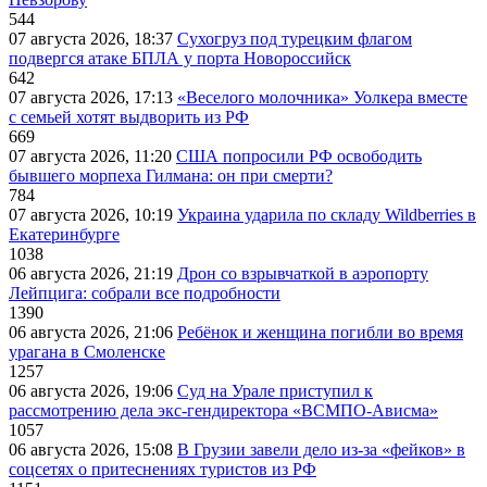
544
07 августа 2026, 18:37
Сухогруз под турецким флагом
подвергся атаке БПЛА у порта Новороссийск
642
07 августа 2026, 17:13
«Веселого молочника» Уолкера вместе
с семьей хотят выдворить из РФ
669
07 августа 2026, 11:20
США попросили РФ освободить
бывшего морпеха Гилмана: он при смерти?
784
07 августа 2026, 10:19
Украина ударила по складу Wildberries в
Екатеринбурге
1038
06 августа 2026, 21:19
Дрон со взрывчаткой в аэропорту
Лейпцига: собрали все подробности
1390
06 августа 2026, 21:06
Ребёнок и женщина погибли во время
урагана в Смоленске
1257
06 августа 2026, 19:06
Суд на Урале приступил к
рассмотрению дела экс-гендиректора «ВСМПО-Ависма»
1057
06 августа 2026, 15:08
В Грузии завели дело из-за «фейков» в
соцсетях о притеснениях туристов из РФ