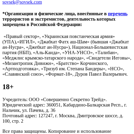
sovsek@sovsek.com
*Организации и физические лица, внесённные в
перечень
террористов и экстремистов, деятельность которых
запрещена в Российской Федерации:
«Правый сектор», «Украинская повстанческая армия»
(УПА),«ИГИЛ», «Джабхат Фатх аш-Шам» (бывшая «Джабхат
ан-Нусра», «Джебхат ан-Нусра»), Национал-Большевистская
партия (НБП), «Аль-Каида», «УНА-УНСО», «Талибан»,
«Меджлис крымско-татарского народа», «Свидетели Иеговы»,
«Мизантропик Дивижн», «Братство» Корчинского,
«Артподготовка», «Тризуб им. Степана Бандеры», «НСО»,
«Славянский союз», «Формат-18», Дуров Павел Валерьевич.
18+
Учредитель: ООО «Совершенно Секретно Трейд».
Юридический адрес: 360051, Кабардино-Балкарская Респ., г.
Нальчик, ул. Пачева, д. 36
Почтовый адрес: 127247, г. Москва, Дмитровское шоссе, д.
100, стр. 2
Все права защищены. Копирование и использование