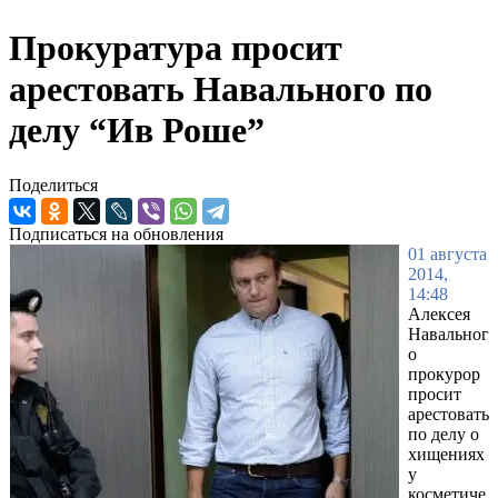
Прокуратура просит
арестовать Навального по
делу “Ив Роше”
Поделиться
Подписаться на обновления
01 августа
2014,
14:48
Алексея
Навальног
о
прокурор
просит
арестовать
по делу о
хищениях
у
косметиче