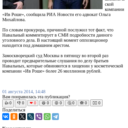
ской
компании
«Ив Роше», сообщила РИА Новости его адвокат Ольга
Михайлова.
По словам прокурора, причиной послужил тот факт, что
Навальный комментирует в СМИ подробности данного
уголовного дела. В настоящий момент оппозиционер
находится под домашним арестом.
Замоскворецкий суд Москвы в пятницу во второй раз
проводит предварительные слушания по делу братьев
Навальных, которые обвиняются в хищении у косметической
компании «Ив Роше» более 26 миллионов рублей.
01 августа 2014, 14:48
Вам понравилась эта публикация?
👍
0
👎
0
❤
0
😆
0
😡
0
🤔
0
🙈
0
🧘‍♀️
0
Поделиться