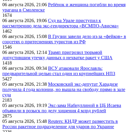
06 августа 2026, 21:06
Ребёнок и женщина погибли во время
урагана в Смоленске
1674
06 августа 2026, 19:06
Суд на Урале приступил к
рассмотрению дела экс-гендиректора «ВСМПО-Ависма»
1462
06 августа 2026, 15:08
В Грузии завели дело из-за «фейков» в
соцсетях о притеснениях туристов из РФ
1546
06 августа 2026, 12:14
Трамп пригрозил тюрьмой
допустившим утечку данных о нехватке ракет у США
1418
06 августа 2026, 09:34
ВСУ атаковали Ярославль:
предварительной целью стал один из крупнейших НПЗ
5427
05 августа 2026, 21:38
Московский экс-депутат Харадизе
получила 4 года колонии, но вышла на свободу прямо в зале
суда
2183
05 августа 2026, 19:19
Экс-зама Набиуллиной в ЦБ Исаева
объявили в розыск по делу хищения 4 млрд рублей
2875
05 августа 2026, 15:48
Reuters: КНДР может разместить в
России ракетное подразделение для ударов по Украине
2236