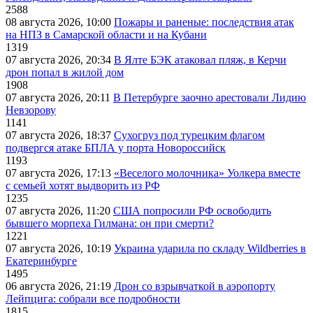
2588
08 августа 2026, 10:00
Пожары и раненые: последствия атак
на НПЗ в Самарской области и на Кубани
1319
07 августа 2026, 20:34
В Ялте БЭК атаковал пляж, в Керчи
дрон попал в жилой дом
1908
07 августа 2026, 20:11
В Петербурге заочно арестовали Лидию
Невзорову
1141
07 августа 2026, 18:37
Сухогруз под турецким флагом
подвергся атаке БПЛА у порта Новороссийск
1193
07 августа 2026, 17:13
«Веселого молочника» Уолкера вместе
с семьей хотят выдворить из РФ
1235
07 августа 2026, 11:20
США попросили РФ освободить
бывшего морпеха Гилмана: он при смерти?
1221
07 августа 2026, 10:19
Украина ударила по складу Wildberries в
Екатеринбурге
1495
06 августа 2026, 21:19
Дрон со взрывчаткой в аэропорту
Лейпцига: собрали все подробности
1815