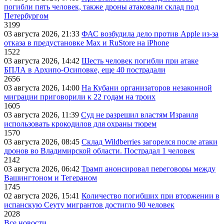
погибли пять человек, также дроны атаковали склад под
Петербургом
3199
03 августа 2026, 21:33
ФАС возбудила дело против Apple из-за
отказа в предустановке Max и RuStore на iPhone
1522
03 августа 2026, 14:42
Шесть человек погибли при атаке
БПЛА в Архипо-Осиповке, еще 40 пострадали
2656
03 августа 2026, 14:00
На Кубани организаторов незаконной
миграции приговорили к 22 годам на троих
1605
03 августа 2026, 11:39
Суд не разрешил властям Израиля
использовать крокодилов для охраны тюрем
1570
03 августа 2026, 08:45
Склад Wildberries загорелся после атаки
дронов во Владимирской области. Пострадал 1 человек
2142
03 августа 2026, 06:42
Трамп анонсировал переговоры между
Вашингтоном и Тегераном
1745
02 августа 2026, 15:41
Количество погибших при вторжении в
испанскую Сеуту мигрантов достигло 90 человек
2028
Все новости