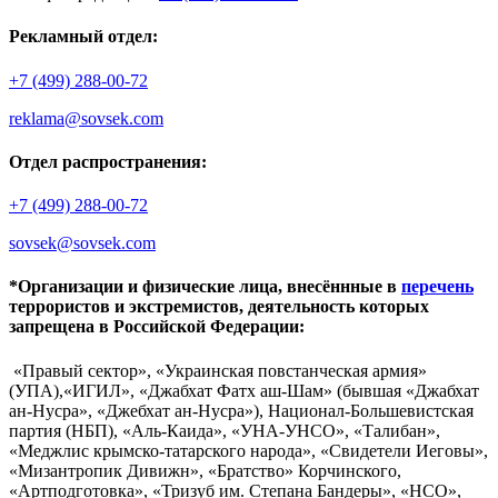
Рекламный отдел:
+7 (499) 288-00-72
reklama@sovsek.com
Отдел распространения:
+7 (499) 288-00-72
sovsek@sovsek.com
*Организации и физические лица, внесённные в
перечень
террористов и экстремистов, деятельность которых
запрещена в Российской Федерации:
«Правый сектор», «Украинская повстанческая армия»
(УПА),«ИГИЛ», «Джабхат Фатх аш-Шам» (бывшая «Джабхат
ан-Нусра», «Джебхат ан-Нусра»), Национал-Большевистская
партия (НБП), «Аль-Каида», «УНА-УНСО», «Талибан»,
«Меджлис крымско-татарского народа», «Свидетели Иеговы»,
«Мизантропик Дивижн», «Братство» Корчинского,
«Артподготовка», «Тризуб им. Степана Бандеры», «НСО»,