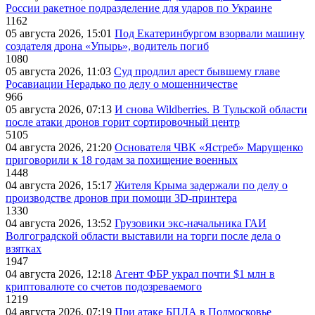
России ракетное подразделение для ударов по Украине
1162
05 августа 2026, 15:01
Под Екатеринбургом взорвали машину
создателя дрона «Упырь», водитель погиб
1080
05 августа 2026, 11:03
Суд продлил арест бывшему главе
Росавиации Нерадько по делу о мошенничестве
966
05 августа 2026, 07:13
И снова Wildberries. В Тульской области
после атаки дронов горит сортировочный центр
5105
04 августа 2026, 21:20
Основателя ЧВК «Ястреб» Марущенко
приговорили к 18 годам за похищение военных
1448
04 августа 2026, 15:17
Жителя Крыма задержали по делу о
производстве дронов при помощи 3D‑принтера
1330
04 августа 2026, 13:52
Грузовики экс-начальника ГАИ
Волгоградской области выставили на торги после дела о
взятках
1947
04 августа 2026, 12:18
Агент ФБР украл почти $1 млн в
криптовалюте со счетов подозреваемого
1219
04 августа 2026, 07:19
При атаке БПЛА в Подмосковье