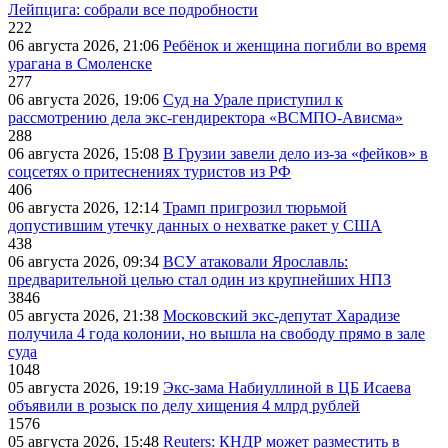
Лейпцига: собрали все подробности
222
06 августа 2026, 21:06
Ребёнок и женщина погибли во время
урагана в Смоленске
277
06 августа 2026, 19:06
Суд на Урале приступил к
рассмотрению дела экс-гендиректора «ВСМПО-Ависма»
288
06 августа 2026, 15:08
В Грузии завели дело из-за «фейков» в
соцсетях о притеснениях туристов из РФ
406
06 августа 2026, 12:14
Трамп пригрозил тюрьмой
допустившим утечку данных о нехватке ракет у США
438
06 августа 2026, 09:34
ВСУ атаковали Ярославль:
предварительной целью стал один из крупнейших НПЗ
3846
05 августа 2026, 21:38
Московский экс-депутат Харадизе
получила 4 года колонии, но вышла на свободу прямо в зале
суда
1048
05 августа 2026, 19:19
Экс-зама Набиуллиной в ЦБ Исаева
объявили в розыск по делу хищения 4 млрд рублей
1576
05 августа 2026, 15:48
Reuters: КНДР может разместить в