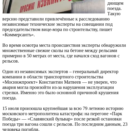
днищем
поезда.
Такую
версию представили привлечённые к расследованию
независимые технические эксперты на совещании под
председательством вице-мэра по строительству, пишет
«Коммерсантъ».
Во время осмотра места происшествия эксперты обнаружили
множественные свежие сколы на бетоне между рельсами
примерно в 50 метрах от места, где начался сход вагонов с
рельсов.
Один из независимых экспертов – генеральный директор
компании в области транспортного строительства
«Мосинжпроект» Константин Матвеев — не уверен, что
авария могла произойти из-за нарушения эксплуатации
стрелки. Именно это было основной причиной крушения
поезда.
15 июля произошла крупнейшая за всю 79 летнюю историю
московского метрополитена катастрофа: на перегоне «Парк
Победы» — «Славянский бульвар» после резкой остановки
поезда три вагона сошли с рельсов. По последним данным, 23
человека погибли.