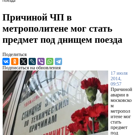
поезда
Причиной ЧП в
метрополитене мог стать
предмет под днищем поезда
Поделиться
Подписаться на обновления
17 июля
2014,
09:57
Причиной
аварии в
московско
м
метропол
итене мог
стать
предмет
под