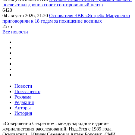
после атаки дронов горит сортировочный центр
6420
04 августа 2026, 21:20
Основателя ЧВК «Ястреб» Марущенко
приговорили к 18 годам за похищение военных
2575
Все новости
Новости
Пресс-центр
Реклама
Редакция
Авторы
История
«Совершенно Секретно» - международное издание
журналистских расследований. Издаётся с 1989 года.
Основатели - Юлиан Семёнов и Артём Боровик. CМИ -