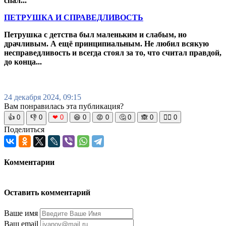
спал...
ПЕТРУШКА И СПРАВЕДЛИВОСТЬ
Петрушка с детства был маленьким и слабым, но
драчливым. А ещё принципиальным. Не любил всякую
несправедливость и всегда стоял за то, что считал правдой,
до конца...
24 декабря 2024, 09:15
Вам понравилась эта публикация?
👍
0
👎
0
❤
0
😆
0
😡
0
🤔
0
🙈
0
🧘‍♀️
0
Поделиться
Комментарии
Оставить комментарий
Ваше имя
Ваш email