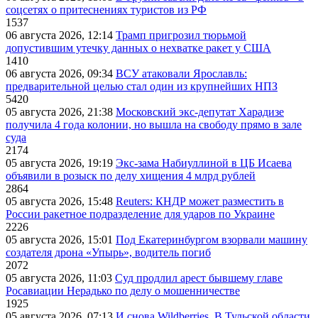
соцсетях о притеснениях туристов из РФ
1537
06 августа 2026, 12:14
Трамп пригрозил тюрьмой
допустившим утечку данных о нехватке ракет у США
1410
06 августа 2026, 09:34
ВСУ атаковали Ярославль:
предварительной целью стал один из крупнейших НПЗ
5420
05 августа 2026, 21:38
Московский экс-депутат Харадизе
получила 4 года колонии, но вышла на свободу прямо в зале
суда
2174
05 августа 2026, 19:19
Экс-зама Набиуллиной в ЦБ Исаева
объявили в розыск по делу хищения 4 млрд рублей
2864
05 августа 2026, 15:48
Reuters: КНДР может разместить в
России ракетное подразделение для ударов по Украине
2226
05 августа 2026, 15:01
Под Екатеринбургом взорвали машину
создателя дрона «Упырь», водитель погиб
2072
05 августа 2026, 11:03
Суд продлил арест бывшему главе
Росавиации Нерадько по делу о мошенничестве
1925
05 августа 2026, 07:13
И снова Wildberries. В Тульской области