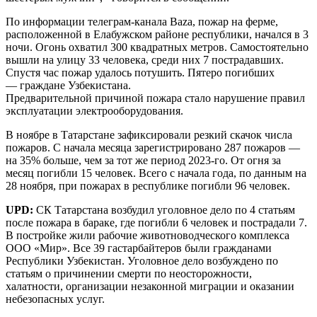
По информации телеграм-канала Baza, пожар на ферме,
расположенной в Елабужском районе республики, начался в 3
ночи. Огонь охватил 300 квадратных метров. Самостоятельно
вышли на улицу 33 человека, среди них 7 пострадавших.
Спустя час пожар удалось потушить. Пятеро погибших
— граждане Узбекистана.
Предварительной причиной пожара стало нарушение правил
эксплуатации электрооборудования.
В ноябре в Татарстане зафиксировали резкий скачок числа
пожаров. С начала месяца зарегистрировано 287 пожаров —
на 35% больше, чем за тот же период 2023-го. От огня за
месяц погибли 15 человек. Всего с начала года, по данным на
28 ноября, при пожарах в республике погибли 96 человек.
UPD:
СК Татарстана возбудил уголовное дело по 4 статьям
после пожара в бараке, где погибли 6 человек и пострадали 7.
В постройке жили рабочие животноводческого комплекса
ООО «Мир». Все 39 гастарбайтеров были гражданами
Республики Узбекистан. Уголовное дело возбуждено по
статьям о причинении смерти по неосторожности,
халатности, организации незаконной миграции и оказании
небезопасных услуг.