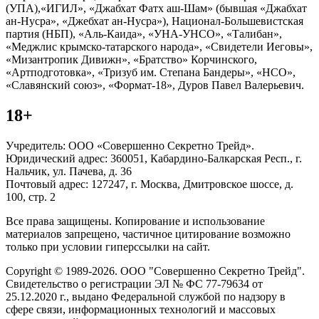
(УПА),«ИГИЛ», «Джабхат Фатх аш-Шам» (бывшая «Джабхат
ан-Нусра», «Джебхат ан-Нусра»), Национал-Большевистская
партия (НБП), «Аль-Каида», «УНА-УНСО», «Талибан»,
«Меджлис крымско-татарского народа», «Свидетели Иеговы»,
«Мизантропик Дивижн», «Братство» Корчинского,
«Артподготовка», «Тризуб им. Степана Бандеры», «НСО»,
«Славянский союз», «Формат-18», Дуров Павел Валерьевич.
18+
Учредитель: ООО «Совершенно Секретно Трейд».
Юридический адрес: 360051, Кабардино-Балкарская Респ., г.
Нальчик, ул. Пачева, д. 36
Почтовый адрес: 127247, г. Москва, Дмитровское шоссе, д.
100, стр. 2
Все права защищены. Копирование и использование
материалов запрещено, частичное цитирование возможно
только при условии гиперссылки на сайт.
Copyright © 1989-2026. ООО "Совершенно Секретно Трейд".
Свидетельство о регистрации ЭЛ № ФС 77-79634 от
25.12.2020 г., выдано Федеральной службой по надзору в
сфере связи, информационных технологий и массовых