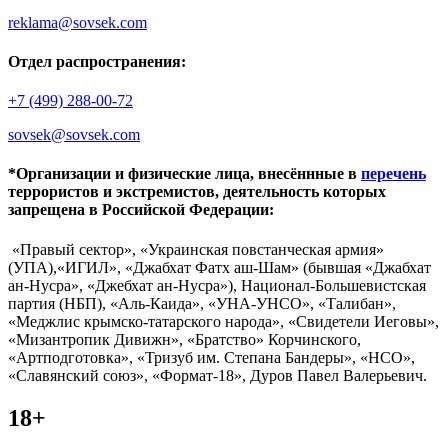
reklama@sovsek.com
Отдел распространения:
+7 (499) 288-00-72
sovsek@sovsek.com
*Организации и физические лица, внесённные в
перечень
террористов и экстремистов, деятельность которых
запрещена в Российской Федерации:
«Правый сектор», «Украинская повстанческая армия»
(УПА),«ИГИЛ», «Джабхат Фатх аш-Шам» (бывшая «Джабхат
ан-Нусра», «Джебхат ан-Нусра»), Национал-Большевистская
партия (НБП), «Аль-Каида», «УНА-УНСО», «Талибан»,
«Меджлис крымско-татарского народа», «Свидетели Иеговы»,
«Мизантропик Дивижн», «Братство» Корчинского,
«Артподготовка», «Тризуб им. Степана Бандеры», «НСО»,
«Славянский союз», «Формат-18», Дуров Павел Валерьевич.
18+