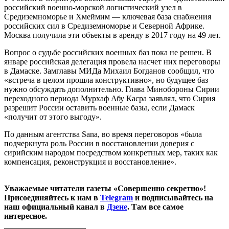
российский военно-морской логистический узел в
Средиземноморье и Хмеймим — ключевая база снабжения
российских сил в Средиземноморье и Северной Африке.
Москва получила эти объекты в аренду в 2017 году на 49 лет.
Вопрос о судьбе российских военных баз пока не решен. В
январе российская делегация провела насчет них переговоры
в Дамаске. Замглавы МИДа Михаил Богданов сообщил, что
«встреча в целом прошла конструктивно», но будущее баз
нужно обсуждать дополнительно. Глава Минобороны Сирии
переходного периода Мурхаф Абу Касра заявлял, что Сирия
разрешит России оставить военные базы, если Дамаск
«получит от этого выгоду».
По данным агентства Sana, во время переговоров «была
подчеркнута роль России в восстановлении доверия с
сирийским народом посредством конкретных мер, таких как
компенсация, реконструкция и восстановление».
Уважаемые читатели газеты «Совершенно секретно»!
Присоединяйтесь к нам в
Telegram
и подписывайтесь на
наш официальный канал в
Дзене
. Там все самое
интересное.
____________________