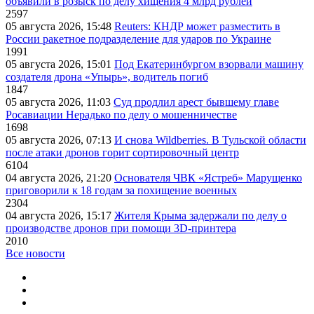
объявили в розыск по делу хищения 4 млрд рублей
2597
05 августа 2026, 15:48
Reuters: КНДР может разместить в
России ракетное подразделение для ударов по Украине
1991
05 августа 2026, 15:01
Под Екатеринбургом взорвали машину
создателя дрона «Упырь», водитель погиб
1847
05 августа 2026, 11:03
Суд продлил арест бывшему главе
Росавиации Нерадько по делу о мошенничестве
1698
05 августа 2026, 07:13
И снова Wildberries. В Тульской области
после атаки дронов горит сортировочный центр
6104
04 августа 2026, 21:20
Основателя ЧВК «Ястреб» Марущенко
приговорили к 18 годам за похищение военных
2304
04 августа 2026, 15:17
Жителя Крыма задержали по делу о
производстве дронов при помощи 3D‑принтера
2010
Все новости