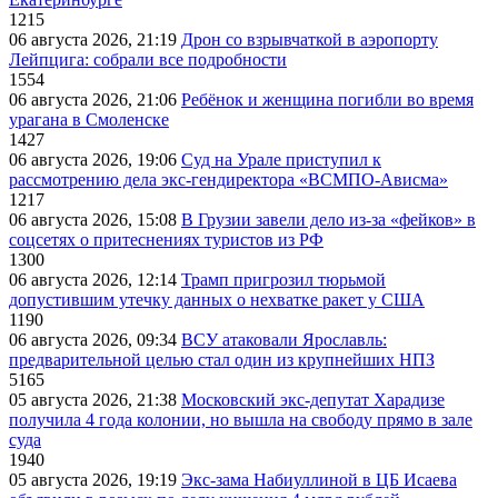
1215
06 августа 2026, 21:19
Дрон со взрывчаткой в аэропорту
Лейпцига: собрали все подробности
1554
06 августа 2026, 21:06
Ребёнок и женщина погибли во время
урагана в Смоленске
1427
06 августа 2026, 19:06
Суд на Урале приступил к
рассмотрению дела экс-гендиректора «ВСМПО-Ависма»
1217
06 августа 2026, 15:08
В Грузии завели дело из-за «фейков» в
соцсетях о притеснениях туристов из РФ
1300
06 августа 2026, 12:14
Трамп пригрозил тюрьмой
допустившим утечку данных о нехватке ракет у США
1190
06 августа 2026, 09:34
ВСУ атаковали Ярославль:
предварительной целью стал один из крупнейших НПЗ
5165
05 августа 2026, 21:38
Московский экс-депутат Харадизе
получила 4 года колонии, но вышла на свободу прямо в зале
суда
1940
05 августа 2026, 19:19
Экс-зама Набиуллиной в ЦБ Исаева