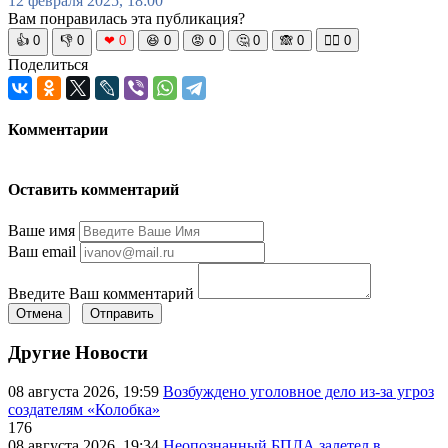
12 февраля 2025, 18:00
Вам понравилась эта публикация?
👍
0
👎
0
❤
0
😆
0
😡
0
🤔
0
🙈
0
🧘‍♀️
0
Поделиться
Комментарии
Оставить комментарий
Ваше имя
Ваш email
Введите Ваш комментарий
Отмена
Отправить
Другие Новости
08 августа 2026, 19:59
Возбуждено уголовное дело из-за угроз
создателям «Колобка»
176
08 августа 2026, 19:34
Неопознанный БПЛА залетел в