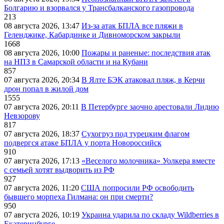
Болгарию и взорвался у Трансбалканского газопровода
213
08 августа 2026, 13:47
Из-за атак БПЛА все пляжи в
Геленджике, Кабардинке и Дивноморском закрыли
1668
08 августа 2026, 10:00
Пожары и раненые: последствия атак
на НПЗ в Самарской области и на Кубани
857
07 августа 2026, 20:34
В Ялте БЭК атаковал пляж, в Керчи
дрон попал в жилой дом
1555
07 августа 2026, 20:11
В Петербурге заочно арестовали Лидию
Невзорову
817
07 августа 2026, 18:37
Сухогруз под турецким флагом
подвергся атаке БПЛА у порта Новороссийск
910
07 августа 2026, 17:13
«Веселого молочника» Уолкера вместе
с семьей хотят выдворить из РФ
927
07 августа 2026, 11:20
США попросили РФ освободить
бывшего морпеха Гилмана: он при смерти?
950
07 августа 2026, 10:19
Украина ударила по складу Wildberries в
Екатеринбурге