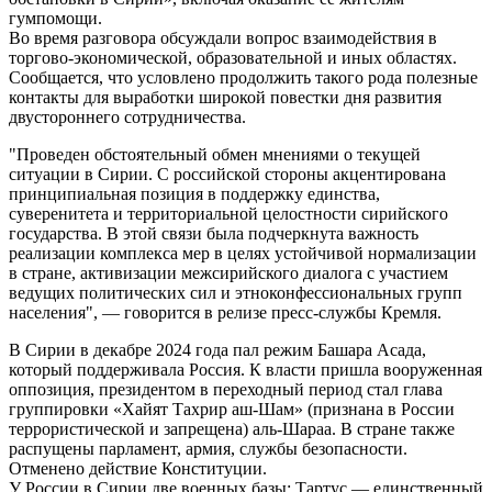
гумпомощи.
Во время разговора обсуждали вопрос взаимодействия в
торгово-экономической, образовательной и иных областях.
Сообщается, что условлено продолжить такого рода полезные
контакты для выработки широкой повестки дня развития
двустороннего сотрудничества.
"Проведен обстоятельный обмен мнениями о текущей
ситуации в Сирии. С российской стороны акцентирована
принципиальная позиция в поддержку единства,
суверенитета и территориальной целостности сирийского
государства. В этой связи была подчеркнута важность
реализации комплекса мер в целях устойчивой нормализации
в стране, активизации межсирийского диалога с участием
ведущих политических сил и этноконфессиональных групп
населения", — говорится в релизе пресс-службы Кремля.
В Сирии в декабре 2024 года пал режим Башара Асада,
который поддерживала Россия. К власти пришла вооруженная
оппозиция, президентом в переходный период стал глава
группировки «Хайят Тахрир аш-Шам» (признана в России
террористической и запрещена) аль-Шараа. В стране также
распущены парламент, армия, службы безопасности.
Отменено действие Конституции.
У России в Сирии две военных базы: Тартус — единственный