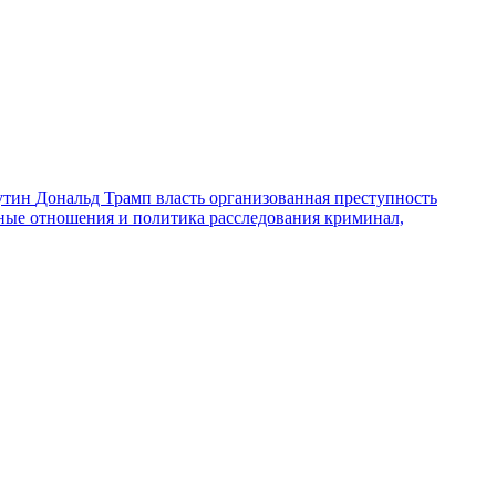
утин
Дональд Трамп
власть
организованная преступность
ные отношения и политика
расследования
криминал,