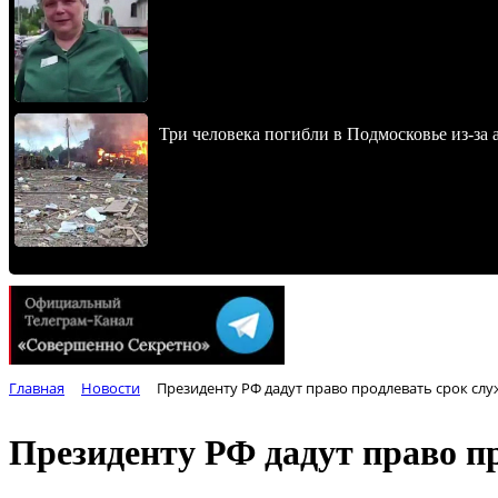
Три человека погибли в Подмосковье из-за 
Главная
Новости
Президенту РФ дадут право продлевать срок сл
Президенту РФ дадут право п