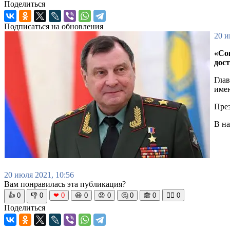
Поделиться
Подписаться на обновления
20 и
«Со
дост
Гла
имею
През
В на
20 июля 2021, 10:56
Вам понравилась эта публикация?
👍
0
👎
0
❤
0
😆
0
😡
0
🤔
0
🙈
0
🧘‍♀️
0
Поделиться