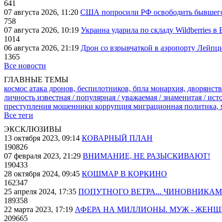
641
07 августа 2026, 11:20
США попросили РФ освободить бывшего 
758
07 августа 2026, 10:19
Украина ударила по складу Wildberries в
1014
06 августа 2026, 21:19
Дрон со взрывчаткой в аэропорту Лейпци
1365
Все новости
ГЛАВНЫЕ ТЕМЫ
космос
атака дронов, беспилотников, бпла
монархия, дворянств
личность известная / популярная / уважаемая / знаменитая / ис
преступления
мошенники
коррупция
миграционная политика,
Все теги
ЭКСКЛЮЗИВЫ
13 октября 2023, 09:14
КОВАРНЫЙ ПЛАН
190826
07 февраля 2023, 21:29
ВНИМАНИЕ, НЕ РАЗЫСКИВАЮТ!
190433
28 октября 2024, 09:45
КОШМАР В КОРКИНО
162347
25 апреля 2024, 17:35
ПОПУТНОГО ВЕТРА... ЧИНОВНИКАМ
189358
22 марта 2023, 17:19
АФЕРА НА МИЛЛИОНЫ. МУЖ - ЖЕН
209665