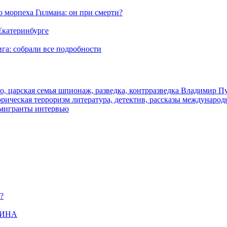
морпеха Гилмана: он при смерти?
 Екатеринбурге
га: собрали все подробности
о, царская семья
шпионаж, разведка, контрразведка
Владимир П
торическая
терроризм
литература, детектив, рассказы
международ
 мигранты
интервью
?
ЩИНА