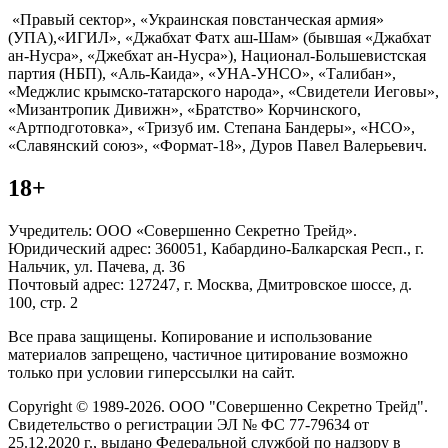
«Правый сектор», «Украинская повстанческая армия»
(УПА),«ИГИЛ», «Джабхат Фатх аш-Шам» (бывшая «Джабхат
ан-Нусра», «Джебхат ан-Нусра»), Национал-Большевистская
партия (НБП), «Аль-Каида», «УНА-УНСО», «Талибан»,
«Меджлис крымско-татарского народа», «Свидетели Иеговы»,
«Мизантропик Дивижн», «Братство» Корчинского,
«Артподготовка», «Тризуб им. Степана Бандеры», «НСО»,
«Славянский союз», «Формат-18», Дуров Павел Валерьевич.
18+
Учредитель: ООО «Совершенно Секретно Трейд».
Юридический адрес: 360051, Кабардино-Балкарская Респ., г.
Нальчик, ул. Пачева, д. 36
Почтовый адрес: 127247, г. Москва, Дмитровское шоссе, д.
100, стр. 2
Все права защищены. Копирование и использование
материалов запрещено, частичное цитирование возможно
только при условии гиперссылки на сайт.
Copyright © 1989-2026. ООО "Совершенно Секретно Трейд".
Свидетельство о регистрации ЭЛ № ФС 77-79634 от
25.12.2020 г., выдано Федеральной службой по надзору в