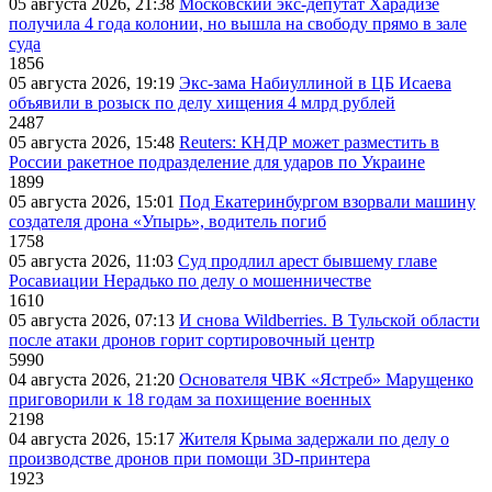
05 августа 2026, 21:38
Московский экс-депутат Харадизе
получила 4 года колонии, но вышла на свободу прямо в зале
суда
1856
05 августа 2026, 19:19
Экс-зама Набиуллиной в ЦБ Исаева
объявили в розыск по делу хищения 4 млрд рублей
2487
05 августа 2026, 15:48
Reuters: КНДР может разместить в
России ракетное подразделение для ударов по Украине
1899
05 августа 2026, 15:01
Под Екатеринбургом взорвали машину
создателя дрона «Упырь», водитель погиб
1758
05 августа 2026, 11:03
Суд продлил арест бывшему главе
Росавиации Нерадько по делу о мошенничестве
1610
05 августа 2026, 07:13
И снова Wildberries. В Тульской области
после атаки дронов горит сортировочный центр
5990
04 августа 2026, 21:20
Основателя ЧВК «Ястреб» Марущенко
приговорили к 18 годам за похищение военных
2198
04 августа 2026, 15:17
Жителя Крыма задержали по делу о
производстве дронов при помощи 3D‑принтера
1923