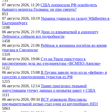
755
07 августа 2026, 11:20
США попросили РФ освободить
бывшего морпеха Гилмана: он при смерти?
853
07 августа 2026, 10:19
Украина ударила по складу Wildberries в
Екатеринбурге
1108
06 августа 2026, 21:19
Дрон со взрывчаткой в аэропорту
Лейпцига: собрали все подробности
1458
06 августа 2026, 21:06
Ребёнок и женщина погибли во время
урагана в Смоленске
1319
06 августа 2026, 19:06
Суд на Урале приступил к
рассмотрению дела экс-гендиректора «ВСМПО-Ависма»
1122
06 августа 2026, 15:08
В Грузии завели дело из-за «фейков» в
соцсетях о притеснениях туристов из РФ
1215
06 августа 2026, 12:14
Трамп пригрозил тюрьмой
допустившим утечку данных о нехватке ракет у США
1111
06 августа 2026, 09:34
ВСУ атаковали Ярославль:
предварительной целью стал один из крупнейших НПЗ
5063