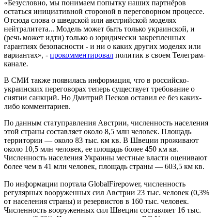
«Безусловно, мы понимаем попытку наших партнёров
остаться инициативной стороной в переговорном процессе.
Отсюда слова о шведской или австрийской моделях
нейтралитета... Модель может быть только украинской, и
(речь может идти) только о юридически закрепленных
гарантиях безопасности - и ни о каких других моделях или
вариантах», -
прокомментировал
политик в своем Телеграм-
канале.
В СМИ также появилась информация, что в российско-
украинских переговорах теперь существует требование о
снятии санкций. Но Дмитрий Песков оставил ее без каких-
либо комментариев.
По данным статуправления Австрии, численность населения
этой страны составляет около 8,5 млн человек. Площадь
территории — около 83 тыс. км кв. В Швеции проживают
около 10,5 млн человек, ее площадь более 450 км кв.
Численность населения Украины местные власти оценивают
более чем в 41 млн человек, площадь страны — 603,5 км кв.
По информации портала GlobalFirepower, численность
регулярных вооруженных сил Австрии 23 тыс. человек (0,3%
от населения страны) и резервистов в 160 тыс. человек.
Численность вооруженных сил Швеции составляет 16 тыс.