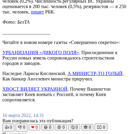
человек (0,2%). Численность регулярных ВС Украины
оценивается в 200 тыс. человек (0,5%), резервистов — в 250
тыс. человек,
пишет
РБК.
Фото: БелТА
____________________
Читайте в новом номере газеты «Совершенно секретно»:
УРБАНИЗАЦИЯ «ДИКОГО ПОЛЯ»
. Присоединение к
России новых земель сопровождалось строительством
городов и заводов.
Наследие Ларисы Кислинской.
А МИНИСТР-ТО ГОЛЫЙ
.
Как банкир Ангелевич министра приручил.
ХВОСТ ВИЛЯЕТ УКРАИНОЙ
. Почему Вашингтон
заставляет Киев воевать с Россией, и почему Киев
сопротивляется.
16 марта 2022, 14:31
Вам понравилась эта публикация?
👍
0
👎
0
❤
0
😆
0
😡
0
🤔
0
🙈
0
🧘‍♀️
0