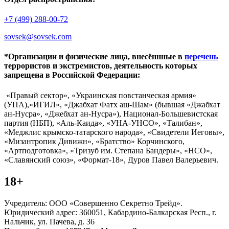
+7 (499) 288-00-72
sovsek@sovsek.com
*Организации и физические лица, внесённные в
перечень
террористов и экстремистов, деятельность которых
запрещена в Российской Федерации:
«Правый сектор», «Украинская повстанческая армия»
(УПА),«ИГИЛ», «Джабхат Фатх аш-Шам» (бывшая «Джабхат
ан-Нусра», «Джебхат ан-Нусра»), Национал-Большевистская
партия (НБП), «Аль-Каида», «УНА-УНСО», «Талибан»,
«Меджлис крымско-татарского народа», «Свидетели Иеговы»,
«Мизантропик Дивижн», «Братство» Корчинского,
«Артподготовка», «Тризуб им. Степана Бандеры», «НСО»,
«Славянский союз», «Формат-18», Дуров Павел Валерьевич.
18+
Учредитель: ООО «Совершенно Секретно Трейд».
Юридический адрес: 360051, Кабардино-Балкарская Респ., г.
Нальчик, ул. Пачева, д. 36