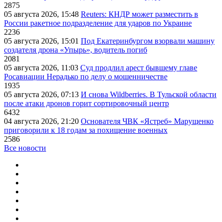
2875
05 августа 2026, 15:48
Reuters: КНДР может разместить в
России ракетное подразделение для ударов по Украине
2236
05 августа 2026, 15:01
Под Екатеринбургом взорвали машину
создателя дрона «Упырь», водитель погиб
2081
05 августа 2026, 11:03
Суд продлил арест бывшему главе
Росавиации Нерадько по делу о мошенничестве
1935
05 августа 2026, 07:13
И снова Wildberries. В Тульской области
после атаки дронов горит сортировочный центр
6432
04 августа 2026, 21:20
Основателя ЧВК «Ястреб» Марущенко
приговорили к 18 годам за похищение военных
2586
Все новости