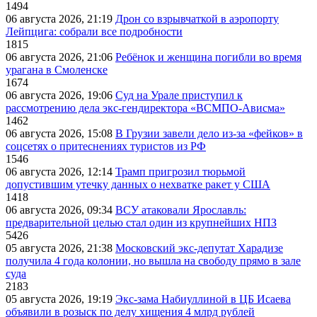
1494
06 августа 2026, 21:19
Дрон со взрывчаткой в аэропорту
Лейпцига: собрали все подробности
1815
06 августа 2026, 21:06
Ребёнок и женщина погибли во время
урагана в Смоленске
1674
06 августа 2026, 19:06
Суд на Урале приступил к
рассмотрению дела экс-гендиректора «ВСМПО-Ависма»
1462
06 августа 2026, 15:08
В Грузии завели дело из-за «фейков» в
соцсетях о притеснениях туристов из РФ
1546
06 августа 2026, 12:14
Трамп пригрозил тюрьмой
допустившим утечку данных о нехватке ракет у США
1418
06 августа 2026, 09:34
ВСУ атаковали Ярославль:
предварительной целью стал один из крупнейших НПЗ
5426
05 августа 2026, 21:38
Московский экс-депутат Харадизе
получила 4 года колонии, но вышла на свободу прямо в зале
суда
2183
05 августа 2026, 19:19
Экс-зама Набиуллиной в ЦБ Исаева
объявили в розыск по делу хищения 4 млрд рублей