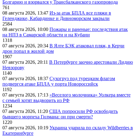
Болгарию и взорвался у Трансбалканского газопровода
761
08 августа 2026, 13:47
Из-за атак БПЛА все пляжи в
Геленджике, Кабардинке и Дивноморском закрыли
2584
08 августа 2026, 10:00
Пожары и раненые: последствия атак
на НПЗ в Самарской области и на Кубани
1318
07 августа 2026, 20:34
В Ялте БЭК атаковал пляж, в Керчи
дрон попал в жилой дом
1907
07 августа 2026, 20:11
В Петербурге заочно арестовали Лидию
Невзорову
1140
07 августа 2026, 18:37
Сухогруз под турецким флагом
подвергся атаке БПЛА у порта Новороссийск
1192
07 августа 2026, 17:13
«Веселого молочника» Уолкера вместе
с семьей хотят выдворить из РФ
1234
07 августа 2026, 11:20
США попросили РФ освободить
бывшего морпеха Гилмана: он при смерти?
1220
07 августа 2026, 10:19
Украина ударила по складу Wildberries в
Екатеринбурге