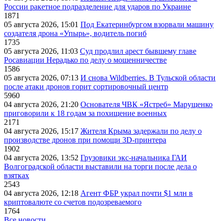
России ракетное подразделение для ударов по Украине
1871
05 августа 2026, 15:01
Под Екатеринбургом взорвали машину
создателя дрона «Упырь», водитель погиб
1735
05 августа 2026, 11:03
Суд продлил арест бывшему главе
Росавиации Нерадько по делу о мошенничестве
1586
05 августа 2026, 07:13
И снова Wildberries. В Тульской области
после атаки дронов горит сортировочный центр
5960
04 августа 2026, 21:20
Основателя ЧВК «Ястреб» Марущенко
приговорили к 18 годам за похищение военных
2171
04 августа 2026, 15:17
Жителя Крыма задержали по делу о
производстве дронов при помощи 3D‑принтера
1902
04 августа 2026, 13:52
Грузовики экс-начальника ГАИ
Волгоградской области выставили на торги после дела о
взятках
2543
04 августа 2026, 12:18
Агент ФБР украл почти $1 млн в
криптовалюте со счетов подозреваемого
1764
Все новости