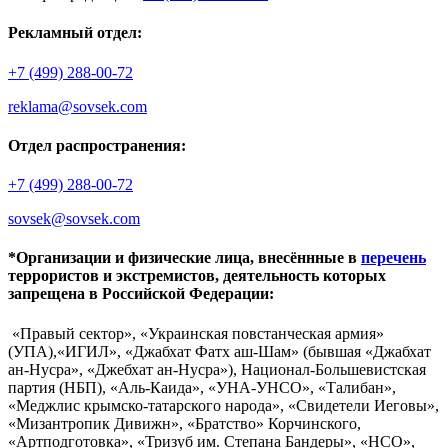
Рекламный отдел:
+7 (499) 288-00-72
reklama@sovsek.com
Отдел распространения:
+7 (499) 288-00-72
sovsek@sovsek.com
*Организации и физические лица, внесённные в
перечень
террористов и экстремистов, деятельность которых
запрещена в Российской Федерации:
«Правый сектор», «Украинская повстанческая армия»
(УПА),«ИГИЛ», «Джабхат Фатх аш-Шам» (бывшая «Джабхат
ан-Нусра», «Джебхат ан-Нусра»), Национал-Большевистская
партия (НБП), «Аль-Каида», «УНА-УНСО», «Талибан»,
«Меджлис крымско-татарского народа», «Свидетели Иеговы»,
«Мизантропик Дивижн», «Братство» Корчинского,
«Артподготовка», «Тризуб им. Степана Бандеры», «НСО»,