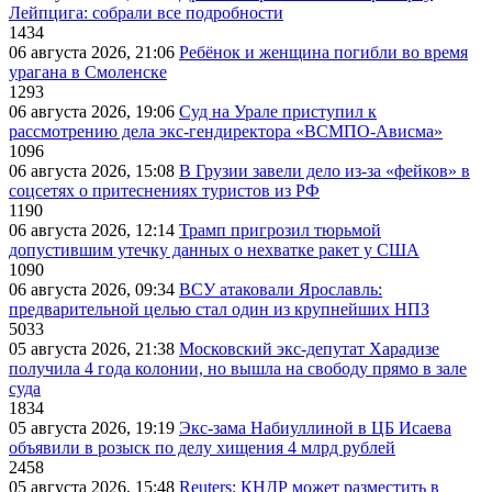
Лейпцига: собрали все подробности
1434
06 августа 2026, 21:06
Ребёнок и женщина погибли во время
урагана в Смоленске
1293
06 августа 2026, 19:06
Суд на Урале приступил к
рассмотрению дела экс-гендиректора «ВСМПО-Ависма»
1096
06 августа 2026, 15:08
В Грузии завели дело из-за «фейков» в
соцсетях о притеснениях туристов из РФ
1190
06 августа 2026, 12:14
Трамп пригрозил тюрьмой
допустившим утечку данных о нехватке ракет у США
1090
06 августа 2026, 09:34
ВСУ атаковали Ярославль:
предварительной целью стал один из крупнейших НПЗ
5033
05 августа 2026, 21:38
Московский экс-депутат Харадизе
получила 4 года колонии, но вышла на свободу прямо в зале
суда
1834
05 августа 2026, 19:19
Экс-зама Набиуллиной в ЦБ Исаева
объявили в розыск по делу хищения 4 млрд рублей
2458
05 августа 2026, 15:48
Reuters: КНДР может разместить в