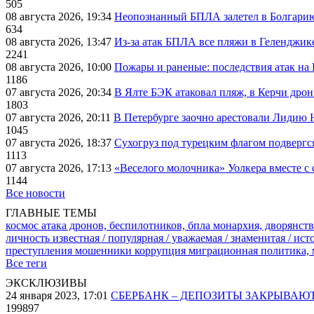
505
08 августа 2026, 19:34
Неопознанный БПЛА залетел в Болгарию 
634
08 августа 2026, 13:47
Из-за атак БПЛА все пляжи в Геленджик
2241
08 августа 2026, 10:00
Пожары и раненые: последствия атак на
1186
07 августа 2026, 20:34
В Ялте БЭК атаковал пляж, в Керчи дрон
1803
07 августа 2026, 20:11
В Петербурге заочно арестовали Лидию 
1045
07 августа 2026, 18:37
Сухогруз под турецким флагом подвергс
1113
07 августа 2026, 17:13
«Веселого молочника» Уолкера вместе с 
1144
Все новости
ГЛАВНЫЕ ТЕМЫ
космос
атака дронов, беспилотников, бпла
монархия, дворянств
личность известная / популярная / уважаемая / знаменитая / ис
преступления
мошенники
коррупция
миграционная политика,
Все теги
ЭКСКЛЮЗИВЫ
24 января 2023, 17:01
СБЕРБАНК – ДЕПОЗИТЫ ЗАКРЫВАЮ
199897