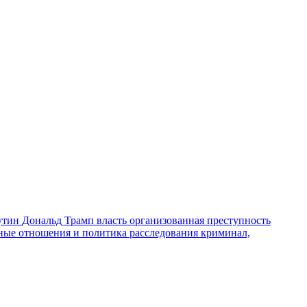
утин
Дональд Трамп
власть
организованная преступность
ные отношения и политика
расследования
криминал,