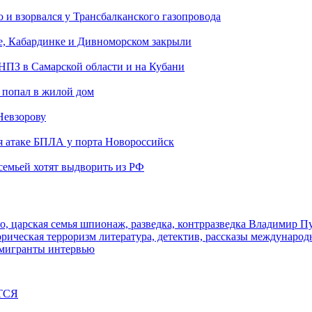
и взорвался у Трансбалканского газопровода
е, Кабардинке и Дивноморском закрыли
 НПЗ в Самарской области и на Кубани
 попал в жилой дом
Невзорову
я атаке БПЛА у порта Новороссийск
семьей хотят выдворить из РФ
о, царская семья
шпионаж, разведка, контрразведка
Владимир П
торическая
терроризм
литература, детектив, рассказы
международ
 мигранты
интервью
ТСЯ