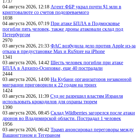
1737
04 августа 2026, 12:18
Агент ФБР украл почти $1 млн в
криптовалюте со счетов подозреваемого
1038
04 августа 2026, 07:19
При атаке БПЛА в Подмосковье
погибли пять человек, также дроны атаковали склад под
Петербургом
2970
03 августа 2026, 21:33
ФАС возбудила дело против Apple из-за
отказа в предустановке Max и RuStore на iPhone
1341
03 августа 2026, 14:42
Шесть человек погибли при атаке
БПЛА в Архипо-Осиповке, еще 40 пострадали
2444
03 августа 2026, 14:00
На Кубани организаторов незаконной
миграции приговорили к 22 годам на троих
1424
03 августа 2026, 11:39
Суд не разрешил властям Израиля
использовать крокодилов для охраны тюрем
1390
03 августа 2026, 08:45
Склад Wildberries загорелся после атаки
дронов во Владимирской области. Пострадал 1 человек
1956
03 августа 2026, 06:42
Трамп анонсировал переговоры между
Вашингтоном и Тегераном