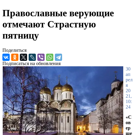
Православные верующие
отмечают Страстную
пятницу
Поделиться
Подписаться на обновления
30
ап
рел
я
20
21,
10:
24
«С
ов
ер
ше