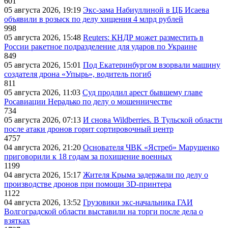
601
05 августа 2026, 19:19
Экс-зама Набиуллиной в ЦБ Исаева
объявили в розыск по делу хищения 4 млрд рублей
998
05 августа 2026, 15:48
Reuters: КНДР может разместить в
России ракетное подразделение для ударов по Украине
849
05 августа 2026, 15:01
Под Екатеринбургом взорвали машину
создателя дрона «Упырь», водитель погиб
811
05 августа 2026, 11:03
Суд продлил арест бывшему главе
Росавиации Нерадько по делу о мошенничестве
734
05 августа 2026, 07:13
И снова Wildberries. В Тульской области
после атаки дронов горит сортировочный центр
4757
04 августа 2026, 21:20
Основателя ЧВК «Ястреб» Марущенко
приговорили к 18 годам за похищение военных
1199
04 августа 2026, 15:17
Жителя Крыма задержали по делу о
производстве дронов при помощи 3D‑принтера
1122
04 августа 2026, 13:52
Грузовики экс-начальника ГАИ
Волгоградской области выставили на торги после дела о
взятках