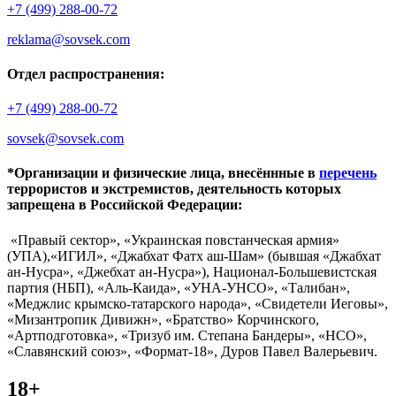
+7 (499) 288-00-72
reklama@sovsek.com
Отдел распространения:
+7 (499) 288-00-72
sovsek@sovsek.com
*Организации и физические лица, внесённные в
перечень
террористов и экстремистов, деятельность которых
запрещена в Российской Федерации:
«Правый сектор», «Украинская повстанческая армия»
(УПА),«ИГИЛ», «Джабхат Фатх аш-Шам» (бывшая «Джабхат
ан-Нусра», «Джебхат ан-Нусра»), Национал-Большевистская
партия (НБП), «Аль-Каида», «УНА-УНСО», «Талибан»,
«Меджлис крымско-татарского народа», «Свидетели Иеговы»,
«Мизантропик Дивижн», «Братство» Корчинского,
«Артподготовка», «Тризуб им. Степана Бандеры», «НСО»,
«Славянский союз», «Формат-18», Дуров Павел Валерьевич.
18+