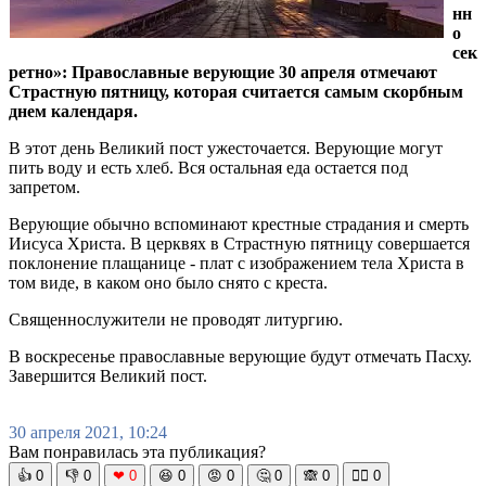
нн
о
сек
ретно»: Православные верующие 30 апреля отмечают
Страстную пятницу, которая считается самым скорбным
днем календаря.
В этот день Великий пост ужесточается. Верующие могут
пить воду и есть хлеб. Вся остальная еда остается под
запретом.
Верующие обычно вспоминают крестные страдания и смерть
Иисуса Христа. В церквях в Страстную пятницу совершается
поклонение плащанице - плат с изображением тела Христа в
том виде, в каком оно было снято с креста.
Священнослужители не проводят литургию.
В воскресенье православные верующие будут отмечать Пасху.
Завершится Великий пост.
30 апреля 2021, 10:24
Вам понравилась эта публикация?
👍
0
👎
0
❤
0
😆
0
😡
0
🤔
0
🙈
0
🧘‍♀️
0