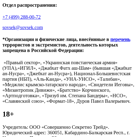
Отдел распространения:
+7 (499) 288-00-72
sovsek@sovsek.com
*Организации и физические лица, внесённные в
перечень
террористов и экстремистов, деятельность которых
запрещена в Российской Федерации:
«Правый сектор», «Украинская повстанческая армия»
(УПА),«ИГИЛ», «Джабхат Фатх аш-Шам» (бывшая «Джабхат
ан-Нусра», «Джебхат ан-Нусра»), Национал-Большевистская
партия (НБП), «Аль-Каида», «УНА-УНСО», «Талибан»,
«Меджлис крымско-татарского народа», «Свидетели Иеговы»,
«Мизантропик Дивижн», «Братство» Корчинского,
«Артподготовка», «Тризуб им. Степана Бандеры», «НСО»,
«Славянский союз», «Формат-18», Дуров Павел Валерьевич.
18+
Учредитель: ООО «Совершенно Секретно Трейд».
Юридический адрес: 360051, Кабардино-Балкарская Респ., г.