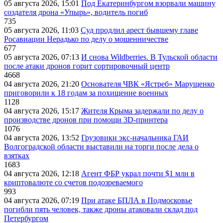
05 августа 2026, 15:01
Под Екатеринбургом взорвали машину
создателя дрона «Упырь», водитель погиб
735
05 августа 2026, 11:03
Суд продлил арест бывшему главе
Росавиации Нерадько по делу о мошенничестве
677
05 августа 2026, 07:13
И снова Wildberries. В Тульской области
после атаки дронов горит сортировочный центр
4668
04 августа 2026, 21:20
Основателя ЧВК «Ястреб» Марущенко
приговорили к 18 годам за похищение военных
1128
04 августа 2026, 15:17
Жителя Крыма задержали по делу о
производстве дронов при помощи 3D‑принтера
1076
04 августа 2026, 13:52
Грузовики экс-начальника ГАИ
Волгоградской области выставили на торги после дела о
взятках
1683
04 августа 2026, 12:18
Агент ФБР украл почти $1 млн в
криптовалюте со счетов подозреваемого
993
04 августа 2026, 07:19
При атаке БПЛА в Подмосковье
погибли пять человек, также дроны атаковали склад под
Петербургом