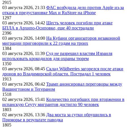
2915
03 августа 2026, 21:33
ФАС возбудила дело против Apple из-за
отказа в предустановке Max и RuStore на iPhone
1297
03 августа 2026, 14:42
Шесть человек погибли при атаке
БПЛА в Архипо-Осиповке, еще 40 пострадали
2396
03 августа 2026, 14:00
На Кубани организаторов незаконной
миграции приговорили к 22 годам на троих
1384
03 августа 2026, 11:39
Суд не разрешил властям Израиля
использовать крокодилов для охраны тюрем
1350
03 августа 2026, 08:45
Склад Wildberries загорелся после атаки
дронов во Владимирской области. Пострадал 1 человек
1913
03 августа 2026, 06:42
Трамп анонсировал переговоры между
Вашингтоном и Тегераном
1518
02 августа 2026, 15:41
Количество погибших при вторжении в
испанскую Сеуту мигрантов достигло 90 человек
1803
02 августа 2026, 13:36
Два моста за сутки обрушились в
Приморье в результате паводка
1805