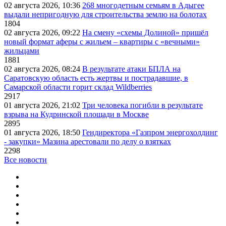
02 августа 2026, 10:36
268 многодетным семьям в Адыгее
выдали непригодную для строительства землю на болотах
1804
02 августа 2026, 09:22
На смену «схемы Долиной» пришёл
новый формат аферы с жильем – квартиры с «вечными»
жильцами
1881
02 августа 2026, 08:24
В результате атаки БПЛА на
Саратовскую область есть жертвы и пострадавшие, в
Самарской области горит склад Wildberries
2917
01 августа 2026, 21:02
Три человека погибли в результате
взрыва на Кудринской площади в Москве
2895
01 августа 2026, 18:50
Гендиректора «Газпром энергохолдинг
- закупки» Мазина арестовали по делу о взятках
2298
Все новости