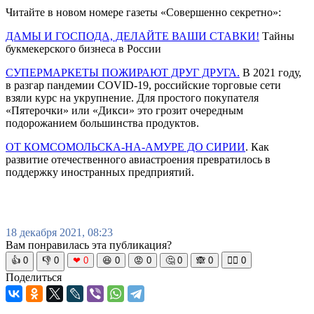
Читайте в новом номере газеты «Совершенно секретно»:
ДАМЫ И ГОСПОДА, ДЕЛАЙТЕ ВАШИ СТАВКИ!
Тайны
букмекерского бизнеса в России
СУПЕРМАРКЕТЫ ПОЖИРАЮТ ДРУГ ДРУГА.
В 2021 году,
в разгар пандемии COVID-19, российские торговые сети
взяли курс на укрупнение. Для простого покупателя
«Пятерочки» или «Дикси» это грозит очередным
подорожанием большинства продуктов.
ОТ КОМСОМОЛЬСКА-НА-АМУРЕ ДО СИРИИ
. Как
развитие отечественного авиастроения превратилось в
поддержку иностранных предприятий.
18 декабря 2021, 08:23
Вам понравилась эта публикация?
👍
0
👎
0
❤
0
😆
0
😡
0
🤔
0
🙈
0
🧘‍♀️
0
Поделиться