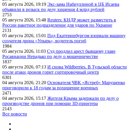
05 августа 2026, 19:19
Экс-зама Набиуллиной в ЦБ Исаева
объявили в розыск по делу хищения 4 млрд рублей
2753
05 августа 2026, 15:48
Reuters: КНДР может разместить в
России ракетное подразделение для ударов по Украине
2131
05 августа 2026, 15:01
Под Екатеринбургом взорвали машину
создателя дрона «Упырь», водитель погиб
1984
05 августа 2026, 11:03
Суд продлил арест бывшему главе
Росавиации Нерадько по делу о мошенничестве
1837
05 августа 2026, 07:13
И снова Wildberries. В Тульской области
после атаки дронов горит сортировочный центр
6301
04 августа 2026, 21:20
Основателя ЧВК «Ястреб» Марущенко
приговорили к 18 годам за похищение военных
2471
04 августа 2026, 15:17
Жителя Крыма задержали по делу о
производстве дронов при помощи 3D‑принтера
2143
Все новости