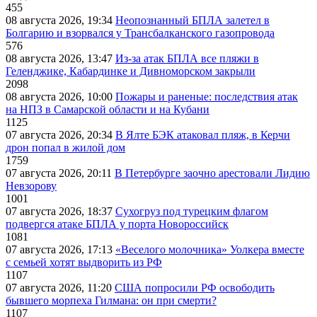
455
08 августа 2026, 19:34
Неопознанный БПЛА залетел в
Болгарию и взорвался у Трансбалканского газопровода
576
08 августа 2026, 13:47
Из-за атак БПЛА все пляжи в
Геленджике, Кабардинке и Дивноморском закрыли
2098
08 августа 2026, 10:00
Пожары и раненые: последствия атак
на НПЗ в Самарской области и на Кубани
1125
07 августа 2026, 20:34
В Ялте БЭК атаковал пляж, в Керчи
дрон попал в жилой дом
1759
07 августа 2026, 20:11
В Петербурге заочно арестовали Лидию
Невзорову
1001
07 августа 2026, 18:37
Сухогруз под турецким флагом
подвергся атаке БПЛА у порта Новороссийск
1081
07 августа 2026, 17:13
«Веселого молочника» Уолкера вместе
с семьей хотят выдворить из РФ
1107
07 августа 2026, 11:20
США попросили РФ освободить
бывшего морпеха Гилмана: он при смерти?
1107