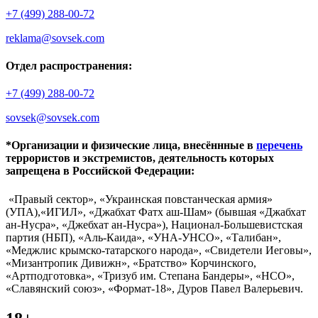
+7 (499) 288-00-72
reklama@sovsek.com
Отдел распространения:
+7 (499) 288-00-72
sovsek@sovsek.com
*Организации и физические лица, внесённные в
перечень
террористов и экстремистов, деятельность которых
запрещена в Российской Федерации:
«Правый сектор», «Украинская повстанческая армия»
(УПА),«ИГИЛ», «Джабхат Фатх аш-Шам» (бывшая «Джабхат
ан-Нусра», «Джебхат ан-Нусра»), Национал-Большевистская
партия (НБП), «Аль-Каида», «УНА-УНСО», «Талибан»,
«Меджлис крымско-татарского народа», «Свидетели Иеговы»,
«Мизантропик Дивижн», «Братство» Корчинского,
«Артподготовка», «Тризуб им. Степана Бандеры», «НСО»,
«Славянский союз», «Формат-18», Дуров Павел Валерьевич.