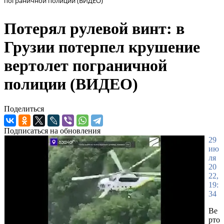
пограничной полиции (ВИДЕО)
Потерял рулевой винт: в
Грузии потерпел крушение
вертолет пограничной
полиции (ВИДЕО)
Поделиться
Подписаться на обновления
29
ию
ля
20
22,
19:
34
Ве
рто