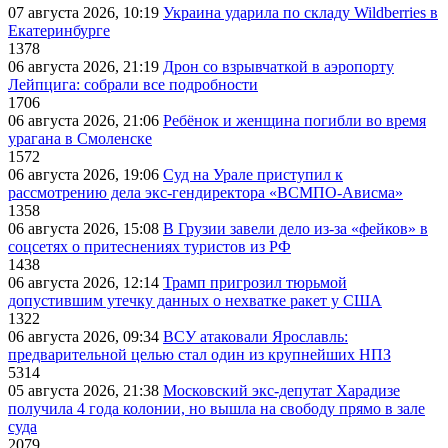
07 августа 2026, 10:19
Украина ударила по складу Wildberries в
Екатеринбурге
1378
06 августа 2026, 21:19
Дрон со взрывчаткой в аэропорту
Лейпцига: собрали все подробности
1706
06 августа 2026, 21:06
Ребёнок и женщина погибли во время
урагана в Смоленске
1572
06 августа 2026, 19:06
Суд на Урале приступил к
рассмотрению дела экс-гендиректора «ВСМПО-Ависма»
1358
06 августа 2026, 15:08
В Грузии завели дело из-за «фейков» в
соцсетях о притеснениях туристов из РФ
1438
06 августа 2026, 12:14
Трамп пригрозил тюрьмой
допустившим утечку данных о нехватке ракет у США
1322
06 августа 2026, 09:34
ВСУ атаковали Ярославль:
предварительной целью стал один из крупнейших НПЗ
5314
05 августа 2026, 21:38
Московский экс-депутат Харадизе
получила 4 года колонии, но вышла на свободу прямо в зале
суда
2079