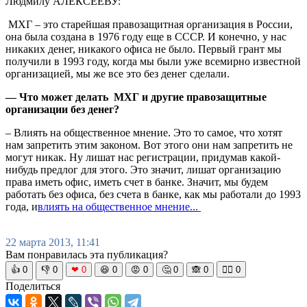
Людмилу АЛЕКСЕЕВУ:
МХГ – это старейшая правозащитная организация в России,
она была создана в 1976 году еще в СССР. И конечно, у нас
никаких денег, никакого офиса не было. Первый грант мы
получили в 1993 году, когда мы были уже всемирно известной
организацией, мы же все это без денег сделали.
— Что может делать МХГ и другие правозащитные
организации без денег?
– Влиять на общественное мнение. Это то самое, что хотят
нам запретить этим законом. Вот этого они нам запретить не
могут никак. Ну лишат нас регистрации, придумав какой-
нибудь предлог для этого. Это значит, лишат организацию
права иметь офис, иметь счет в банке. Значит, мы будем
работать без офиса, без счета в банке, как мы работали до 1993
года, и
влиять на общественное мнение...
22 марта 2013, 11:41
Вам понравилась эта публикация?
👍
0
👎
0
❤
0
😆
0
😡
0
🤔
0
🙈
0
🧘‍♀️
0
Поделиться