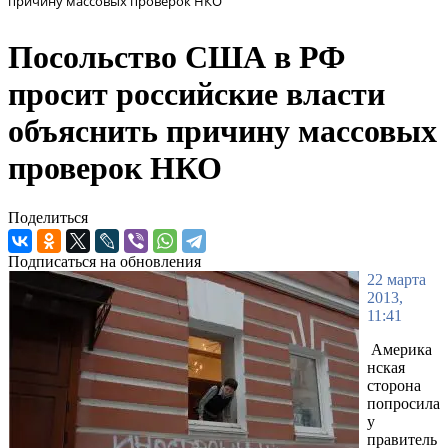
причину массовых проверок НКО
Посольство США в РФ
просит российские власти
объяснить причину массовых
проверок НКО
Поделиться
Подписаться на обновления
22 марта
2013,
11:41
Америка
нская
сторона
попросила
у
правитель