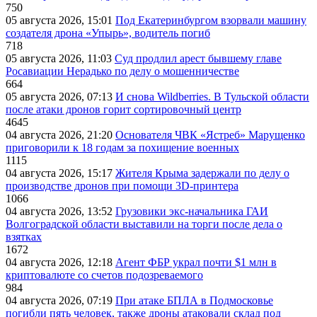
750
05 августа 2026, 15:01
Под Екатеринбургом взорвали машину
создателя дрона «Упырь», водитель погиб
718
05 августа 2026, 11:03
Суд продлил арест бывшему главе
Росавиации Нерадько по делу о мошенничестве
664
05 августа 2026, 07:13
И снова Wildberries. В Тульской области
после атаки дронов горит сортировочный центр
4645
04 августа 2026, 21:20
Основателя ЧВК «Ястреб» Марущенко
приговорили к 18 годам за похищение военных
1115
04 августа 2026, 15:17
Жителя Крыма задержали по делу о
производстве дронов при помощи 3D‑принтера
1066
04 августа 2026, 13:52
Грузовики экс-начальника ГАИ
Волгоградской области выставили на торги после дела о
взятках
1672
04 августа 2026, 12:18
Агент ФБР украл почти $1 млн в
криптовалюте со счетов подозреваемого
984
04 августа 2026, 07:19
При атаке БПЛА в Подмосковье
погибли пять человек, также дроны атаковали склад под