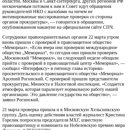
областей, Москвы и Санкт-Петербурга, других регионов РФ
нескончаемым потоком к нам в Совет идут обращения
руководителей НКО с жалобами на ничем не
мотивированные массированные проверки со стороны
органов прокуратуры», — говорится в обращении,
опубликованном накануне на официальном сайте СПЧ.
Сотрудники правоохранительных органов 22 марта утром
вновь пришли с проверкой в правозащитное общество
«Мемориал». «Если вчера они проверяли международное
общество „Мемориал“, то сегодня они пришли проверять
„Московский “Мемориал», на следующей неделе обещали
прийти с проверкой в правозащитный центр «Мемориал», —
сообщил «Интерфаксу» в пятницу глава историко-
просветительского и правозащитного общества «Мемориал»
Арсений Рогинский. С проверкой пришли представители
прокуратуры, Минюста и Налоговой инспекции. «Создается
атмосфера, которая парализует нормальную работу нашей
организации. Это давление государства на общество», —
заявил Рогинский.
21 марта проверка пришла и в Московскую Хельсинкскую
группу. Дать оценку действиям властей журналист Кристина
Горелик попросила председателя МХГ, известную
правозащитницу и номинанта на Нобелевскую премию мира