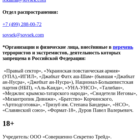
Отдел распространения:
+7 (499) 288-00-72
sovsek@sovsek.com
*Организации и физические лица, внесённные в
перечень
террористов и экстремистов, деятельность которых
запрещена в Российской Федерации:
«Правый сектор», «Украинская повстанческая армия»
(УПА),«ИГИЛ», «Джабхат Фатх аш-Шам» (бывшая «Джабхат
ан-Нусра», «Джебхат ан-Нусра»), Национал-Большевистская
партия (НБП), «Аль-Каида», «УНА-УНСО», «Талибан»,
«Меджлис крымско-татарского народа», «Свидетели Иеговы»,
«Мизантропик Дивижн», «Братство» Корчинского,
«Артподготовка», «Тризуб им. Степана Бандеры», «НСО»,
«Славянский союз», «Формат-18», Дуров Павел Валерьевич.
18+
Учредитель: ООО «Совершенно Секретно Трейд».