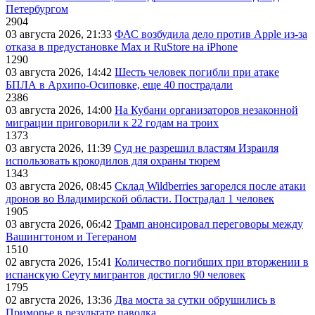
Петербургом
2904
03 августа 2026, 21:33
ФАС возбудила дело против Apple из-за
отказа в предустановке Max и RuStore на iPhone
1290
03 августа 2026, 14:42
Шесть человек погибли при атаке
БПЛА в Архипо-Осиповке, еще 40 пострадали
2386
03 августа 2026, 14:00
На Кубани организаторов незаконной
миграции приговорили к 22 годам на троих
1373
03 августа 2026, 11:39
Суд не разрешил властям Израиля
использовать крокодилов для охраны тюрем
1343
03 августа 2026, 08:45
Склад Wildberries загорелся после атаки
дронов во Владимирской области. Пострадал 1 человек
1905
03 августа 2026, 06:42
Трамп анонсировал переговоры между
Вашингтоном и Тегераном
1510
02 августа 2026, 15:41
Количество погибших при вторжении в
испанскую Сеуту мигрантов достигло 90 человек
1795
02 августа 2026, 13:36
Два моста за сутки обрушились в
Приморье в результате паводка