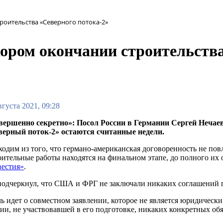
роительства «Северного потока-2»
ором окончании строительства
вгуста 2021, 09:28
вершенно секретно»: Посол России в Германии Сергей Нечаев
верный поток-2» остаются считанные недели.
ходим из того, что германо-американская договоренность не по
ительные работы находятся на финальном этапе, до полного их о
вестия»
.
одчеркнул, что США и ФРГ не заключали никаких соглашений п
чь идет о совместном заявлении, которое не является юридичес
ии, не участвовавшей в его подготовке, никаких конкретных обяз