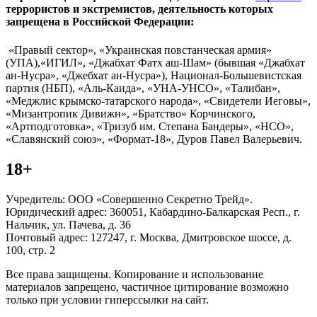
террористов и экстремистов, деятельность которых
запрещена в Российской Федерации:
«Правый сектор», «Украинская повстанческая армия»
(УПА),«ИГИЛ», «Джабхат Фатх аш-Шам» (бывшая «Джабхат
ан-Нусра», «Джебхат ан-Нусра»), Национал-Большевистская
партия (НБП), «Аль-Каида», «УНА-УНСО», «Талибан»,
«Меджлис крымско-татарского народа», «Свидетели Иеговы»,
«Мизантропик Дивижн», «Братство» Корчинского,
«Артподготовка», «Тризуб им. Степана Бандеры», «НСО»,
«Славянский союз», «Формат-18», Дуров Павел Валерьевич.
18+
Учредитель: ООО «Совершенно Секретно Трейд».
Юридический адрес: 360051, Кабардино-Балкарская Респ., г.
Нальчик, ул. Пачева, д. 36
Почтовый адрес: 127247, г. Москва, Дмитровское шоссе, д.
100, стр. 2
Все права защищены. Копирование и использование
материалов запрещено, частичное цитирование возможно
только при условии гиперссылки на сайт.