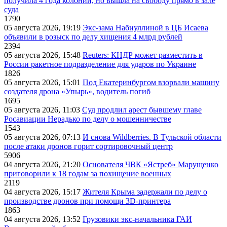
получила 4 года колонии, но вышла на свободу прямо в зале
суда
1790
05 августа 2026, 19:19
Экс-зама Набиуллиной в ЦБ Исаева
объявили в розыск по делу хищения 4 млрд рублей
2394
05 августа 2026, 15:48
Reuters: КНДР может разместить в
России ракетное подразделение для ударов по Украине
1826
05 августа 2026, 15:01
Под Екатеринбургом взорвали машину
создателя дрона «Упырь», водитель погиб
1695
05 августа 2026, 11:03
Суд продлил арест бывшему главе
Росавиации Нерадько по делу о мошенничестве
1543
05 августа 2026, 07:13
И снова Wildberries. В Тульской области
после атаки дронов горит сортировочный центр
5906
04 августа 2026, 21:20
Основателя ЧВК «Ястреб» Марущенко
приговорили к 18 годам за похищение военных
2119
04 августа 2026, 15:17
Жителя Крыма задержали по делу о
производстве дронов при помощи 3D‑принтера
1863
04 августа 2026, 13:52
Грузовики экс-начальника ГАИ