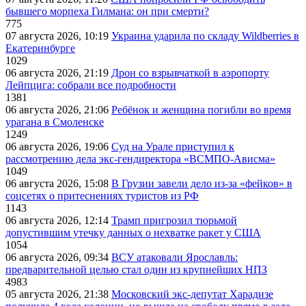
бывшего морпеха Гилмана: он при смерти?
775
07 августа 2026, 10:19
Украина ударила по складу Wildberries в
Екатеринбурге
1029
06 августа 2026, 21:19
Дрон со взрывчаткой в аэропорту
Лейпцига: собрали все подробности
1381
06 августа 2026, 21:06
Ребёнок и женщина погибли во время
урагана в Смоленске
1249
06 августа 2026, 19:06
Суд на Урале приступил к
рассмотрению дела экс-гендиректора «ВСМПО-Ависма»
1049
06 августа 2026, 15:08
В Грузии завели дело из-за «фейков» в
соцсетях о притеснениях туристов из РФ
1143
06 августа 2026, 12:14
Трамп пригрозил тюрьмой
допустившим утечку данных о нехватке ракет у США
1054
06 августа 2026, 09:34
ВСУ атаковали Ярославль:
предварительной целью стал один из крупнейших НПЗ
4983
05 августа 2026, 21:38
Московский экс-депутат Харадизе