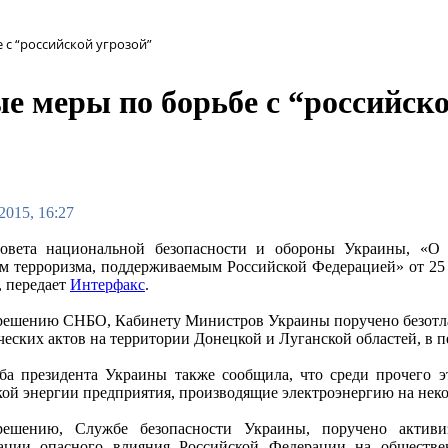
с “российской угрозой”
 меры по борьбе с “российско
2015, 16:27
овета национальной безопасности и обороны Украины, «О 
м терроризма, поддерживаемым Российской Федерацией» от 25 я
 передает
Интерфакс
.
решению СНБО, Кабинету Министров Украины поручено безотла
ческих актов на территории Донецкой и Луганской областей, в
ба президента Украины также сообщила, что среди прочего э
кой энергии предприятия, производящие электроэнергию на нек
решению, Службе безопасности Украины, поручено активи
зации опасного влияния Российской Федерации на обществ