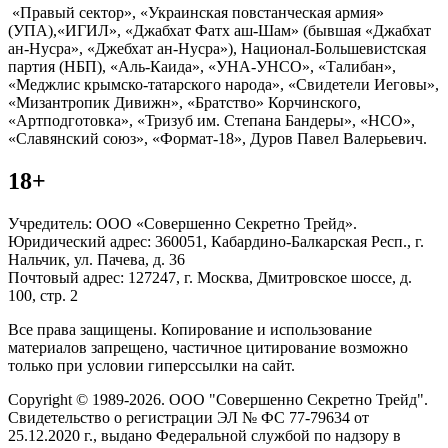
«Правый сектор», «Украинская повстанческая армия»
(УПА),«ИГИЛ», «Джабхат Фатх аш-Шам» (бывшая «Джабхат
ан-Нусра», «Джебхат ан-Нусра»), Национал-Большевистская
партия (НБП), «Аль-Каида», «УНА-УНСО», «Талибан»,
«Меджлис крымско-татарского народа», «Свидетели Иеговы»,
«Мизантропик Дивижн», «Братство» Корчинского,
«Артподготовка», «Тризуб им. Степана Бандеры», «НСО»,
«Славянский союз», «Формат-18», Дуров Павел Валерьевич.
18+
Учредитель: ООО «Совершенно Секретно Трейд».
Юридический адрес: 360051, Кабардино-Балкарская Респ., г.
Нальчик, ул. Пачева, д. 36
Почтовый адрес: 127247, г. Москва, Дмитровское шоссе, д.
100, стр. 2
Все права защищены. Копирование и использование
материалов запрещено, частичное цитирование возможно
только при условии гиперссылки на сайт.
Copyright © 1989-2026. ООО "Совершенно Секретно Трейд".
Свидетельство о регистрации ЭЛ № ФС 77-79634 от
25.12.2020 г., выдано Федеральной службой по надзору в