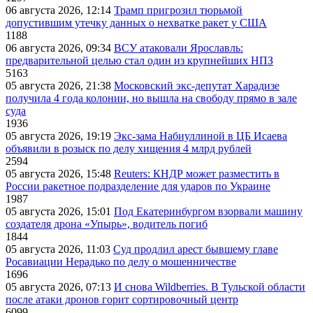
06 августа 2026, 12:14
Трамп пригрозил тюрьмой
допустившим утечку данных о нехватке ракет у США
1188
06 августа 2026, 09:34
ВСУ атаковали Ярославль:
предварительной целью стал один из крупнейших НПЗ
5163
05 августа 2026, 21:38
Московский экс-депутат Харадизе
получила 4 года колонии, но вышла на свободу прямо в зале
суда
1936
05 августа 2026, 19:19
Экс-зама Набиуллиной в ЦБ Исаева
объявили в розыск по делу хищения 4 млрд рублей
2594
05 августа 2026, 15:48
Reuters: КНДР может разместить в
России ракетное подразделение для ударов по Украине
1987
05 августа 2026, 15:01
Под Екатеринбургом взорвали машину
создателя дрона «Упырь», водитель погиб
1844
05 августа 2026, 11:03
Суд продлил арест бывшему главе
Росавиации Нерадько по делу о мошенничестве
1696
05 августа 2026, 07:13
И снова Wildberries. В Тульской области
после атаки дронов горит сортировочный центр
6099