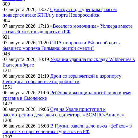
809
07 августа 2026, 18:37
Сухогруз под турецким флагом
подвергся атаке БПЛА у порта Новороссийск
904
07 августа 2026, 17:13
«Веселого молочника» Уолкера вместе
с семьей хотят выдворить из РФ
921
07 августа 2026, 11:20
США попросили РФ освободить
бывшего морпеха Гилмана: он при смерти?
946
07 августа 2026, 10:19
Украина ударила по складу Wildberries в
Екатеринбурге
1211
06 августа 2026, 21:19
Дрон со взрывчаткой в аэропорту
Лейпцига: собрали все подробности
1551
06 августа 2026, 21:06
Ребёнок и женщина погибли во время
урагана в Смоленске
1423
06 августа 2026, 19:06
Суд на Урале приступил к
рассмотрению дела экс-гендиректора «ВСМПО-Ависма»
1206
06 августа 2026, 15:08
В Грузии завели дело из-за «фейков» в
соцсетях о притеснениях туристов из РФ
1297