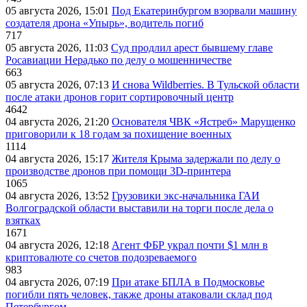
05 августа 2026, 15:01
Под Екатеринбургом взорвали машину
создателя дрона «Упырь», водитель погиб
717
05 августа 2026, 11:03
Суд продлил арест бывшему главе
Росавиации Нерадько по делу о мошенничестве
663
05 августа 2026, 07:13
И снова Wildberries. В Тульской области
после атаки дронов горит сортировочный центр
4642
04 августа 2026, 21:20
Основателя ЧВК «Ястреб» Марущенко
приговорили к 18 годам за похищение военных
1114
04 августа 2026, 15:17
Жителя Крыма задержали по делу о
производстве дронов при помощи 3D‑принтера
1065
04 августа 2026, 13:52
Грузовики экс-начальника ГАИ
Волгоградской области выставили на торги после дела о
взятках
1671
04 августа 2026, 12:18
Агент ФБР украл почти $1 млн в
криптовалюте со счетов подозреваемого
983
04 августа 2026, 07:19
При атаке БПЛА в Подмосковье
погибли пять человек, также дроны атаковали склад под
Петербургом