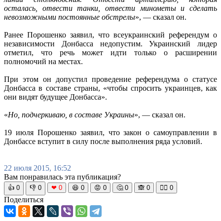
осталась, отвести танки, отвести минометы и сделать
невозможными постоянные обстрелы
», — сказал он.
Ранее Порошенко заявил, что всеукраинский референдум о
независимости Донбасса недопустим. Украинский лидер
отметил, что речь может идти только о расширении
полномочий на местах.
При этом он допустил проведение референдума о статусе
Донбасса в составе страны, «чтобы спросить украинцев, как
они видят будущее Донбасса».
«
Но, подчеркиваю, в составе Украины
», — сказал он.
19 июля Порошенко заявил, что закон о самоуправлении в
Донбассе вступит в силу после выполнения ряда условий.
22 июля 2015, 16:52
Вам понравилась эта публикация?
👍
0
👎
0
❤
0
😆
0
😡
0
🤔
0
🙈
0
🧘‍♀️
0
Поделиться