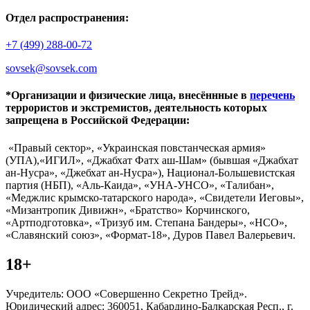
Отдел распространения:
+7 (499) 288-00-72
sovsek@sovsek.com
*Организации и физические лица, внесённные в
перечень
террористов и экстремистов, деятельность которых
запрещена в Российской Федерации:
«Правый сектор», «Украинская повстанческая армия»
(УПА),«ИГИЛ», «Джабхат Фатх аш-Шам» (бывшая «Джабхат
ан-Нусра», «Джебхат ан-Нусра»), Национал-Большевистская
партия (НБП), «Аль-Каида», «УНА-УНСО», «Талибан»,
«Меджлис крымско-татарского народа», «Свидетели Иеговы»,
«Мизантропик Дивижн», «Братство» Корчинского,
«Артподготовка», «Тризуб им. Степана Бандеры», «НСО»,
«Славянский союз», «Формат-18», Дуров Павел Валерьевич.
18+
Учредитель: ООО «Совершенно Секретно Трейд».
Юридический адрес: 360051, Кабардино-Балкарская Респ., г.