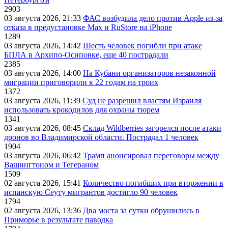
2903
03 августа 2026, 21:33
ФАС возбудила дело против Apple из-за
отказа в предустановке Max и RuStore на iPhone
1289
03 августа 2026, 14:42
Шесть человек погибли при атаке
БПЛА в Архипо-Осиповке, еще 40 пострадали
2385
03 августа 2026, 14:00
На Кубани организаторов незаконной
миграции приговорили к 22 годам на троих
1372
03 августа 2026, 11:39
Суд не разрешил властям Израиля
использовать крокодилов для охраны тюрем
1341
03 августа 2026, 08:45
Склад Wildberries загорелся после атаки
дронов во Владимирской области. Пострадал 1 человек
1904
03 августа 2026, 06:42
Трамп анонсировал переговоры между
Вашингтоном и Тегераном
1509
02 августа 2026, 15:41
Количество погибших при вторжении в
испанскую Сеуту мигрантов достигло 90 человек
1794
02 августа 2026, 13:36
Два моста за сутки обрушились в
Приморье в результате паводка