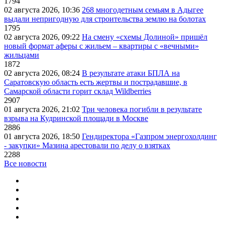
1794
02 августа 2026, 10:36
268 многодетным семьям в Адыгее
выдали непригодную для строительства землю на болотах
1795
02 августа 2026, 09:22
На смену «схемы Долиной» пришёл
новый формат аферы с жильем – квартиры с «вечными»
жильцами
1872
02 августа 2026, 08:24
В результате атаки БПЛА на
Саратовскую область есть жертвы и пострадавшие, в
Самарской области горит склад Wildberries
2907
01 августа 2026, 21:02
Три человека погибли в результате
взрыва на Кудринской площади в Москве
2886
01 августа 2026, 18:50
Гендиректора «Газпром энергохолдинг
- закупки» Мазина арестовали по делу о взятках
2288
Все новости