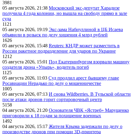
3981
05 августа 2026, 21:38
Московский экс-депутат Харадизе
получила 4 года колонии, но вышла на свободу прямо в зале
суда
1121
05 августа 2026, 19:19
Экс-зама Набиуллиной в ЦБ Исаева
объявили в розыск по делу хищения 4 млрд рублей
1626
05 августа 2026, 15:48
Reuters: КНДР может разместить в
России ракетное подразделение для ударов по Украине
1212
05 августа 2026, 15:01
Под Екатеринбургом взорвали машину
создателя дрона «Упырь», водитель погиб
1125
05 августа 2026, 11:03
Суд продлил арест бывшему главе
Росавиации Нерадько по делу о мошенничестве
1005
05 августа 2026, 07:13
И снова Wildberries. В Тульской области
после атаки дронов горит сортировочный центр
5158
04 августа 2026, 21:20
Основателя ЧВК «Ястреб» Марущенко
приговорили к 18 годам за похищение военных
1492
04 августа 2026, 15:17
Жителя Крыма задержали по делу о
производстве дронов при помощи 3D‑принтера