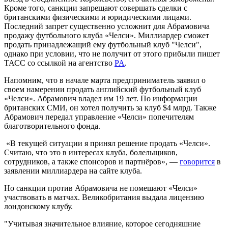
Кроме того, санкции запрещают совершать сделки с
британскими физическими и юридическими лицами.
Последний запрет существенно усложнит для Абрамовича
продажу футбольного клуба «Челси». Миллиардер сможет
продать принадлежащий ему футбольный клуб "Челси",
однако при условии, что не получит от этого прибыли пишет
ТАСС со ссылкой на агентство
PA
.
Напомним, что в начале марта предприниматель заявил о
своем намерении продать английский футбольный клуб
«Челси». Абрамович владел им 19 лет. По информации
британских СМИ, он хотел получить за клуб $4 млрд. Также
Абрамович передал управление «Челси» попечителям
благотворительного фонда.
«В текущей ситуации я принял решение продать «Челси».
Считаю, что это в интересах клуба, болельщиков,
сотрудников, а также спонсоров и партнёров», —
говорится
в
заявлении миллиардера на сайте клуба.
Но санкции против Абрамовича не помешают «Челси»
участвовать в матчах. Великобритания выдала лицензию
лондонскому клубу.
"Учитывая значительное влияние, которое сегодняшние