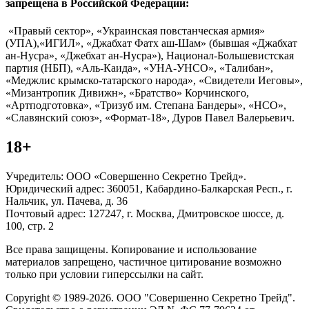
запрещена в Российской Федерации:
«Правый сектор», «Украинская повстанческая армия»
(УПА),«ИГИЛ», «Джабхат Фатх аш-Шам» (бывшая «Джабхат
ан-Нусра», «Джебхат ан-Нусра»), Национал-Большевистская
партия (НБП), «Аль-Каида», «УНА-УНСО», «Талибан»,
«Меджлис крымско-татарского народа», «Свидетели Иеговы»,
«Мизантропик Дивижн», «Братство» Корчинского,
«Артподготовка», «Тризуб им. Степана Бандеры», «НСО»,
«Славянский союз», «Формат-18», Дуров Павел Валерьевич.
18+
Учредитель: ООО «Совершенно Секретно Трейд».
Юридический адрес: 360051, Кабардино-Балкарская Респ., г.
Нальчик, ул. Пачева, д. 36
Почтовый адрес: 127247, г. Москва, Дмитровское шоссе, д.
100, стр. 2
Все права защищены. Копирование и использование
материалов запрещено, частичное цитирование возможно
только при условии гиперссылки на сайт.
Copyright © 1989-2026. ООО "Совершенно Секретно Трейд".