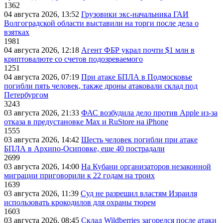
1362
04 августа 2026, 13:52
Грузовики экс-начальника ГАИ
Волгоградской области выставили на торги после дела о
взятках
1981
04 августа 2026, 12:18
Агент ФБР украл почти $1 млн в
криптовалюте со счетов подозреваемого
1251
04 августа 2026, 07:19
При атаке БПЛА в Подмосковье
погибли пять человек, также дроны атаковали склад под
Петербургом
3243
03 августа 2026, 21:33
ФАС возбудила дело против Apple из-за
отказа в предустановке Max и RuStore на iPhone
1555
03 августа 2026, 14:42
Шесть человек погибли при атаке
БПЛА в Архипо-Осиповке, еще 40 пострадали
2699
03 августа 2026, 14:00
На Кубани организаторов незаконной
миграции приговорили к 22 годам на троих
1639
03 августа 2026, 11:39
Суд не разрешил властям Израиля
использовать крокодилов для охраны тюрем
1603
03 августа 2026, 08:45
Склад Wildberries загорелся после атаки