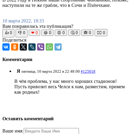
наступили на те же грабли, что в Сочи и Пхёнчхане.
10 марта 2022, 18:33
Вам понравилась эта публикация?
👍
0
👎
0
❤
0
😆
0
😡
0
🤔
0
🙈
0
🧘‍♀️
0
Поделиться
Комментарии
Я
пятница, 10 марта 2022 в 22:48:00
#125018
В чём проблема, у нас много хороших стадионов!
Пусть привозит весь Челси к нам, разместим, примем
как родных!
Оставить комментарий
Ваше имя