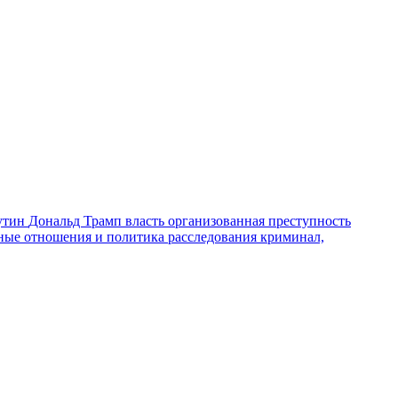
утин
Дональд Трамп
власть
организованная преступность
ные отношения и политика
расследования
криминал,