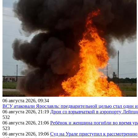
06 августа 2026, 09:34
ВСУ атаковали Ярославль: предварительной целью стал один
06 августа 2026, 21:19
Дрон со взрывчаткой в аэропорту Лейпци
532
06 августа 2026, 21:06
Ребёнок и женщина погибли во время ур
523
06 августа 2026, 19:06
Суд на Урале приступил к рассмотрени