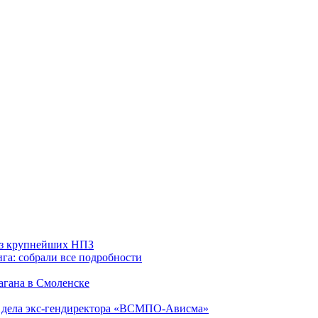
 из крупнейших НПЗ
га: собрали все подробности
агана в Смоленске
ю дела экс-гендиректора «ВСМПО-Ависма»