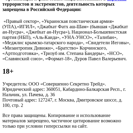
террористов и экстремистов, деятельность которых
запрещена в Российской Федерации:
«Правый сектор», «Украинская повстанческая армия»
(УПА),«ИГИЛ», «Джабхат Фатх аш-Шам» (бывшая «Джабхат
ан-Нусра», «Джебхат ан-Нусра»), Национал-Большевистская
партия (НБП), «Аль-Каида», «УНА-УНСО», «Талибан»,
«Меджлис крымско-татарского народа», «Свидетели Иеговы»,
«Мизантропик Дивижн», «Братство» Корчинского,
«Артподготовка», «Тризуб им. Степана Бандеры», «НСО»,
«Славянский союз», «Формат-18», Дуров Павел Валерьевич.
18+
Учредитель: ООО «Совершенно Секретно Трейд».
Юридический адрес: 360051, Кабардино-Балкарская Респ., г.
Нальчик, ул. Пачева, д. 36
Почтовый адрес: 127247, г. Москва, Дмитровское шоссе, д.
100, стр. 2
Все права защищены. Копирование и использование
материалов запрещено, частичное цитирование возможно
только при условии гиперссылки на сайт.