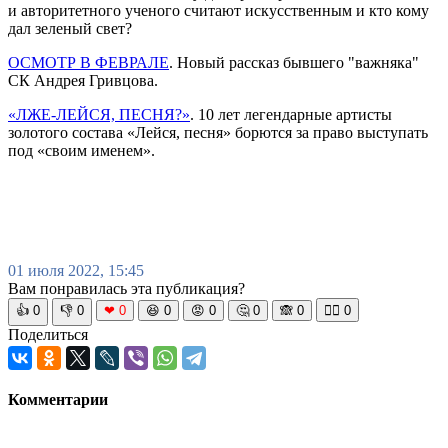
и авторитетного ученого считают искусственным и кто кому
дал зеленый свет?
ОСМОТР В ФЕВРАЛЕ
. Новый рассказ бывшего "важняка"
СК Андрея Гривцова.
«ЛЖЕ-ЛЕЙСЯ, ПЕСНЯ?»
. 10 лет легендарные артисты
золотого состава «Лейся, песня» борются за право выступать
под «своим именем».
01 июля 2022, 15:45
Вам понравилась эта публикация?
👍
0
👎
0
❤
0
😆
0
😡
0
🤔
0
🙈
0
🧘‍♀️
0
Поделиться
Комментарии