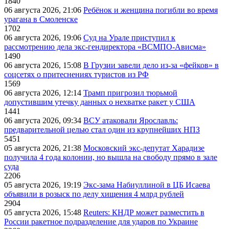
1840
06 августа 2026, 21:06
Ребёнок и женщина погибли во время
урагана в Смоленске
1702
06 августа 2026, 19:06
Суд на Урале приступил к
рассмотрению дела экс-гендиректора «ВСМПО-Ависма»
1490
06 августа 2026, 15:08
В Грузии завели дело из-за «фейков» в
соцсетях о притеснениях туристов из РФ
1569
06 августа 2026, 12:14
Трамп пригрозил тюрьмой
допустившим утечку данных о нехватке ракет у США
1441
06 августа 2026, 09:34
ВСУ атаковали Ярославль:
предварительной целью стал один из крупнейших НПЗ
5451
05 августа 2026, 21:38
Московский экс-депутат Харадизе
получила 4 года колонии, но вышла на свободу прямо в зале
суда
2206
05 августа 2026, 19:19
Экс-зама Набиуллиной в ЦБ Исаева
объявили в розыск по делу хищения 4 млрд рублей
2904
05 августа 2026, 15:48
Reuters: КНДР может разместить в
России ракетное подразделение для ударов по Украине