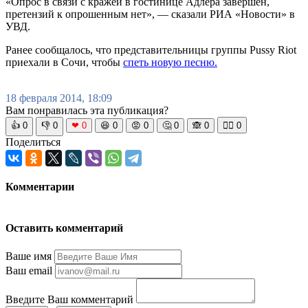
«Опрос в связи с кражей в гостинице Адлера завершен,
претензий к опрошенным нет», — сказали РИА «Новости» в
УВД.
Ранее сообщалось, что представительницы группы Pussy Riot
приехали в Сочи, чтобы
спеть новую песню.
18 февраля 2014, 18:09
Вам понравилась эта публикация?
👍
0
👎
0
❤
0
😆
0
😡
0
🤔
0
🙈
0
🧘‍♀️
0
Поделиться
Комментарии
Оставить комментарий
Ваше имя
Ваш email
Введите Ваш комментарий