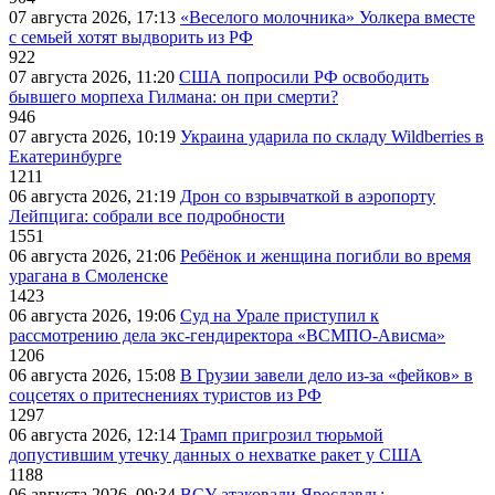
07 августа 2026, 17:13
«Веселого молочника» Уолкера вместе
с семьей хотят выдворить из РФ
922
07 августа 2026, 11:20
США попросили РФ освободить
бывшего морпеха Гилмана: он при смерти?
946
07 августа 2026, 10:19
Украина ударила по складу Wildberries в
Екатеринбурге
1211
06 августа 2026, 21:19
Дрон со взрывчаткой в аэропорту
Лейпцига: собрали все подробности
1551
06 августа 2026, 21:06
Ребёнок и женщина погибли во время
урагана в Смоленске
1423
06 августа 2026, 19:06
Суд на Урале приступил к
рассмотрению дела экс-гендиректора «ВСМПО-Ависма»
1206
06 августа 2026, 15:08
В Грузии завели дело из-за «фейков» в
соцсетях о притеснениях туристов из РФ
1297
06 августа 2026, 12:14
Трамп пригрозил тюрьмой
допустившим утечку данных о нехватке ракет у США
1188
06 августа 2026, 09:34
ВСУ атаковали Ярославль: