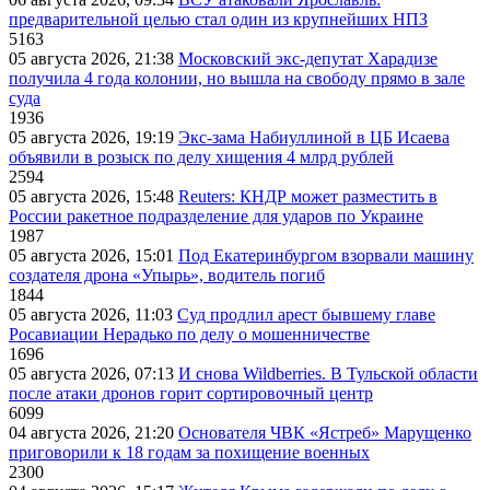
предварительной целью стал один из крупнейших НПЗ
5163
05 августа 2026, 21:38
Московский экс-депутат Харадизе
получила 4 года колонии, но вышла на свободу прямо в зале
суда
1936
05 августа 2026, 19:19
Экс-зама Набиуллиной в ЦБ Исаева
объявили в розыск по делу хищения 4 млрд рублей
2594
05 августа 2026, 15:48
Reuters: КНДР может разместить в
России ракетное подразделение для ударов по Украине
1987
05 августа 2026, 15:01
Под Екатеринбургом взорвали машину
создателя дрона «Упырь», водитель погиб
1844
05 августа 2026, 11:03
Суд продлил арест бывшему главе
Росавиации Нерадько по делу о мошенничестве
1696
05 августа 2026, 07:13
И снова Wildberries. В Тульской области
после атаки дронов горит сортировочный центр
6099
04 августа 2026, 21:20
Основателя ЧВК «Ястреб» Марущенко
приговорили к 18 годам за похищение военных
2300