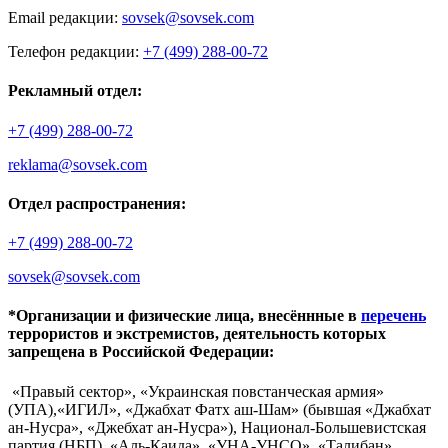
Email редакции:
sovsek@sovsek.com
Телефон редакции:
+7 (499) 288-00-72
Рекламный отдел:
+7 (499) 288-00-72
reklama@sovsek.com
Отдел распространения:
+7 (499) 288-00-72
sovsek@sovsek.com
*Организации и физические лица, внесённные в
перечень
террористов и экстремистов, деятельность которых
запрещена в Российской Федерации:
«Правый сектор», «Украинская повстанческая армия»
(УПА),«ИГИЛ», «Джабхат Фатх аш-Шам» (бывшая «Джабхат
ан-Нусра», «Джебхат ан-Нусра»), Национал-Большевистская
партия (НБП), «Аль-Каида», «УНА-УНСО», «Талибан»,