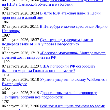
на НПЗ в Самарской области и на Кубани
1261
07 августа 2026, 20:34
В Ялте БЭК атаковал пляж, в Керчи
дрон попал в жилой дом
1861
07 августа 2026, 20:11
В Петербурге заочно арестовали Лидию
Невзорову
1097
07 августа 2026, 18:37
Сухогруз под турецким флагом
подвергся атаке БПЛА у порта Новороссийск
1157
07 августа 2026, 17:13
«Веселого молочника» Уолкера вместе
с семьей хотят выдворить из РФ
1190
07 августа 2026, 11:20
США попросили РФ освободить
бывшего морпеха Гилмана: он при смерти?
1181
07 августа 2026, 10:19
Украина ударила по складу Wildberries в
Екатеринбурге
1455
06 августа 2026, 21:19
Дрон со взрывчаткой в аэропорту
Лейпцига: собрали все подробности
1781
06 августа 2026, 21:06
Ребёнок и женщина погибли во время