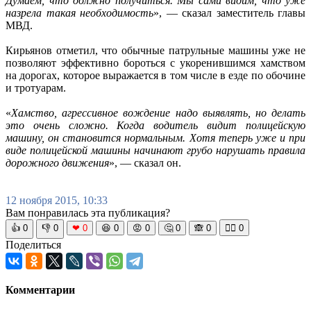
Думаем, что должно получиться. Мы сами видим, что уже
назрела такая необходимость
», — сказал заместитель главы
МВД.
Кирьянов отметил, что обычные патрульные машины уже не
позволяют эффективно бороться с укоренившимся хамством
на дорогах, которое выражается в том числе в езде по обочине
и тротуарам.
«
Хамство, агрессивное вождение надо выявлять, но делать
это очень сложно. Когда водитель видит полицейскую
машину, он становится нормальным. Хотя теперь уже и при
виде полицейской машины начинают грубо нарушать правила
дорожного движения
», — сказал он.
12 ноября 2015, 10:33
Вам понравилась эта публикация?
👍
0
👎
0
❤
0
😆
0
😡
0
🤔
0
🙈
0
🧘‍♀️
0
Поделиться
Комментарии