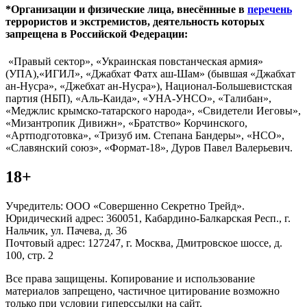
*Организации и физические лица, внесённные в
перечень
террористов и экстремистов, деятельность которых
запрещена в Российской Федерации:
«Правый сектор», «Украинская повстанческая армия»
(УПА),«ИГИЛ», «Джабхат Фатх аш-Шам» (бывшая «Джабхат
ан-Нусра», «Джебхат ан-Нусра»), Национал-Большевистская
партия (НБП), «Аль-Каида», «УНА-УНСО», «Талибан»,
«Меджлис крымско-татарского народа», «Свидетели Иеговы»,
«Мизантропик Дивижн», «Братство» Корчинского,
«Артподготовка», «Тризуб им. Степана Бандеры», «НСО»,
«Славянский союз», «Формат-18», Дуров Павел Валерьевич.
18+
Учредитель: ООО «Совершенно Секретно Трейд».
Юридический адрес: 360051, Кабардино-Балкарская Респ., г.
Нальчик, ул. Пачева, д. 36
Почтовый адрес: 127247, г. Москва, Дмитровское шоссе, д.
100, стр. 2
Все права защищены. Копирование и использование
материалов запрещено, частичное цитирование возможно
только при условии гиперссылки на сайт.