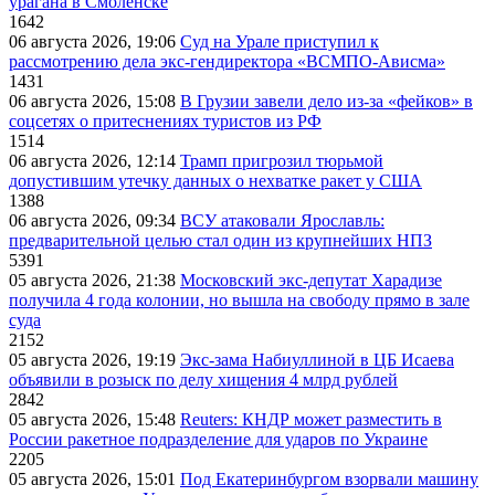
урагана в Смоленске
1642
06 августа 2026, 19:06
Суд на Урале приступил к
рассмотрению дела экс-гендиректора «ВСМПО-Ависма»
1431
06 августа 2026, 15:08
В Грузии завели дело из-за «фейков» в
соцсетях о притеснениях туристов из РФ
1514
06 августа 2026, 12:14
Трамп пригрозил тюрьмой
допустившим утечку данных о нехватке ракет у США
1388
06 августа 2026, 09:34
ВСУ атаковали Ярославль:
предварительной целью стал один из крупнейших НПЗ
5391
05 августа 2026, 21:38
Московский экс-депутат Харадизе
получила 4 года колонии, но вышла на свободу прямо в зале
суда
2152
05 августа 2026, 19:19
Экс-зама Набиуллиной в ЦБ Исаева
объявили в розыск по делу хищения 4 млрд рублей
2842
05 августа 2026, 15:48
Reuters: КНДР может разместить в
России ракетное подразделение для ударов по Украине
2205
05 августа 2026, 15:01
Под Екатеринбургом взорвали машину