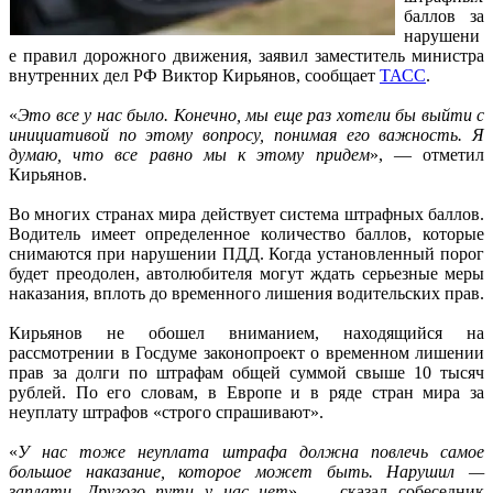
баллов за
нарушени
е правил дорожного движения, заявил заместитель министра
внутренних дел РФ Виктор Кирьянов, сообщает
ТАСС
.
«
Это все у нас было. Конечно, мы еще раз хотели бы выйти с
инициативой по этому вопросу, понимая его важность. Я
думаю, что все равно мы к этому придем
», — отметил
Кирьянов.
Во многих странах мира действует система штрафных баллов.
Водитель имеет определенное количество баллов, которые
снимаются при нарушении ПДД. Когда установленный порог
будет преодолен, автолюбителя могут ждать серьезные меры
наказания, вплоть до временного лишения водительских прав.
Кирьянов не обошел вниманием, находящийся на
рассмотрении в Госдуме законопроект о временном лишении
прав за долги по штрафам общей суммой свыше 10 тысяч
рублей. По его словам, в Европе и в ряде стран мира за
неуплату штрафов «строго спрашивают».
«
У нас тоже неуплата штрафа должна повлечь самое
большое наказание, которое может быть. Нарушил —
заплати. Другого пути у нас нет
», — сказал собеседник