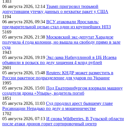
1303
06 августа 2026, 12:14
Трамп пригрозил тюрьмой
допустившим утечку данных о нехватке ракет у США
1194
06 августа 2026, 09:34
ВСУ атаковали Ярославль:
предварительной целью стал один из крупнейших НПЗ
5169
05 августа 2026, 21:38
Московский экс-депутат Харадизе
получила 4 года колонии, но вышла на свободу прямо в зале
суда
1943
05 августа 2026, 19:19
Экс-зама Набиуллиной в ЦБ Исаева
объявили в розыск по делу хищения 4 млрд рублей
2601
05 августа 2026, 15:48
Reuters: КНДР может разместить в
России ракетное подразделение для ударов по Украине
1995
05 августа 2026, 15:01
Под Екатеринбургом взорвали машину
создателя дрона «Упырь», водитель погиб
1851
05 августа 2026, 11:03
Суд продлил арест бывшему главе
Росавиации Нерадько по делу о мошенничестве
1702
05 августа 2026, 07:13
И снова Wildberries. В Тульской области
после атаки дронов горит сортировочный центр