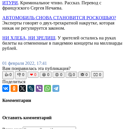
ИТУРИ
. Криминальное чтиво. Рассказ. Перевод с
французского Сергея Нечаева.
АВТОМОБИЛЬ СНОВА СТАНОВИТСЯ РОСКОШЬЮ?
Эксперты говорят о двух-трехкратной накрутке, которая
никак не регулируется законом.
НИ ХЛЕБА, НИ ЗРЕЛИЩ
. У зрителей остались на руках
билеты на отмененные в пандемию концерты на миллиарды
рублей.
01 февраля 2022, 17:41
Вам понравилась эта публикация?
👍
0
👎
0
❤
0
😆
0
😡
0
🤔
0
🙈
0
🧘‍♀️
0
Поделиться
Комментарии
Оставить комментарий