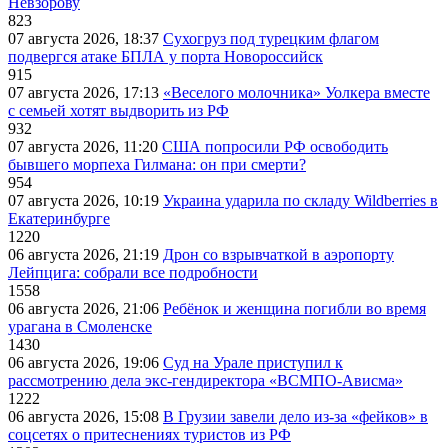
Невзорову
823
07 августа 2026, 18:37
Сухогруз под турецким флагом
подвергся атаке БПЛА у порта Новороссийск
915
07 августа 2026, 17:13
«Веселого молочника» Уолкера вместе
с семьей хотят выдворить из РФ
932
07 августа 2026, 11:20
США попросили РФ освободить
бывшего морпеха Гилмана: он при смерти?
954
07 августа 2026, 10:19
Украина ударила по складу Wildberries в
Екатеринбурге
1220
06 августа 2026, 21:19
Дрон со взрывчаткой в аэропорту
Лейпцига: собрали все подробности
1558
06 августа 2026, 21:06
Ребёнок и женщина погибли во время
урагана в Смоленске
1430
06 августа 2026, 19:06
Суд на Урале приступил к
рассмотрению дела экс-гендиректора «ВСМПО-Ависма»
1222
06 августа 2026, 15:08
В Грузии завели дело из-за «фейков» в
соцсетях о притеснениях туристов из РФ