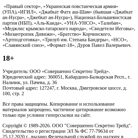
«Правый сектор», «Украинская повстанческая армия»
(УПА),«ИГИЛ», «Джабхат Фатх аш-Шам» (бывшая «Джабхат
ан-Нусра», «Джебхат ан-Нусра»), Национал-Большевистская
партия (НБП), «Аль-Каида», «УНА-УНСО», «Талибан»,
«Меджлис крымско-татарского народа», «Свидетели Иеговы»,
«Мизантропик Дивижн», «Братство» Корчинского,
«Артподготовка», «Тризуб им. Степана Бандеры», «НСО»,
«Славянский союз», «Формат-18», Дуров Павел Валерьевич.
18+
Учредитель: ООО «Совершенно Секретно Трейд».
Юридический адрес: 360051, Кабардино-Балкарская Респ., г.
Нальчик, ул. Пачева, д. 36
Почтовый адрес: 127247, г. Москва, Дмитровское шоссе, д.
100, стр. 2
Все права защищены. Копирование и использование
материалов запрещено, частичное цитирование возможно
только при условии гиперссылки на сайт.
Copyright © 1989-2026. ООО "Совершенно Секретно Трейд".
Свидетельство о регистрации ЭЛ № ФС 77-79634 от
25.12.2020 г., выдано Федеральной службой по надзору в