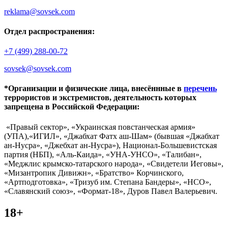
reklama@sovsek.com
Отдел распространения:
+7 (499) 288-00-72
sovsek@sovsek.com
*Организации и физические лица, внесённные в
перечень
террористов и экстремистов, деятельность которых
запрещена в Российской Федерации:
«Правый сектор», «Украинская повстанческая армия»
(УПА),«ИГИЛ», «Джабхат Фатх аш-Шам» (бывшая «Джабхат
ан-Нусра», «Джебхат ан-Нусра»), Национал-Большевистская
партия (НБП), «Аль-Каида», «УНА-УНСО», «Талибан»,
«Меджлис крымско-татарского народа», «Свидетели Иеговы»,
«Мизантропик Дивижн», «Братство» Корчинского,
«Артподготовка», «Тризуб им. Степана Бандеры», «НСО»,
«Славянский союз», «Формат-18», Дуров Павел Валерьевич.
18+