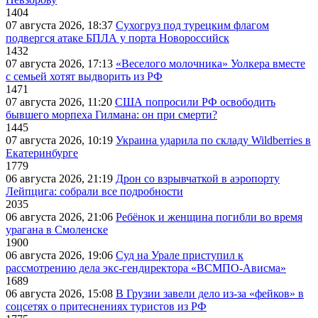
1404
07 августа 2026, 18:37
Сухогруз под турецким флагом
подвергся атаке БПЛА у порта Новороссийск
1432
07 августа 2026, 17:13
«Веселого молочника» Уолкера вместе
с семьей хотят выдворить из РФ
1471
07 августа 2026, 11:20
США попросили РФ освободить
бывшего морпеха Гилмана: он при смерти?
1445
07 августа 2026, 10:19
Украина ударила по складу Wildberries в
Екатеринбурге
1779
06 августа 2026, 21:19
Дрон со взрывчаткой в аэропорту
Лейпцига: собрали все подробности
2035
06 августа 2026, 21:06
Ребёнок и женщина погибли во время
урагана в Смоленске
1900
06 августа 2026, 19:06
Суд на Урале приступил к
рассмотрению дела экс-гендиректора «ВСМПО-Ависма»
1689
06 августа 2026, 15:08
В Грузии завели дело из-за «фейков» в
соцсетях о притеснениях туристов из РФ