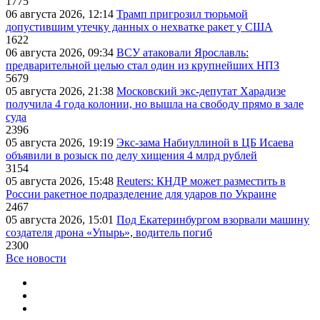
1775
06 августа 2026, 12:14
Трамп пригрозил тюрьмой
допустившим утечку данных о нехватке ракет у США
1622
06 августа 2026, 09:34
ВСУ атаковали Ярославль:
предварительной целью стал один из крупнейших НПЗ
5679
05 августа 2026, 21:38
Московский экс-депутат Харадизе
получила 4 года колонии, но вышла на свободу прямо в зале
суда
2396
05 августа 2026, 19:19
Экс-зама Набиуллиной в ЦБ Исаева
объявили в розыск по делу хищения 4 млрд рублей
3154
05 августа 2026, 15:48
Reuters: КНДР может разместить в
России ракетное подразделение для ударов по Украине
2467
05 августа 2026, 15:01
Под Екатеринбургом взорвали машину
создателя дрона «Упырь», водитель погиб
2300
Все новости