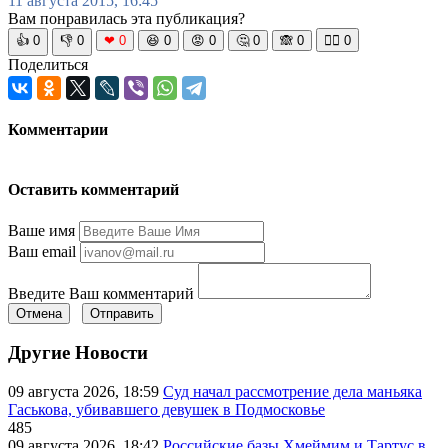
11 августа 2015, 16:45
Вам понравилась эта публикация?
👍
0
👎
0
❤
0
😆
0
😡
0
🤔
0
🙈
0
🧘‍♀️
0
Поделиться
Комментарии
Оставить комментарий
Ваше имя
Ваш email
Введите Ваш комментарий
Отмена
Отправить
Другие Новости
09 августа 2026, 18:59
Суд начал рассмотрение дела маньяка
Гаськова, убивавшего девушек в Подмосковье
485
09 августа 2026, 18:42
Российские базы Хмеймим и Тартус в