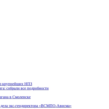
 из крупнейших НПЗ
га: собрали все подробности
агана в Смоленске
ю дела экс-гендиректора «ВСМПО-Ависма»