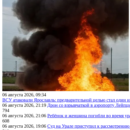
06 августа 2026, 09:34
ВСУ атаковали Ярославль: предварительной целью стал один
06 августа 2026, 21:19
Дрон со взрывчаткой в аэропорту Лейпци
794
06 августа 2026, 21:06
Ребёнок и женщина погибли во время ур
608
06 августа 2026, 19:06
Суд на Урале приступил к рассмотрени