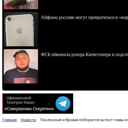
Айфоны россиян могут превратиться в «ки
ФСБ обвинила рэпера Киевстонера в подгот
Главная
Новости
Поклонская и Яровая поборются за пост главы к