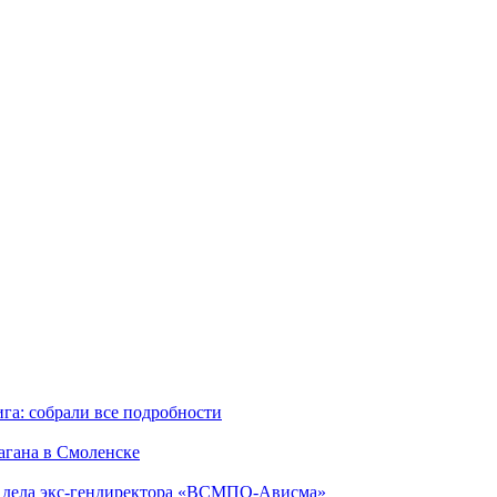
га: собрали все подробности
агана в Смоленске
ю дела экс-гендиректора «ВСМПО-Ависма»