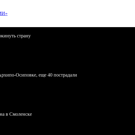
МИ»
окинуть страну
Архипо-Осиповке, еще 40 пострадали
на в Смоленске