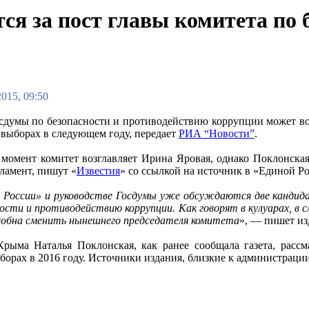
я за пост главы комитета по 
2015, 09:50
сдумы по безопасности и противодействию коррупции может во
 выборах в следующем году, передает
РИА “Новости”
.
момент комитет возглавляет Ирина Яровая, однако Поклонска
рламент, пишут «
Известия
» со ссылкой на источник в «Единой Р
 России» и руководстве Госдумы уже обсуждаются две кандид
ности и противодействию коррупции. Как говорят в кулуарах, в 
обна сменить нынешнего председателя комитета
», — пишет из
рыма Наталья Поклонская, как ранее сообщала газета, расс
борах в 2016 году. Источники издания, близкие к администраци