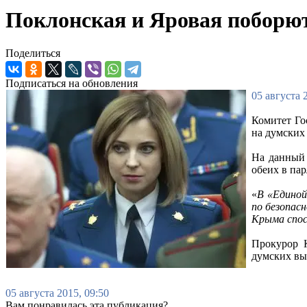
Поклонская и Яровая поборютс
Поделиться
Подписаться на обновления
05 августа 
Комитет Го
на думских
На данный 
обеих в па
«
В «Единой
по безопас
Крыма спос
Прокурор К
думских вы
05 августа 2015, 09:50
Вам понравилась эта публикация?