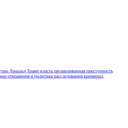
утин
Дональд Трамп
власть
организованная преступность
ные отношения и политика
расследования
криминал,