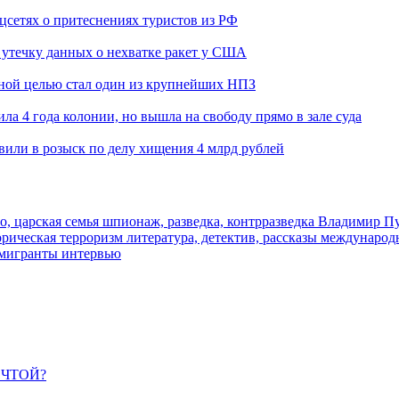
оцсетях о притеснениях туристов из РФ
утечку данных о нехватке ракет у США
ьной целью стал один из крупнейших НПЗ
ла 4 года колонии, но вышла на свободу прямо в зале суда
вили в розыск по делу хищения 4 млрд рублей
о, царская семья
шпионаж, разведка, контрразведка
Владимир П
торическая
терроризм
литература, детектив, рассказы
международ
 мигранты
интервью
ЕЧТОЙ?