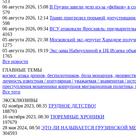
513
06 августа 2026, 15:08
В Грузии завели дело из-за «фейков» в с
579
06 августа 2026, 12:14
Трамп пригрозил тюрьмой допустившим 
598
06 августа 2026, 09:34
ВСУ атаковали Ярославль: предварител
4163
05 августа 2026, 21:38
Московский экс-депутат Харадизе получи
1275
05 августа 2026, 19:19
Экс-зама Набиуллиной в ЦБ Исаева объя
1765
Все новости
ГЛАВНЫЕ ТЕМЫ
космос
атака дронов, беспилотников, бпла
монархия, дворянств
личность известная / популярная / уважаемая / знаменитая / ис
преступления
мошенники
коррупция
миграционная политика,
Все теги
ЭКСКЛЮЗИВЫ
02 ноября 2023, 08:35
ТРУДНОЕ ДЕТСТВО!
188793
16 октября 2023, 08:30
ТЮРЕМНЫЕ ХРОНИКИ
197679
28 мая 2024, 08:50
ЭТО ЛИ НАЗЫВАЕТСЯ ГРУЗИНСКОЙ М
304593