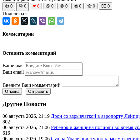
👍
0
👎
0
❤
0
😆
0
😡
0
🤔
0
🙈
0
🧘‍♀️
0
Поделиться
Комментарии
Оставить комментарий
Ваше имя
Ваш email
Введите Ваш комментарий
Отмена
Отправить
Другие Новости
06 августа 2026, 21:19
Дрон со взрывчаткой в аэропорту Лейпци
802
06 августа 2026, 21:06
Ребёнок и женщина погибли во время ур
616
06 августа 2026, 19:06
Суд на Урале приступил к рассмотрени