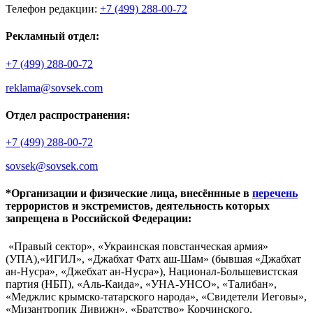
Телефон редакции:
+7 (499) 288-00-72
Рекламный отдел:
+7 (499) 288-00-72
reklama@sovsek.com
Отдел распространения:
+7 (499) 288-00-72
sovsek@sovsek.com
*Организации и физические лица, внесённные в
перечень
террористов и экстремистов, деятельность которых
запрещена в Российской Федерации:
«Правый сектор», «Украинская повстанческая армия»
(УПА),«ИГИЛ», «Джабхат Фатх аш-Шам» (бывшая «Джабхат
ан-Нусра», «Джебхат ан-Нусра»), Национал-Большевистская
партия (НБП), «Аль-Каида», «УНА-УНСО», «Талибан»,
«Меджлис крымско-татарского народа», «Свидетели Иеговы»,
«Мизантропик Дивижн», «Братство» Корчинского,