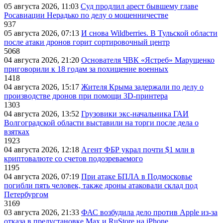
05 августа 2026, 11:03
Суд продлил арест бывшему главе
Росавиации Нерадько по делу о мошенничестве
937
05 августа 2026, 07:13
И снова Wildberries. В Тульской области
после атаки дронов горит сортировочный центр
5068
04 августа 2026, 21:20
Основателя ЧВК «Ястреб» Марущенко
приговорили к 18 годам за похищение военных
1418
04 августа 2026, 15:17
Жителя Крыма задержали по делу о
производстве дронов при помощи 3D‑принтера
1303
04 августа 2026, 13:52
Грузовики экс-начальника ГАИ
Волгоградской области выставили на торги после дела о
взятках
1923
04 августа 2026, 12:18
Агент ФБР украл почти $1 млн в
криптовалюте со счетов подозреваемого
1195
04 августа 2026, 07:19
При атаке БПЛА в Подмосковье
погибли пять человек, также дроны атаковали склад под
Петербургом
3169
03 августа 2026, 21:33
ФАС возбудила дело против Apple из-за
отказа в предустановке Max и RuStore на iPhone