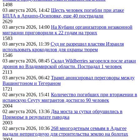
1498
03 августа 2026, 14:42
Шесть человек погибли при атаке
БПЛА в Архипо-Осиповке, еще 40 пострадали
2629
03 августа 2026, 14:00
На Кубани организаторов незаконной
миграции приговорили к 22 годам на троих
1583
03 августа 2026, 11:39
Суд не разрешил властям Израиля
использовать крокодилов для охраны тюрем
1546
03 августа 2026, 08:45
Склад Wildberries загорелся после атаки
дронов во Владимирской области. Пострадал 1 человек
2113
03 августа 2026, 06:42
Трамп анонсировал переговоры между
Вашингтоном и Тегераном
1721
02 августа 2026, 15:41
Количество погибших при вторжении в
испанскую Сеуту мигрантов достигло 90 человек
2004
02 августа 2026, 13:36
Два моста за сутки обрушились в
Приморье в результате паводка
2003
02 августа 2026, 10:36
268 многодетным семьям в Адыгее
выдали непригодную для строительства землю на болотах
2004