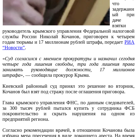
что
задержанн
ый при
даче
взятки
руководитель крымского управления Федеральной налоговой
службы России Николай Кочанов, приговорен к четырем
годам тюрьмы и 17 миллионам рублей штрафа, передает
РИА
“Новости”
.
«
Суд согласился с мнением прокуратуры и назначил сегодня
четыре года лишения свободы, три года лишения права
занимать руководящие должности, 17 миллионов
штрафа
», — сообщила прокурор Крыма.
Киевский районный суд принял это решение во вторник,
Кочанов был взят под стражу после оглашения приговора.
Глава крымского управления ФНС, по данным следователей,
за 300 тысяч рублей пытался купить у сотрудника ФСБ
покровительство и скрыть нарушения на одном из
предприятий региона.
Согласно рекомендации врачей, в отношении Кочанова была
избрана мера пресечения в виде домашнего ареста. На время