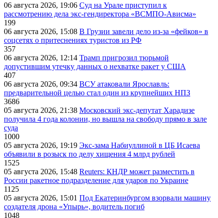
06 августа 2026, 19:06
Суд на Урале приступил к
рассмотрению дела экс-гендиректора «ВСМПО-Ависма»
199
06 августа 2026, 15:08
В Грузии завели дело из-за «фейков» в
соцсетях о притеснениях туристов из РФ
357
06 августа 2026, 12:14
Трамп пригрозил тюрьмой
допустившим утечку данных о нехватке ракет у США
407
06 августа 2026, 09:34
ВСУ атаковали Ярославль:
предварительной целью стал один из крупнейших НПЗ
3686
05 августа 2026, 21:38
Московский экс-депутат Харадизе
получила 4 года колонии, но вышла на свободу прямо в зале
суда
1000
05 августа 2026, 19:19
Экс-зама Набиуллиной в ЦБ Исаева
объявили в розыск по делу хищения 4 млрд рублей
1525
05 августа 2026, 15:48
Reuters: КНДР может разместить в
России ракетное подразделение для ударов по Украине
1125
05 августа 2026, 15:01
Под Екатеринбургом взорвали машину
создателя дрона «Упырь», водитель погиб
1048