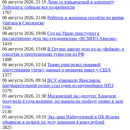
06 августа 2026, 21:19
Дрон со взрывчаткой в аэропорту
Лейпцига: собрали все подробности
1767
06 августа 2026, 21:06
Ребёнок и женщина погибли во время
урагана в Смоленске
1626
06 августа 2026, 19:06
Суд на Урале приступил к
рассмотрению дела экс-гендиректора «ВСМПО-Ависма»
1419
06 августа 2026, 15:08
В Грузии завели дело из-за «фейков» в
соцсетях о притеснениях туристов из РФ
1498
06 августа 2026, 12:14
Трамп пригрозил тюрьмой
допустившим утечку данных о нехватке ракет у США
1377
06 августа 2026, 09:34
ВСУ атаковали Ярославль:
предварительной целью стал один из крупнейших НПЗ
5379
05 августа 2026, 21:38
Московский экс-депутат Харадизе
получила 4 года колонии, но вышла на свободу прямо в зале
суда
2138
05 августа 2026, 19:19
Экс-зама Набиуллиной в ЦБ Исаева
объявили в розыск по делу хищения 4 млрд рублей
2825