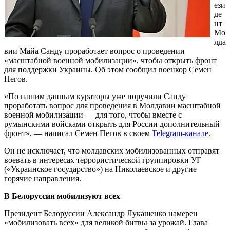
ези
де
нт
Мо
лда
вии Майа Санду проработает вопрос о проведении
«масштабной военной мобилизации», чтобы открыть фронт
для поддержки Украины. Об этом сообщил военкор Семен
Пегов.
«По нашим данным кураторы уже поручили Санду
проработать вопрос для проведения в Молдавии масштабной
военной мобилизации — для того, чтобы вместе с
румынскими войсками открыть для России дополнительный
фронт», — написал Семен Пегов в своем
Telegram-канале
.
Он не исключает, что молдавских мобилизованных отправят
воевать в интересах террористической группировки УГ
(«Украинское государство») на Николаевское и другие
горячие направления.
В Белоруссии мобилизуют всех
Президент Белоруссии Александр Лукашенко намерен
«мобилизовать всех» для великой битвы за урожай. Глава