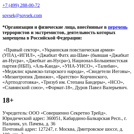
+7 (499) 288-00-72
sovsek@sovsek.com
*Организации и физические лица, внесённные в
перечень
террористов и экстремистов, деятельность которых
запрещена в Российской Федерации:
«Правый сектор», «Украинская повстанческая армия»
(УПА),«ИГИЛ», «Джабхат Фатх аш-Шам» (бывшая «Джабхат
ан-Нусра», «Джебхат ан-Нусра»), Национал-Большевистская
партия (НБП), «Аль-Каида», «УНА-УНСО», «Талибан»,
«Меджлис крымско-татарского народа», «Свидетели Иеговы»,
«Мизантропик Дивижн», «Братство» Корчинского,
«Артподготовка», «Тризуб им. Степана Бандеры», «НСО»,
«Славянский союз», «Формат-18», Дуров Павел Валерьевич.
18+
Учредитель: ООО «Совершенно Секретно Трейд».
Юридический адрес: 360051, Кабардино-Балкарская Респ., г.
Нальчик, ул. Пачева, д. 36
Почтовый адрес: 127247, г. Москва, Дмитровское шоссе, д.