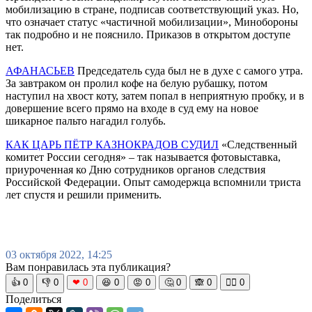
мобилизацию в стране, подписав соответствующий указ. Но,
что означает статус «частичной мобилизации», Минобороны
так подробно и не пояснило. Приказов в открытом доступе
нет.
АФАНАСЬЕВ
Председатель суда был не в духе с самого утра.
За завтраком он пролил кофе на белую рубашку, потом
наступил на хвост коту, затем попал в неприятную пробку, и в
довершение всего прямо на входе в суд ему на новое
шикарное пальто нагадил голубь.
КАК ЦАРЬ ПЁТР КАЗНОКРАДОВ СУДИЛ
«Следственный
комитет России сегодня» – так называется фотовыставка,
приуроченная ко Дню сотрудников органов следствия
Российской Федерации. Опыт самодержца вспомнили триста
лет спустя и решили применить.
03 октября 2022, 14:25
Вам понравилась эта публикация?
👍
0
👎
0
❤
0
😆
0
😡
0
🤔
0
🙈
0
🧘‍♀️
0
Поделиться