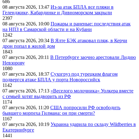
686
08 августа 2026, 13:47
Из-за атак БПЛА все пляжи в
Геленджике, Кабардинке и Дивноморском закрыли
2397
08 августа 2026, 10:00
Пожары и раненые: последствия атак
на НПЗ в Самарской области и на Кубани
1242
07 августа 2026, 20:34
В Ялте БЭК атаковал пляж, в Керчи
дрон попал в жилой дом
1843
07 августа 2026, 20:11
В Петербурге заочно арестовали Лидию
Невзорову
1080
07 августа 2026, 18:37
Сухогруз под турецким флагом
подвергся атаке БПЛА у порта Новороссийск
1142
07 августа 2026, 17:13
«Веселого молочника» Уолкера вместе
с семьей хотят выдворить из РФ
1174
07 августа 2026, 11:20
США попросили РФ освободить
бывшего морпеха Гилмана: он при смерти?
1167
07 августа 2026, 10:19
Украина ударила по складу Wildberries в
Екатеринбурге
1441