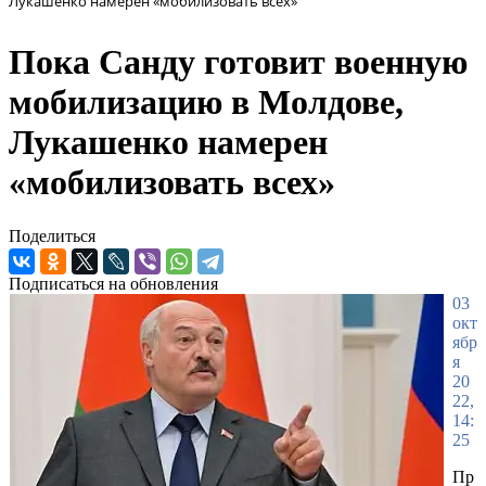
Лукашенко намерен «мобилизовать всех»
Пока Санду готовит военную
мобилизацию в Молдове,
Лукашенко намерен
«мобилизовать всех»
Поделиться
Подписаться на обновления
03
окт
ябр
я
20
22,
14:
25
Пр