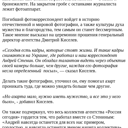
бронежилете. На закрытом гробе с останками журналиста
лежит фотоаппарат.
Погибший фотокорреспондент войдет в историю
отечественной и мировой фотографии, а также культуры духа
мужества и благородства, тем самым он станет бессмертным.
Такое мнение высказал на церемонии прошения генеральный
директор агентства Дмитрий Киселев.
«Сегодня есть кадры, которые стоят жизни. И такие кадры
снимаются на Украине, где работал и наш корреспондент
Андрей Стенин. Он обладал талантом видеть через объектив
своей камеры больше, чем другие, каждая его фотография
несла определенный посыл»,
— сказал Киселев.
Делать такие фотографии, уточнил он, ему помогал азарт
проникать туда, где можно увидеть больше чем другие.
«Но азарта мало, нужно иметь мужество, и все это у него
было»,
- добавил Киселев.
Он также подчеркнул, что весь коллектив агентства «Россия
сегодня» гордится тем, что работал вместе со Стениным:
«Андрей навсегда останется для всех нас примером,
гордостью, и навсегда останется звеном нашего коллектива».