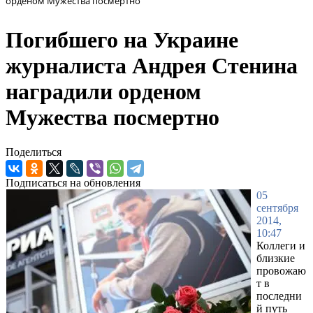
орденом Мужества посмертно
Погибшего на Украине
журналиста Андрея Стенина
наградили орденом
Мужества посмертно
Поделиться
Подписаться на обновления
05
сентября
2014,
10:47
Коллеги и
близкие
провожаю
т в
последни
й путь