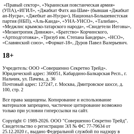
«Правый сектор», «Украинская повстанческая армия»
(УПА),«ИГИЛ», «Джабхат Фатх аш-Шам» (бывшая «Джабхат
ан-Нусра», «Джебхат ан-Нусра»), Национал-Большевистская
партия (НБП), «Аль-Каида», «УНА-УНСО», «Талибан»,
«Меджлис крымско-татарского народа», «Свидетели Иеговы»,
«Мизантропик Дивижн», «Братство» Корчинского,
«Артподготовка», «Тризуб им. Степана Бандеры», «НСО»,
«Славянский союз», «Формат-18», Дуров Павел Валерьевич.
18+
Учредитель: ООО «Совершенно Секретно Трейд».
Юридический адрес: 360051, Кабардино-Балкарская Респ., г.
Нальчик, ул. Пачева, д. 36
Почтовый адрес: 127247, г. Москва, Дмитровское шоссе, д.
100, стр. 2
Все права защищены. Копирование и использование
материалов запрещено, частичное цитирование возможно
только при условии гиперссылки на сайт.
Copyright © 1989-2026. ООО "Совершенно Секретно Трейд".
Свидетельство о регистрации ЭЛ № ФС 77-79634 от
25.12.2020 г., выдано Федеральной службой по надзору в