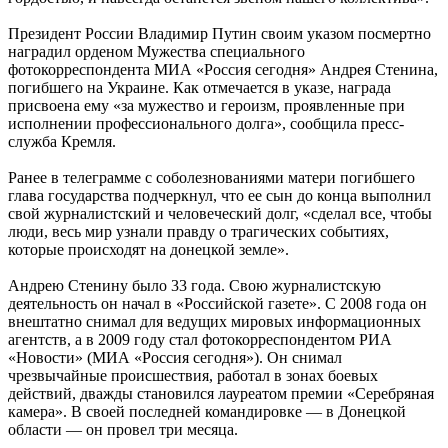
Президент России Владимир Путин своим указом посмертно
наградил орденом Мужества специального
фотокорреспондента МИА «Россия сегодня» Андрея Стенина,
погибшего на Украине. Как отмечается в указе, награда
присвоена ему «за мужество и героизм, проявленные при
исполнении профессионального долга», сообщила пресс-
служба Кремля.
Ранее в телеграмме с соболезнованиями матери погибшего
глава государства подчеркнул, что ее сын до конца выполнил
свой журналистский и человеческий долг, «сделал все, чтобы
люди, весь мир узнали правду о трагических событиях,
которые происходят на донецкой земле».
Андрею Стенину было 33 года. Свою журналистскую
деятельность он начал в «Российской газете». С 2008 года он
внештатно снимал для ведущих мировых информационных
агентств, а в 2009 году стал фотокорреспондентом РИА
«Новости» (МИА «Россия сегодня»). Он снимал
чрезвычайные происшествия, работал в зонах боевых
действий, дважды становился лауреатом премии «Серебряная
камера». В своей последней командировке — в Донецкой
области — он провел три месяца.