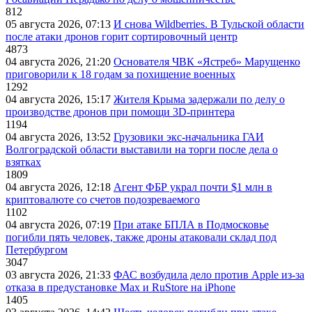
812
05 августа 2026, 07:13
И снова Wildberries. В Тульской области
после атаки дронов горит сортировочный центр
4873
04 августа 2026, 21:20
Основателя ЧВК «Ястреб» Марущенко
приговорили к 18 годам за похищение военных
1292
04 августа 2026, 15:17
Жителя Крыма задержали по делу о
производстве дронов при помощи 3D‑принтера
1194
04 августа 2026, 13:52
Грузовики экс-начальника ГАИ
Волгоградской области выставили на торги после дела о
взятках
1809
04 августа 2026, 12:18
Агент ФБР украл почти $1 млн в
криптовалюте со счетов подозреваемого
1102
04 августа 2026, 07:19
При атаке БПЛА в Подмосковье
погибли пять человек, также дроны атаковали склад под
Петербургом
3047
03 августа 2026, 21:33
ФАС возбудила дело против Apple из-за
отказа в предустановке Max и RuStore на iPhone
1405