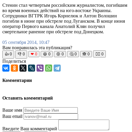
Стенин стал четвертым российским журналистом, погибшим
во время военных действий на юго-востоке Украины.
Сотрудники ВГТРК Игорь Корнелюк и Антон Волошин
погибли в июне при обстреле под Луганском. В конце июня
оператор Первого канала Анатолий Клян получил
смертельное ранение при обстреле под Донецком.
05 сентября 2014, 10:47
Вам понравилась эта публикация?
👍
0
👎
0
❤
0
😆
0
😡
0
🤔
0
🙈
0
🧘‍♀️
0
Поделиться
Комментарии
Оставить комментарий
Ваше имя
Ваш email
Введите Ваш комментарий