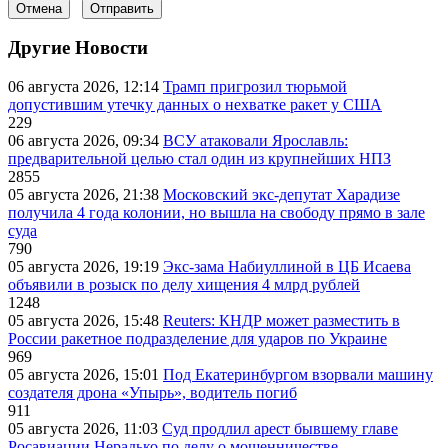
Отмена
Отправить
Другие Новости
06 августа 2026, 12:14
Трамп пригрозил тюрьмой
допустившим утечку данных о нехватке ракет у США
229
06 августа 2026, 09:34
ВСУ атаковали Ярославль:
предварительной целью стал один из крупнейших НПЗ
2855
05 августа 2026, 21:38
Московский экс-депутат Харадизе
получила 4 года колонии, но вышла на свободу прямо в зале
суда
790
05 августа 2026, 19:19
Экс-зама Набиуллиной в ЦБ Исаева
объявили в розыск по делу хищения 4 млрд рублей
1248
05 августа 2026, 15:48
Reuters: КНДР может разместить в
России ракетное подразделение для ударов по Украине
969
05 августа 2026, 15:01
Под Екатеринбургом взорвали машину
создателя дрона «Упырь», водитель погиб
911
05 августа 2026, 11:03
Суд продлил арест бывшему главе
Росавиации Нерадько по делу о мошенничестве