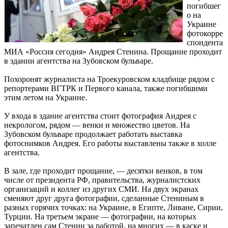
погибшег
о на
Украине
фотокорре
спондента
МИА «Россия сегодня» Андрея Стенина. Прощание проходит
в здании агентства на Зубовском бульваре.
Похоронят журналиста на Троекуровском кладбище рядом с
репортерами ВГТРК и Первого канала, также погибшими
этим летом на Украине.
У входа в здание агентства стоит фотография Андрея с
некрологом, рядом — венки и множество цветов. На
Зубовском бульваре продолжает работать выставка
фотоснимков Андрея. Его работы выставлены также в холле
агентства.
В зале, где проходит прощание, — десятки венков, в том
числе от президента РФ, правительства, журналистских
организаций и коллег из других СМИ. На двух экранах
сменяют друг друга фотографии, сделанные Стениным в
разных горячих точках: на Украине, в Египте, Ливане, Сирии,
Турции. На третьем экране — фотографии, на которых
запечатлен сам Стенин за работой, на многих — в каске и