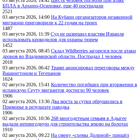
03 августа 2026, 14:42
Шесть человек погибли при атаке
БПЛА в Архипо-Осиповке, еще 40 пострадали
2521
03 августа 2026, 14:00
На Кубани организаторов незаконной
миграции приговорили к 22 годам на троих
1487
03 августа 2026, 11:39
Суд не разрешил властям Израиля
использовать крокодилов для охраны тюрем
1452
03 августа 2026, 08:45
Склад Wildberries загорелся после атаки
дронов во Владимирской области. Пострадал 1 человек
2018
03 августа 2026, 06:42
Трамп анонсировал переговоры между
Вашингтоном и Тегераном
1624
02 августа 2026, 15:41
Количество погибших при вторжении в
испанскую Сеуту мигрантов достигло 90 человек
1906
02 августа 2026, 13:36
Два моста за сутки обрушились в
Приморье в результате паводка
1906
02 августа 2026, 10:36
268 многодетным семьям в Адыгее
выдали непригодную для строительства землю на болотах
1910
02 августа 2026, 09:22
На смену «схемы Долиной» пришёл