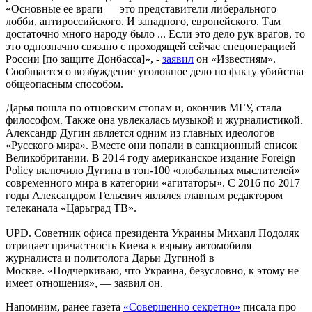
«Основные ее враги — это представители либерального
лобби, антироссийского. И западного, европейского. Там
достаточно много народу было ... Если это дело рук врагов, то
это однозначно связано с проходящей сейчас спецоперацией
России [по защите Донбасса]», -
заявил
он «Известиям».
Сообщается о возбуждение уголовное дело по факту убийства
общеопасным способом.
Дарья пошла по отцовским стопам и, окончив МГУ, стала
философом. Также она увлекалась музыкой и журналистикой.
Александр Дугин является одним из главных идеологов
«Русского мира». Вместе они попали в санкционный список
Великобритании. В 2014 году американское издание Foreign
Policy включило Дугина в топ-100 «глобальных мыслителей»
современного мира в категории «агитаторы». С 2016 по 2017
годы Александром Гельевич являлся главным редактором
телеканала «Царьград ТВ».
UPD. Советник офиса президента Украины Михаил Подоляк
отрицает причастность Киева к взрыву автомобиля
журналиста и политолога Дарьи Дугиной в
Москве. «Подчеркиваю, что Украина, безусловно, к этому не
имеет отношения», — заявил он.
Напомним, ранее газета
«Совершенно секретно»
писала про