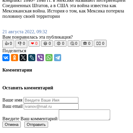
конфликт 1846– 1848 гг. в Мексике называют интервенцией
Соединенных Штатов, а в США эта война известна как
Мексиканская война. История о том, как Мексика потеряла
половину своей территории
21 августа 2022, 09:32
Вам понравилась эта публикация?
👍
0
👎
0
❤
0
😆
0
😡
0
🤔
0
🙈
0
🧘‍♀️
0
Поделиться
Комментарии
Оставить комментарий
Ваше имя
Ваш email
Введите Ваш комментарий
Отмена
Отправить