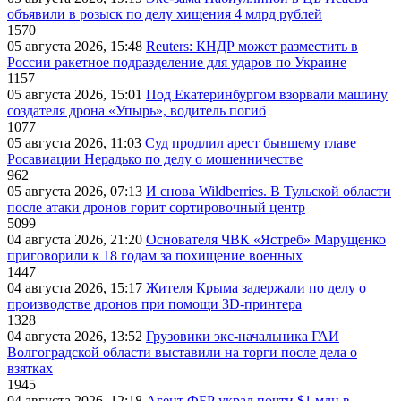
объявили в розыск по делу хищения 4 млрд рублей
1570
05 августа 2026, 15:48
Reuters: КНДР может разместить в
России ракетное подразделение для ударов по Украине
1157
05 августа 2026, 15:01
Под Екатеринбургом взорвали машину
создателя дрона «Упырь», водитель погиб
1077
05 августа 2026, 11:03
Суд продлил арест бывшему главе
Росавиации Нерадько по делу о мошенничестве
962
05 августа 2026, 07:13
И снова Wildberries. В Тульской области
после атаки дронов горит сортировочный центр
5099
04 августа 2026, 21:20
Основателя ЧВК «Ястреб» Марущенко
приговорили к 18 годам за похищение военных
1447
04 августа 2026, 15:17
Жителя Крыма задержали по делу о
производстве дронов при помощи 3D‑принтера
1328
04 августа 2026, 13:52
Грузовики экс-начальника ГАИ
Волгоградской области выставили на торги после дела о
взятках
1945
04 августа 2026, 12:18
Агент ФБР украл почти $1 млн в