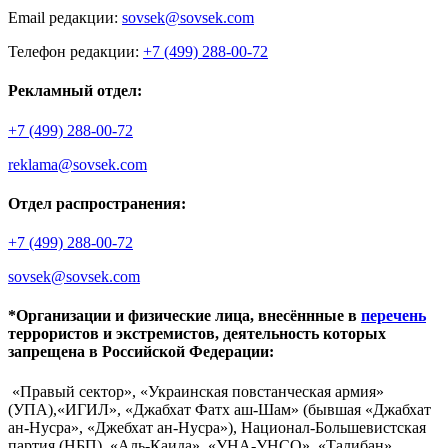
Email редакции:
sovsek@sovsek.com
Телефон редакции:
+7 (499) 288-00-72
Рекламный отдел:
+7 (499) 288-00-72
reklama@sovsek.com
Отдел распространения:
+7 (499) 288-00-72
sovsek@sovsek.com
*Организации и физические лица, внесённные в
перечень
террористов и экстремистов, деятельность которых
запрещена в Российской Федерации:
«Правый сектор», «Украинская повстанческая армия»
(УПА),«ИГИЛ», «Джабхат Фатх аш-Шам» (бывшая «Джабхат
ан-Нусра», «Джебхат ан-Нусра»), Национал-Большевистская
партия (НБП), «Аль-Каида», «УНА-УНСО», «Талибан»,