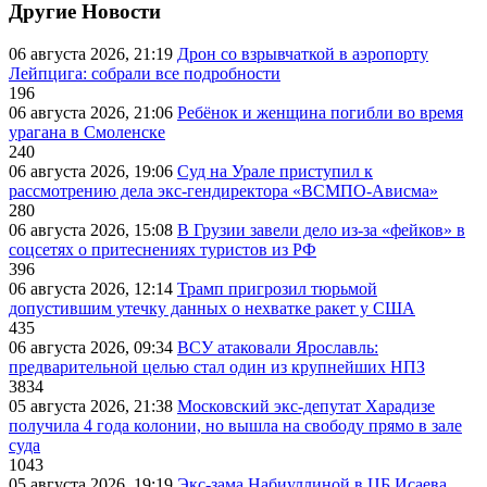
Другие Новости
06 августа 2026, 21:19
Дрон со взрывчаткой в аэропорту
Лейпцига: собрали все подробности
196
06 августа 2026, 21:06
Ребёнок и женщина погибли во время
урагана в Смоленске
240
06 августа 2026, 19:06
Суд на Урале приступил к
рассмотрению дела экс-гендиректора «ВСМПО-Ависма»
280
06 августа 2026, 15:08
В Грузии завели дело из-за «фейков» в
соцсетях о притеснениях туристов из РФ
396
06 августа 2026, 12:14
Трамп пригрозил тюрьмой
допустившим утечку данных о нехватке ракет у США
435
06 августа 2026, 09:34
ВСУ атаковали Ярославль:
предварительной целью стал один из крупнейших НПЗ
3834
05 августа 2026, 21:38
Московский экс-депутат Харадизе
получила 4 года колонии, но вышла на свободу прямо в зале
суда
1043
05 августа 2026, 19:19
Экс-зама Набиуллиной в ЦБ Исаева