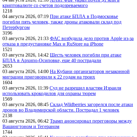
криптовалюте со счетов подозреваемого
1218
04 августа 2026, 07:19
При атаке БПЛА в Подмосковье
погибли пять человек, также дроны атаковали склад под
Петербургом
3196
03 августа 2026, 21:33
ФАС возбудила дело против Apple из-за
отказа в предустановке Max и RuStore на iPhone
1521
03 августа 2026, 14:42
Шесть человек погибли при атаке
БПЛА в Архипо-Осиповке, еще 40 пострадали
2653
03 августа 2026, 14:00
На Кубани организаторов незаконной
миграции приговорили к 22 годам на троих
1604
03 августа 2026, 11:39
Суд не разрешил властям Израиля
использовать крокодилов для охраны тюрем
1569
03 августа 2026, 08:45
Склад Wildberries загорелся после атаки
дронов во Владимирской области. Пострадал 1 человек
2138
03 августа 2026, 06:42
Трамп анонсировал переговоры между
Вашингтоном и Тегераном
1744