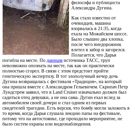
философа и публициста
Александра Дугина.
Как стало известно от
очевидцев, машина
взорвалась в 21:35, когда
ехала на Можайском шоссе.
Было слышно два хлопка,
после чего внедорожник
влетел в забор и загорелся.
Полагается, что Дарья
погибла на месте. По
данным
источника ТАСС, труп
невозможно опознать на месте, так как он практически
полностью сгорел. В связи с этим предстоит пройти
генетическую экспертизу. В тот злополучный вечер дочь
Дугина возвращалась с фестиваля «Традиция», на который
она пришла вместе с Александром Гельевичем. Скрипач Петр
Лундстрем заявил, что в Land Cruiser изначально должен был
садиться отец девушки, а не она сама. Дугин ехал вслед за
автомобилем своей дочери и стал одним из первых
свидетелей трагедии. Есть версия, что бомбу могли заложить в
то время, когда Дарья слушала лекцию папы на фестивале,
потому что на автостоянке, где проходило мероприятие, не
было систем охраны или видеонаблюдения.