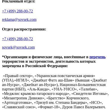
Рекламный отдел:
+7 (499) 288-00-72
reklama@sovsek.com
Отдел распространения:
+7 (499) 288-00-72
sovsek@sovsek.com
*Организации и физические лица, внесённные в
перечень
террористов и экстремистов, деятельность которых
запрещена в Российской Федерации:
«Правый сектор», «Украинская повстанческая армия»
(УПА),«ИГИЛ», «Джабхат Фатх аш-Шам» (бывшая «Джабхат
ан-Нусра», «Джебхат ан-Нусра»), Национал-Большевистская
партия (НБП), «Аль-Каида», «УНА-УНСО», «Талибан»,
«Меджлис крымско-татарского народа», «Свидетели Иеговы»,
«Мизантропик Дивижн», «Братство» Корчинского,
«Артподготовка», «Тризуб им. Степана Бандеры», «НСО»,
«Славянский союз», «Формат-18», Дуров Павел Валерьевич.