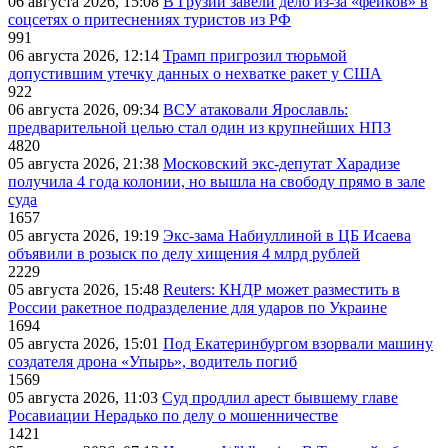
06 августа 2026, 15:08
В Грузии завели дело из-за «фейков» в
соцсетях о притеснениях туристов из РФ
991
06 августа 2026, 12:14
Трамп пригрозил тюрьмой
допустившим утечку данных о нехватке ракет у США
922
06 августа 2026, 09:34
ВСУ атаковали Ярославль:
предварительной целью стал один из крупнейших НПЗ
4820
05 августа 2026, 21:38
Московский экс-депутат Харадизе
получила 4 года колонии, но вышла на свободу прямо в зале
суда
1657
05 августа 2026, 19:19
Экс-зама Набиуллиной в ЦБ Исаева
объявили в розыск по делу хищения 4 млрд рублей
2229
05 августа 2026, 15:48
Reuters: КНДР может разместить в
России ракетное подразделение для ударов по Украине
1694
05 августа 2026, 15:01
Под Екатеринбургом взорвали машину
создателя дрона «Упырь», водитель погиб
1569
05 августа 2026, 11:03
Суд продлил арест бывшему главе
Росавиации Нерадько по делу о мошенничестве
1421