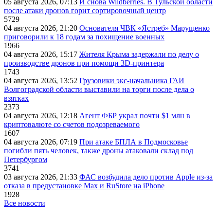
05 августа 2026, 07:13
И снова Wildberries. В Тульской области
после атаки дронов горит сортировочный центр
5729
04 августа 2026, 21:20
Основателя ЧВК «Ястреб» Марущенко
приговорили к 18 годам за похищение военных
1966
04 августа 2026, 15:17
Жителя Крыма задержали по делу о
производстве дронов при помощи 3D‑принтера
1743
04 августа 2026, 13:52
Грузовики экс-начальника ГАИ
Волгоградской области выставили на торги после дела о
взятках
2373
04 августа 2026, 12:18
Агент ФБР украл почти $1 млн в
криптовалюте со счетов подозреваемого
1607
04 августа 2026, 07:19
При атаке БПЛА в Подмосковье
погибли пять человек, также дроны атаковали склад под
Петербургом
3741
03 августа 2026, 21:33
ФАС возбудила дело против Apple из-за
отказа в предустановке Max и RuStore на iPhone
1928
Все новости