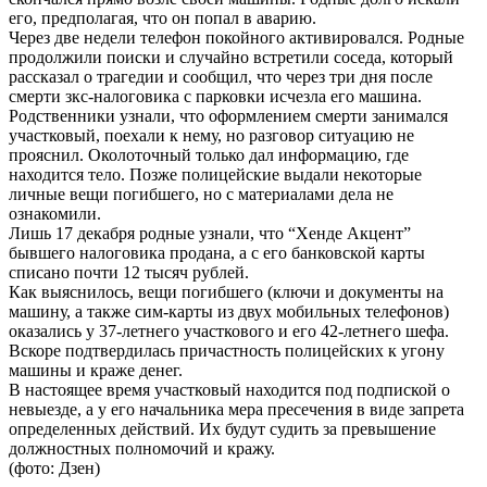
его, предполагая, что он попал в аварию.
Через две недели телефон покойного активировался. Родные
продолжили поиски и случайно встретили соседа, который
рассказал о трагедии и сообщил, что через три дня после
смерти зкс-налоговика с парковки исчезла его машина.
Родственники узнали, что оформлением смерти занимался
участковый, поехали к нему, но разговор ситуацию не
прояснил. Околоточный только дал информацию, где
находится тело. Позже полицейские выдали некоторые
личные вещи погибшего, но с материалами дела не
ознакомили.
Лишь 17 декабря родные узнали, что “Хенде Акцент”
бывшего налоговика продана, а с его банковской карты
списано почти 12 тысяч рублей.
Как выяснилось, вещи погибшего (ключи и документы на
машину, а также сим-карты из двух мобильных телефонов)
оказались у 37-летнего участкового и его 42-летнего шефа.
Вскоре подтвердилась причастность полицейских к угону
машины и краже денег.
В настоящее время участковый находится под подпиской о
невыезде, а у его начальника мера пресечения в виде запрета
определенных действий. Их будут судить за превышение
должностных полномочий и кражу.
(фото: Дзен)