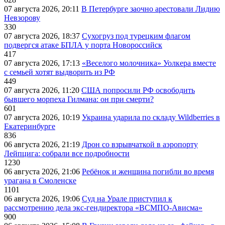
07 августа 2026, 20:11
В Петербурге заочно арестовали Лидию
Невзорову
330
07 августа 2026, 18:37
Сухогруз под турецким флагом
подвергся атаке БПЛА у порта Новороссийск
417
07 августа 2026, 17:13
«Веселого молочника» Уолкера вместе
с семьей хотят выдворить из РФ
449
07 августа 2026, 11:20
США попросили РФ освободить
бывшего морпеха Гилмана: он при смерти?
601
07 августа 2026, 10:19
Украина ударила по складу Wildberries в
Екатеринбурге
836
06 августа 2026, 21:19
Дрон со взрывчаткой в аэропорту
Лейпцига: собрали все подробности
1230
06 августа 2026, 21:06
Ребёнок и женщина погибли во время
урагана в Смоленске
1101
06 августа 2026, 19:06
Суд на Урале приступил к
рассмотрению дела экс-гендиректора «ВСМПО-Ависма»
900