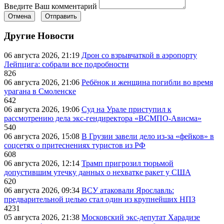
Введите Ваш комментарий
Отмена
Отправить
Другие Новости
06 августа 2026, 21:19
Дрон со взрывчаткой в аэропорту
Лейпцига: собрали все подробности
826
06 августа 2026, 21:06
Ребёнок и женщина погибли во время
урагана в Смоленске
642
06 августа 2026, 19:06
Суд на Урале приступил к
рассмотрению дела экс-гендиректора «ВСМПО-Ависма»
540
06 августа 2026, 15:08
В Грузии завели дело из-за «фейков» в
соцсетях о притеснениях туристов из РФ
608
06 августа 2026, 12:14
Трамп пригрозил тюрьмой
допустившим утечку данных о нехватке ракет у США
620
06 августа 2026, 09:34
ВСУ атаковали Ярославль:
предварительной целью стал один из крупнейших НПЗ
4231
05 августа 2026, 21:38
Московский экс-депутат Харадизе