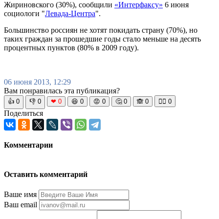
Жириновского (30%), сообщили
«Интерфаксу»
6 июня
социологи "
Левада-Центра
".
Большинство россиян не хотят покидать страну (70%), но
таких граждан за прошедшие годы стало меньше на десять
процентных пунктов (80% в 2009 году).
06 июня 2013, 12:29
Вам понравилась эта публикация?
👍
0
👎
0
❤
0
😆
0
😡
0
🤔
0
🙈
0
🧘‍♀️
0
Поделиться
Комментарии
Оставить комментарий
Ваше имя
Ваш email