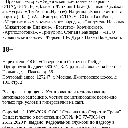
«Правый сектор», «Украинская повстанческая армия»
(УПА),«ИГИЛ», «Джабхат Фатх аш-Шам» (бывшая «Джабхат
ан-Нусра», «Джебхат ан-Нусра»), Национал-Большевистская
партия (НБП), «Аль-Каида», «УНА-УНСО», «Талибан»,
«Меджлис крымско-татарского народа», «Свидетели Иеговы»,
«Мизантропик Дивижн», «Братство» Корчинского,
«Артподготовка», «Тризуб им. Степана Бандеры», «НСО»,
«Славянский союз», «Формат-18», Дуров Павел Валерьевич.
18+
Учредитель: ООО «Совершенно Секретно Трейд».
Юридический адрес: 360051, Кабардино-Балкарская Респ., г.
Нальчик, ул. Пачева, д. 36
Почтовый адрес: 127247, г. Москва, Дмитровское шоссе, д.
100, стр. 2
Все права защищены. Копирование и использование
материалов запрещено, частичное цитирование возможно
только при условии гиперссылки на сайт.
Copyright © 1989-2026. ООО "Совершенно Секретно Трейд".
Свидетельство о регистрации ЭЛ № ФС 77-79634 от
25.12.2020 г., выдано Федеральной службой по надзору в
сфере связи, информационных технологий и массовых