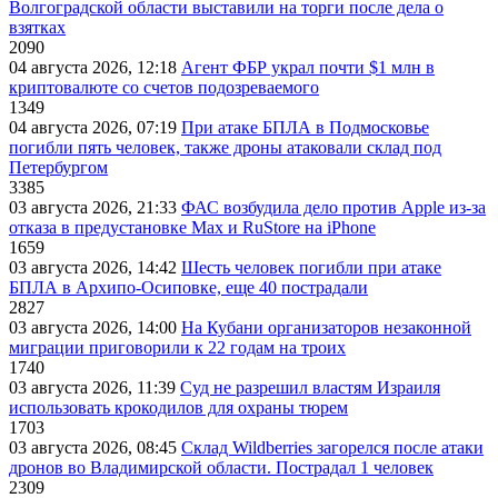
Волгоградской области выставили на торги после дела о
взятках
2090
04 августа 2026, 12:18
Агент ФБР украл почти $1 млн в
криптовалюте со счетов подозреваемого
1349
04 августа 2026, 07:19
При атаке БПЛА в Подмосковье
погибли пять человек, также дроны атаковали склад под
Петербургом
3385
03 августа 2026, 21:33
ФАС возбудила дело против Apple из-за
отказа в предустановке Max и RuStore на iPhone
1659
03 августа 2026, 14:42
Шесть человек погибли при атаке
БПЛА в Архипо-Осиповке, еще 40 пострадали
2827
03 августа 2026, 14:00
На Кубани организаторов незаконной
миграции приговорили к 22 годам на троих
1740
03 августа 2026, 11:39
Суд не разрешил властям Израиля
использовать крокодилов для охраны тюрем
1703
03 августа 2026, 08:45
Склад Wildberries загорелся после атаки
дронов во Владимирской области. Пострадал 1 человек
2309