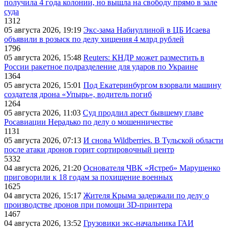
получила 4 года колонии, но вышла на свободу прямо в зале
суда
1312
05 августа 2026, 19:19
Экс-зама Набиуллиной в ЦБ Исаева
объявили в розыск по делу хищения 4 млрд рублей
1796
05 августа 2026, 15:48
Reuters: КНДР может разместить в
России ракетное подразделение для ударов по Украине
1364
05 августа 2026, 15:01
Под Екатеринбургом взорвали машину
создателя дрона «Упырь», водитель погиб
1264
05 августа 2026, 11:03
Суд продлил арест бывшему главе
Росавиации Нерадько по делу о мошенничестве
1131
05 августа 2026, 07:13
И снова Wildberries. В Тульской области
после атаки дронов горит сортировочный центр
5332
04 августа 2026, 21:20
Основателя ЧВК «Ястреб» Марущенко
приговорили к 18 годам за похищение военных
1625
04 августа 2026, 15:17
Жителя Крыма задержали по делу о
производстве дронов при помощи 3D‑принтера
1467
04 августа 2026, 13:52
Грузовики экс-начальника ГАИ