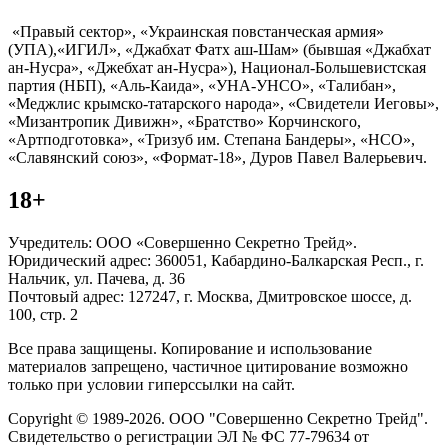
«Правый сектор», «Украинская повстанческая армия»
(УПА),«ИГИЛ», «Джабхат Фатх аш-Шам» (бывшая «Джабхат
ан-Нусра», «Джебхат ан-Нусра»), Национал-Большевистская
партия (НБП), «Аль-Каида», «УНА-УНСО», «Талибан»,
«Меджлис крымско-татарского народа», «Свидетели Иеговы»,
«Мизантропик Дивижн», «Братство» Корчинского,
«Артподготовка», «Тризуб им. Степана Бандеры», «НСО»,
«Славянский союз», «Формат-18», Дуров Павел Валерьевич.
18+
Учредитель: ООО «Совершенно Секретно Трейд».
Юридический адрес: 360051, Кабардино-Балкарская Респ., г.
Нальчик, ул. Пачева, д. 36
Почтовый адрес: 127247, г. Москва, Дмитровское шоссе, д.
100, стр. 2
Все права защищены. Копирование и использование
материалов запрещено, частичное цитирование возможно
только при условии гиперссылки на сайт.
Copyright © 1989-2026. ООО "Совершенно Секретно Трейд".
Свидетельство о регистрации ЭЛ № ФС 77-79634 от