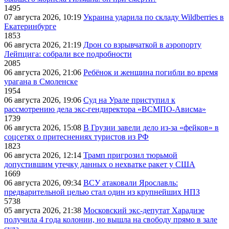
1495
07 августа 2026, 10:19
Украина ударила по складу Wildberries в
Екатеринбурге
1853
06 августа 2026, 21:19
Дрон со взрывчаткой в аэропорту
Лейпцига: собрали все подробности
2085
06 августа 2026, 21:06
Ребёнок и женщина погибли во время
урагана в Смоленске
1954
06 августа 2026, 19:06
Суд на Урале приступил к
рассмотрению дела экс-гендиректора «ВСМПО-Ависма»
1739
06 августа 2026, 15:08
В Грузии завели дело из-за «фейков» в
соцсетях о притеснениях туристов из РФ
1823
06 августа 2026, 12:14
Трамп пригрозил тюрьмой
допустившим утечку данных о нехватке ракет у США
1669
06 августа 2026, 09:34
ВСУ атаковали Ярославль:
предварительной целью стал один из крупнейших НПЗ
5738
05 августа 2026, 21:38
Московский экс-депутат Харадизе
получила 4 года колонии, но вышла на свободу прямо в зале
суда