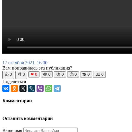
17 октября 2021, 16:00
Вам понравилась эта публикация?
👍
0
👎
0
❤
0
😆
0
😡
0
🤔
0
🙈
0
🧘‍♀️
0
Поделиться
Комментарии
Оставить комментарий
Ваше имя