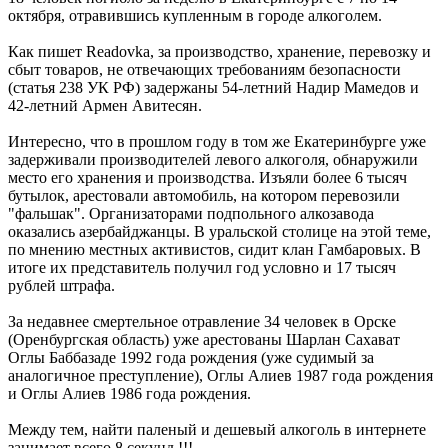
октября, отравившись купленным в городе алкоголем.
Как пишет Readovka, за производство, хранение, перевозку и
сбыт товаров, не отвечающих требованиям безопасности
(статья 238 УК РФ) задержаны 54-летний Надир Мамедов и
42-летний Армен Авитесян.
Интересно, что в прошлом году в том же Екатеринбурге уже
задерживали производителей левого алкоголя, обнаружили
место его хранения и производства. Изъяли более 6 тысяч
бутылок, арестовали автомобиль, на котором перевозили
"фальшак". Организаторами подпольного алкозавода
оказались азербайджанцы. В уральской столице на этой теме,
по мнению местных активистов, сидит клан Гамбаровых. В
итоге их представитель получил год условно и 17 тысяч
рублей штрафа.
За недавнее смертельное отравление 34 человек в Орске
(Оренбургская область) уже арестованы Шарлан Сахават
Оглы Баббазаде 1992 года рождения (уже судимый за
аналогичное преступление), Оглы Алиев 1987 года рождения
и Оглы Алиев 1986 года рождения.
Между тем, найти паленый и дешевый алкоголь в интернете
занимает всего 8 секунд !!!