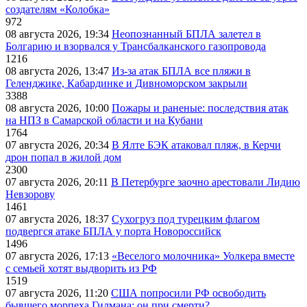
создателям «Колобка»
972
08 августа 2026, 19:34
Неопознанный БПЛА залетел в
Болгарию и взорвался у Трансбалканского газопровода
1216
08 августа 2026, 13:47
Из-за атак БПЛА все пляжи в
Геленджике, Кабардинке и Дивноморском закрыли
3388
08 августа 2026, 10:00
Пожары и раненые: последствия атак
на НПЗ в Самарской области и на Кубани
1764
07 августа 2026, 20:34
В Ялте БЭК атаковал пляж, в Керчи
дрон попал в жилой дом
2300
07 августа 2026, 20:11
В Петербурге заочно арестовали Лидию
Невзорову
1461
07 августа 2026, 18:37
Сухогруз под турецким флагом
подвергся атаке БПЛА у порта Новороссийск
1496
07 августа 2026, 17:13
«Веселого молочника» Уолкера вместе
с семьей хотят выдворить из РФ
1519
07 августа 2026, 11:20
США попросили РФ освободить
бывшего морпеха Гилмана: он при смерти?